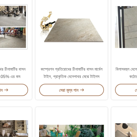
পাথর চীনামাটির বাসন
কম্প্রেশন প্রতিরোধের চীনামাটির বাসন মার্বেল
বিলাসবহুল বেল
0.05% এর কম
টাইল, প্রাকৃতিক বেলেপাথর মেঝে টাইলস
কঠোর
পান
সেরা মূল্য পান
স