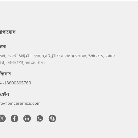
যোগাযোগ
কানা
তলা, ১১ নর্থ ডিস্ট্রিক্ট ৪ ব্লক, হুয়া ই ইন্টারন্যাশনাল এক্সপো মল, উগাং রোড, চ্যাংচেং
িয়া, ফোশান সিটি, গুয়াংডং, চীন।
েলিফোন
6--13600305763
-মেইল
nfo@bmceramics.com