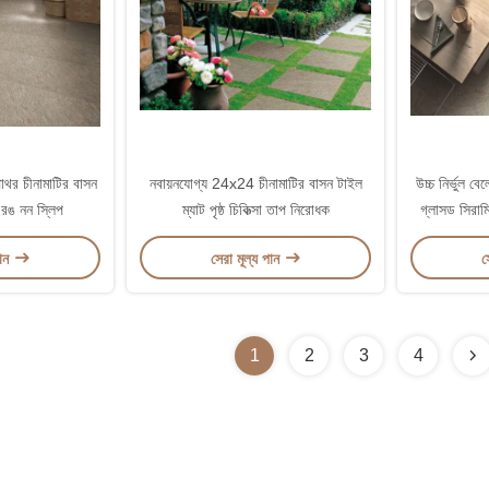
াথর চীনামাটির বাসন
নবায়নযোগ্য 24x24 চীনামাটির বাসন টাইল
উচ্চ নির্ভুল ব
রঙ নন স্লিপ
ম্যাট পৃষ্ঠ চিকিত্সা তাপ নিরোধক
গ্লাসড সিরামি
পান
সেরা মূল্য পান
স
1
2
3
4