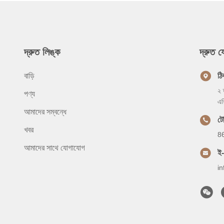
দ্রুত লিঙ্ক
দ্রুত 
বাড়ি
ঠি
২ 
পণ্য
এর
আমাদের সম্বন্ধে
ট
খবর
8
আমাদের সাথে যোগাযোগ
ই
i