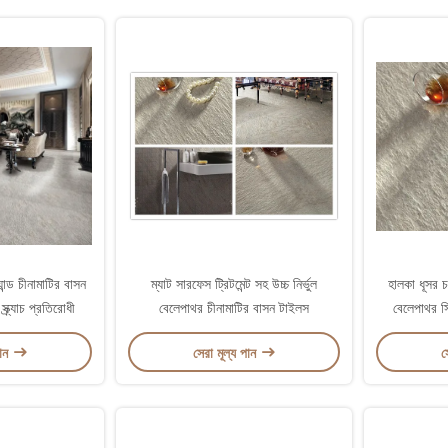
ন্ড চীনামাটির বাসন
ম্যাট সারফেস ট্রিটমেন্ট সহ উচ্চ নির্ভুল
হালকা ধূসর 
ক্র্যাচ প্রতিরোধী
বেলেপাথর চীনামাটির বাসন টাইলস
বেলেপাথর 
পান
সেরা মূল্য পান
স