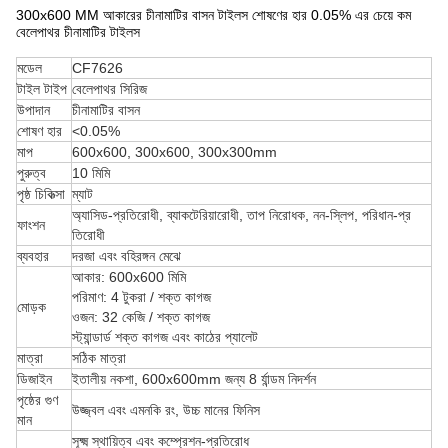
300x600 MM আকারের চীনামাটির বাসন টাইলস শোষণের হার 0.05% এর চেয়ে কম
বেলেপাথর চীনামাটির টাইলস
মডেল
CF7626
টাইল টাইপ
বেলেপাথর সিরিজ
উপাদান
চীনামাটির বাসন
শোষণ হার
<0.05%
মাপ
600x600, 300x600, 300x300mm
পুরুত্ব
10 মিমি
পৃষ্ঠ চিকিত্সা
ম্যাট
অ্যাসিড-প্রতিরোধী, ব্যাকটেরিয়ারোধী, তাপ নিরোধক, নন-স্লিপ, পরিধান-প্র
ফাংশন
তিরোধী
ব্যবহার
দরজা এবং বহিরঙ্গন মেঝে
আকার: 600x600 মিমি
পরিমাণ: 4 টুকরা / শক্ত কাগজ
মোড়ক
ওজন: 32 কেজি / শক্ত কাগজ
স্ট্যান্ডার্ড শক্ত কাগজ এবং কাঠের প্যালেট
মাত্রা
সঠিক মাত্রা
ডিজাইন
ইতালীয় নকশা, 600x600mm জন্য 8 র্যান্ডম নিদর্শন
পৃষ্ঠের গুণ
উজ্জ্বল এবং এমনকি রং, উচ্চ মানের ফিনিস
মান
সূক্ষ্ম স্থায়িত্ব এবং কম্প্রেশন-প্রতিরোধ