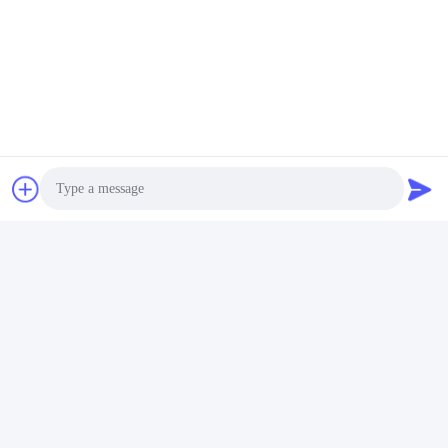
ট্যাগ:
বেলেপাথর সিরামিক মেঝে টাইলস
বেলেপাথর প্রাচীর টাইলস
বেলেপাথর চীনামাটির বাসন মেঝে টাইলস
দ্রুত যোগাযোগ
Photo
ঠিকানা
Video Call
২ তলা, ১১ নর্থ ডিস্ট্রিক্ট ৪ ব্লক, হুয়া ই ইন্টারন্যাশনাল এক্সপো মল, উগাং রোড,
চ্যাংচেং এরিয়া, ফোশান সিটি, গুয়াংডং, চীন।
Audio Call
টেলিফোন
86--13600305763