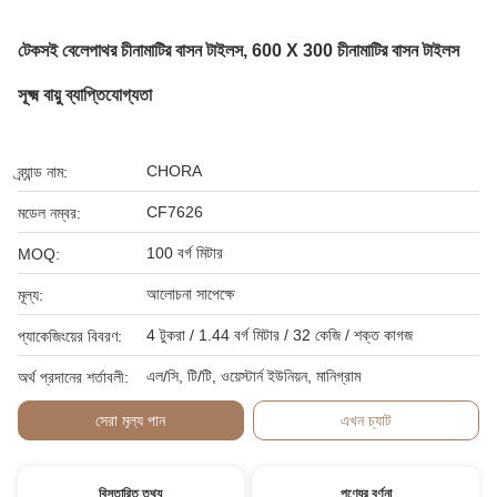
টেকসই বেলেপাথর চীনামাটির বাসন টাইলস, 600 X 300 চীনামাটির বাসন টাইলস
সূক্ষ্ম বায়ু ব্যাপ্তিযোগ্যতা
CHORA
ব্র্যান্ড নাম:
CF7626
মডেল নম্বর:
100 বর্গ মিটার
MOQ:
আলোচনা সাপেক্ষে
মূল্য:
4 টুকরা / 1.44 বর্গ মিটার / 32 কেজি / শক্ত কাগজ
প্যাকেজিংয়ের বিবরণ:
এল/সি, টি/টি, ওয়েস্টার্ন ইউনিয়ন, মানিগ্রাম
অর্থ প্রদানের শর্তাবলী:
সেরা মূল্য পান
এখন চ্যাট
বিস্তারিত তথ্য
পণ্যের বর্ণনা