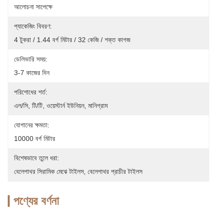
আলোচনা সাপেক্ষে
প্যাকেজিং বিবরণ:
4 টুকরা / 1.44 বর্গ মিটার / 32 কেজি / শক্ত কাগজ
ডেলিভারি সময়:
3-7 কাজের দিন
পরিশোধের শর্ত:
এল/সি, টি/টি, ওয়েস্টার্ন ইউনিয়ন, মানিগ্রাম
যোগানের ক্ষমতা:
10000 বর্গ মিটার
বিশেষভাবে তুলে ধরা:
বেলেপাথর সিরামিক মেঝে টাইলস
, 
বেলেপাথর প্রাচীর টাইলস
পণ্যের বর্ণনা