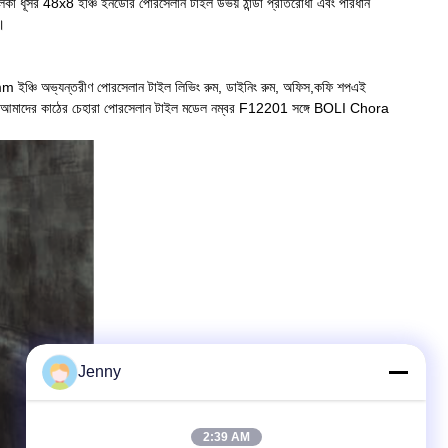
া ধূসর 48x8 ইঞ্চি ইনডোর পোরসেলান টাইল উভয় ঠান্ডা প্রতিরোধী এবং পরিধান
ে।
mm ইঞ্চি অভ্যন্তরীণ পোরসেলান টাইল লিভিং রুম, ডাইনিং রুম, অফিস,কফি শপএই
রতিরোধী।আমাদের কাঠের চেহারা পোরসেলান টাইল মডেল নম্বর F12201 সঙ্গে BOLI Chora
Jenny
2:39 AM