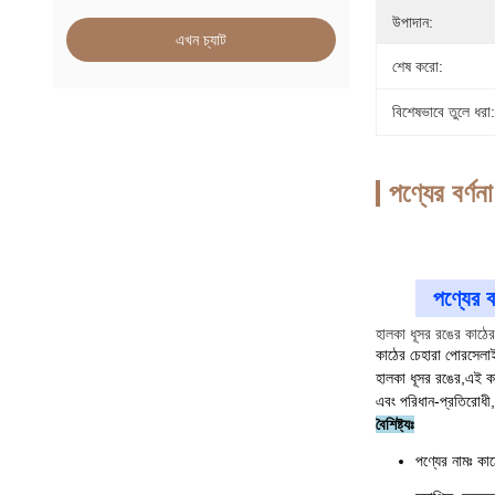
উপাদান:
এখন চ্যাট
শেষ করো:
বিশেষভাবে তুলে ধরা:
পণ্যের বর্ণনা
পণ্যের বর
হালকা ধূসর রঙের কাঠের 
কাঠের চেহারা পোরসেলা
হালকা ধূসর রঙের,এই কা
এবং পরিধান-প্রতিরোধী, 
বৈশিষ্ট্যঃ
পণ্যের নামঃ কা