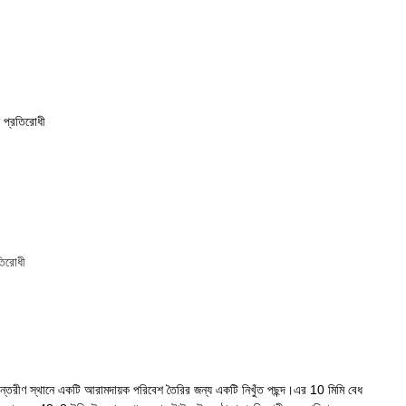
ন প্রতিরোধী
তিরোধী
ণ স্থানে একটি আরামদায়ক পরিবেশ তৈরির জন্য একটি নিখুঁত পছন্দ।এর 10 মিমি বেধ