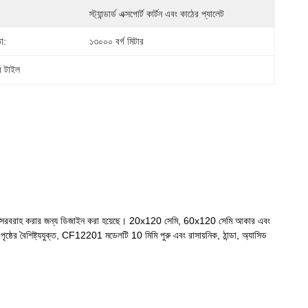
স্ট্যান্ডার্ড এক্সপোর্ট কার্টন এবং কাঠের প্যালেট
া:
১৩০০০ বর্গ মিটার
র টাইল
হারা সরবরাহ করার জন্য ডিজাইন করা হয়েছে। 20x120 সেমি, 60x120 সেমি আকার এবং
্ঠের বৈশিষ্ট্যযুক্ত, CF12201 মডেলটি 10 মিমি পুরু এবং রাসায়নিক, ঠান্ডা, অ্যাসিড