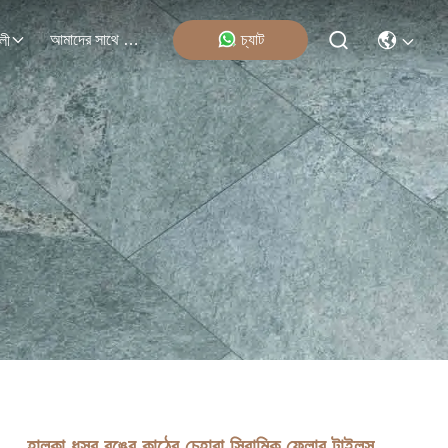
আমাদের সাথে যোগাযোগ
চ্যাট
লী
হালকা ধূসর রঙের কাঠের চেহারা সিরামিক ফ্লোর টাইলস