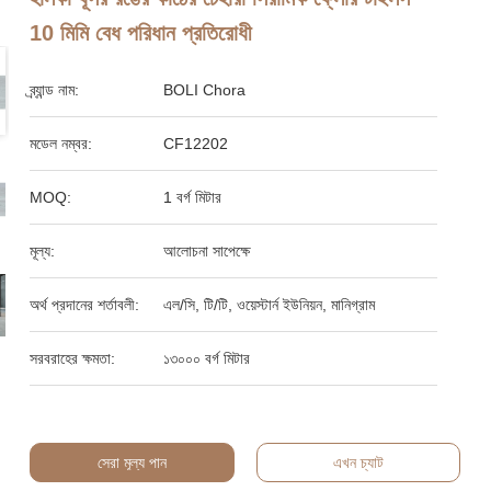
10 মিমি বেধ পরিধান প্রতিরোধী
ব্র্যান্ড নাম:
BOLI Chora
মডেল নম্বর:
CF12202
MOQ:
1 বর্গ মিটার
মূল্য:
আলোচনা সাপেক্ষে
অর্থ প্রদানের শর্তাবলী:
এল/সি, টি/টি, ওয়েস্টার্ন ইউনিয়ন, মানিগ্রাম
সরবরাহের ক্ষমতা:
১৩০০০ বর্গ মিটার
সেরা মূল্য পান
এখন চ্যাট