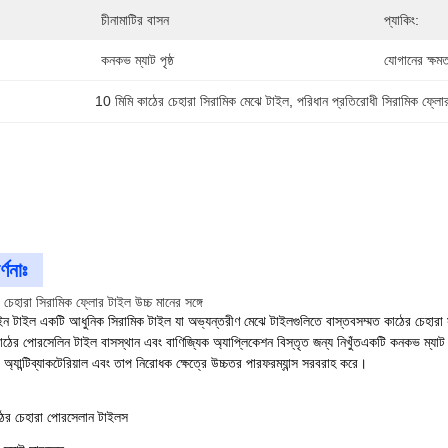
চীনামাটির বাসন
প্যাকিং:
কনকভ ম্যাট পৃষ্ঠ
যোগানের ক্ষমত
10 মিমি কাঠের চেহারা সিরামিক মেঝে টাইল
, 
পরিধান প্রতিরোধী সিরামিক ফ্লো
্ণনাঃ
চেহারা সিরামিক ফ্লোর টাইল উচ্চ মানের সঙ্গে
ইন টাইল একটি আধুনিক সিরামিক টাইল যা অভ্যন্তরীণ মেঝে টাইলগুলিতে বাস্তবসম্মত কাঠের চে
ঠের পোরসেলিন টাইল বাসস্থান এবং বাণিজ্যিক অ্যাপ্লিকেশন বিস্তৃত জন্য নিখুঁতএকটি কনকভ ম্যাট পৃষ
অ্যান্টিব্যাকটেরিয়াল এবং তাপ নিরোধক ক্ষেত্রে উচ্চতর পারফরম্যান্স সরবরাহ করে।
ঠের চেহারা পোরসেলান টাইলস