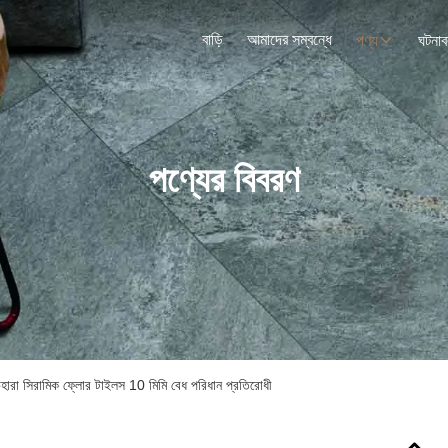
বাড়ি
আমাদের সম্বন্ধে
পণ্য
ঘটনাব
পণ্যের বিবরণ
েহারা সিরামিক ফ্লোর টাইলস 10 মিমি বেধ পরিধান প্রতিরোধী