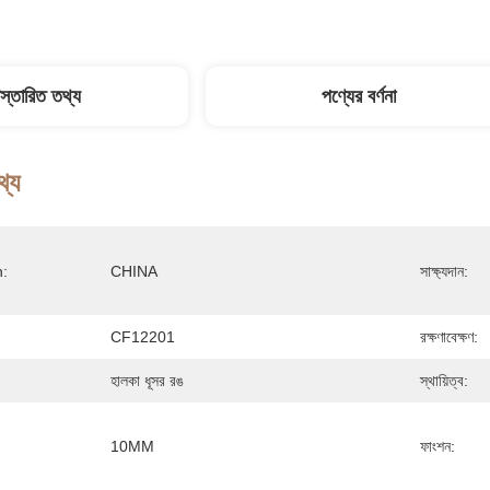
িস্তারিত তথ্য
পণ্যের বর্ণনা
থ্য
n:
CHINA
সাক্ষ্যদান:
CF12201
রক্ষণাবেক্ষণ:
হালকা ধূসর রঙ
স্থায়িত্ব:
10MM
ফাংশন: