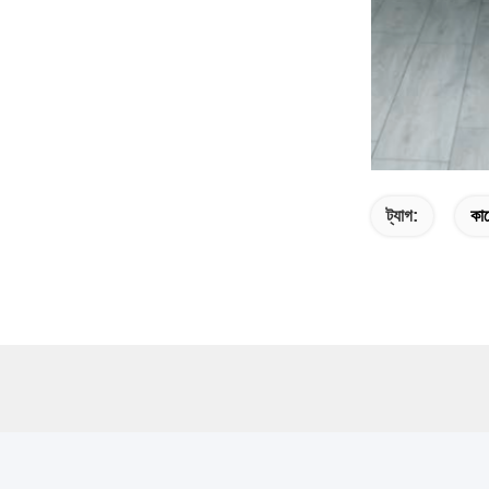
ট্যাগ:
কাঠ
দ্রুত লিঙ্ক
দ্রুত 