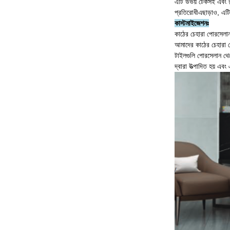
এটি উভয় টেকসই এবং র
প্রতিরোধীএছাড়াও, এটি
কাস্টমাইজেশনঃ
কাঠের চেহারা পোরসেলা
আমাদের কাঠের চেহারা 
টাইলগুলি পোরসেলান থে
দ্বারা উত্পাদিত হয় এবং 