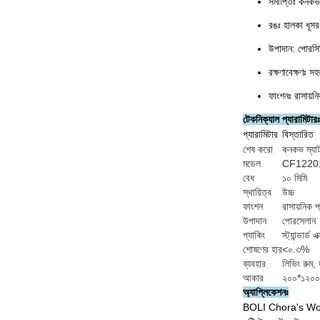
সমাপ্তিঃ কনকভ
রঙঃ হালকা ধূস
উপাদান: পোরসি
রক্ষণাবেক্ষণঃ স
ফাংশনঃ রাসায়নি
টেকনিক্যাল প্যারামিটারঃ
প্যারামিটার
বিস্তারিত
শেষ করো
কনকভ ম্যা
মডেল
CF1220
বেধ
১০ মিমি
স্থায়িত্ব
উচ্চ
ফাংশন
রাসায়নিক 
উপাদান
পোরসেলান
প্যাকিং
স্ট্যান্ডার্
শোষণের হার
<০.৩%
ব্যবহার
লিভিং রুম,
আকার
২০০*১২০০ 
অ্যাপ্লিকেশনঃ
BOLI Chora's Wood L