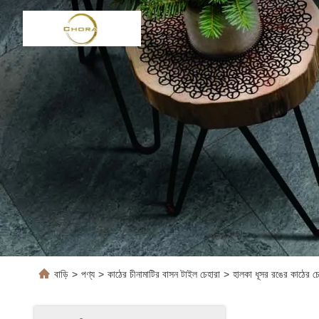
বাড়ি
>
পণ্য
>
কাঠের চীনামাটির বাসন টাইল চেহারা
>
হালকা ধূসর রঙের কাঠের চ