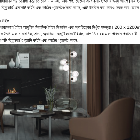
াসায়নিক প্রতিরোধী করে তোলেএটি অফিস, কফি শপ, হোটেল এবং ক্লাবহাউসের জন্য আদর্শ।এই হালক
 স্ট্যান্ডার্ড এক্সপোর্ট কার্টন এবং কাঠের প্যালেটগুলিতে আসে, এটি ইনস্টল করা আরও সহজ করে তোল
ন টাইল
পোরসেলান টাইল আধুনিক সিরামিক টাইল ডিজাইন এবং স্থায়িত্বের নিখুঁত সমন্বয়। 200 x 1200
কে তৈরি এবং রাসায়নিক, ঠান্ডা, অ্যাসিড, অ্যান্টিব্যাকটেরিয়াল, তাপ নিরোধক এবং পরিধান প্
একটি স্ট্যান্ডার্ড রপ্তানি কার্টন এবং কাঠের প্যালেট আসে.