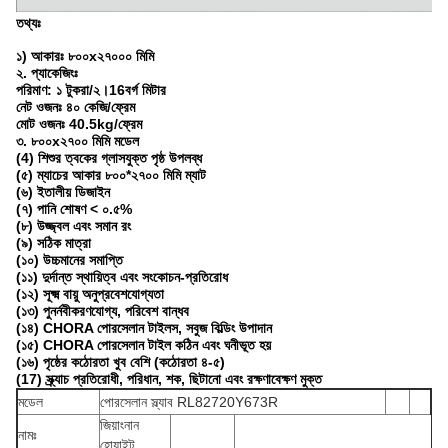
তথ্যঃ
১) আকারঃ ৮০০x২৭০০০ মিমি
২. প্যাকেজিংঃ
পরিমাণ: ১ টুকরা/২।16
বর্গ মিটার
নেট ওজনঃ ৪০ কেজি/ফ্রেম
মোট ওজনঃ 40.5kg/ফ্রেম
৩. ৮০০x২৭০০ মিমি মডেল
(4) শিশুর ত্বকের গ্লাসযুক্ত পৃষ্ঠ উপলব্ধ
(৫) ম্যাচের আকার ৮০০*২৭০০ মিমি ম্যাট
(৬) ইতালীয় ডিজাইন
(৭) পানি শোষণ < ০.৫%
(৮) উজ্জ্বল এবং সমান রং
(৯) সঠিক মাত্রা
(১০) উচ্চমানের সমাপ্তি
(১১) দুর্দান্ত স্থায়িত্ব এবং সংকোচন-প্রতিরোধ
(১২) সূক্ষ্ম বায়ু অনুপ্রবেশযোগ্যতা
(১৩) পুনর্নবীকরণযোগ্য, পরিবেশ বান্ধব
(১৪) CHORA পোরসেলান টাইলস, সবুজ বিল্ডিং উপাদান
(১৫) CHORA পোরসেলান টাইল কঠিন এবং ঘনীভূত হয়
(১৬) পৃষ্ঠের কঠোরতা খুব বেশি (কঠোরতা ৪-৫)
(17) স্ক্র্যাচ প্রতিরোধী, পরিধান, শক, ছিটানো এবং রক্ষণাবেক্ষণ মুক্ত
মডেল
পোরসেলান স্ল্যাব RL82720Y673R
জিয়াংনান
নামঃ
হোয়াইট