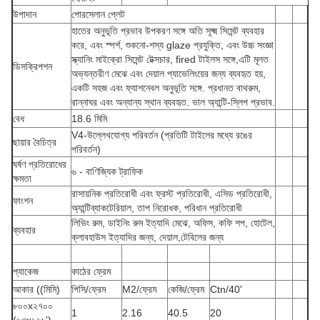
উপাদান
পোরসেলান প্লেট
হাতের অনুভূতি প্রভাব উপকরণ সঙ্গে অতি সূক্ষ্ম সিমেন্ট ব্যবহার
করে, এবং স্পর্শ, শুকনো-শস্য glaze প্রযুক্তি, এবং উচ্চ সংজ্ঞা
স্ক্যানিং মাইক্রো সিমেন্ট টেক্সচার, fired টাইলস সঙ্গে,এটি মূলত
ডিসক্রিপশন
অভ্যন্তরীণ মেঝে এবং দেয়াল প্যাভেলিংয়ের জন্য ব্যবহৃত হয়,
একটি সহজ এবং ফ্যাশনেবল অনুভূতি সঙ্গে. প্রধানত বাথরুম,
রান্নাঘর এবং অন্যান্য স্থান ব্যবহৃত. ভাল অ্যান্টি-স্লিপ প্রভাব.
বেধ
18.6 মিমি
V4-উল্লেখযোগ্য পরিবর্তন (প্রতিটি টাইলের মধ্যে রঙের
ছায়ার বৈচিত্র
পরিবর্তন)
ঘর্ষণ প্রতিরোধের
৬ - বাণিজ্যিক ট্রাফিক
ক্ষমতা
রাসায়নিক প্রতিরোধী এবং ফ্রস্ট প্রতিরোধী, এসিড প্রতিরোধী,
ফাংশন
অ্যান্টিব্যাকটেরিয়াল, তাপ নিরোধক, পরিধান প্রতিরোধী
লিভিং রুম, ডাইনিং রুম ইত্যাদি মেঝে, অফিস, কফি শপ, হোটেল,
ব্যবহার
ক্লাবহাউস ইত্যাদির জন্য, দেয়াল,টেবিলের জন্য
প্যাকেজ
কাঠের ফ্রেম
আকার ((মিমি)
পিসি/ফ্রেম
M2/ফ্রেম
কেজি/ফ্রেম
Ctn/40'
৮০০x২৭০০
1
2.16
40.5
20