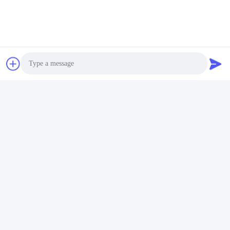
A5: ছোট আকার বা মূল আকারের নমুনাগুলি বিনামূল্যে, আপনার যা দরকার তা হ'ল এক্সপ্রেস
ব্যয় প্রদান করা।
ট্যাগ:
Marble Slab Polished Granite Floor Tiles
Blue Waves Grey Slab Tile
Photo
Chemical Resistant Slab Tile
Video Call
Audio Call
দ্রুত যোগাযোগ
ঠিকানা