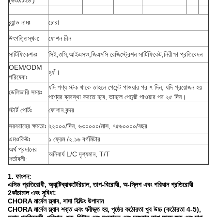
(৬৩x১২৬')
ব্র্যান্ড নামঃ
চোরা
উৎপত্তিস্থল:
ফোশন চীন
সার্টিফিকেশনঃ
সিই,৩সি,আইএসও,জিএমসি রেজিস্ট্রেশন সার্টিফিকেট,নিরীক্ষা প্রতিবেদন
OEM/ODM
হ্যাঁ।
পরিষেবাঃ
যদি পণ্য স্টক থাকে তাহলে পেমেন্ট পাওয়ার পর ৭ দিন, যদি প্রয়োজন হয়
ডেলিভারি সময়ঃ
পণ্যের ব্যবস্থা করতে হবে, তাহলে পেমেন্ট পাওয়ার পর ২৫ দিন।
স্টার্ট পোর্টঃ
ফোশান বন্দর
সরবরাহের ক্ষমতাঃ
২২০০০/দিন, ৬৩০০০০/মাস, ৭৫৬০০০০/বছর
এমওকিউঃ
১ ফ্রেম /২.১৬ বর্গমিটার
অর্থ প্রদানের
অনিবার্য L/C দৃশ্যমান, T/T
শর্তাবলী:
1. ফাংশন:
এসিড প্রতিরোধী, অ্যান্টিব্যাকটেরিয়াল, তাপ-বিরোধী, অ-স্লিপ এবং পরিধান প্রতিরোধী
2কাঁচামাল এবং সুবিধা:
CHORA মার্বেল স্ল্যাব, সাদা বিল্ডিং উপাদান
CHORA মার্বেল স্ল্যাব শক্ত এবং ঘনীভূত হয়, পৃষ্ঠের কঠোরতা খুব উচ্চ (কঠোরতা 4-5),