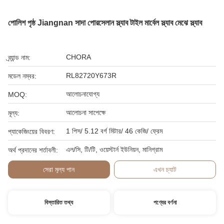
পোলিশ পৃষ্ঠ Jiangnan সাদা পোরসেলান স্ল্যাব টাইল মার্বেল স্ল্যাব মেঝে স্ল্যাব
CHORA
ব্র্যান্ড নাম:
RL82720Y673R
মডেল নম্বর:
আলোচনাযোগ্য
MOQ:
আলোচনা সাপেক্ষে
মূল্য:
1 পিস/ 5.12 বর্গ মিটার/ 46 কেজি/ ফ্রেম
প্যাকেজিংয়ের বিবরণ:
এল/সি, টি/টি, ওয়েস্টার্ন ইউনিয়ন, মানিগ্রাম
অর্থ প্রদানের শর্তাবলী:
সেরা মূল্য পান
এখন চ্যাট
বিস্তারিত তথ্য
পণ্যের বর্ণনা