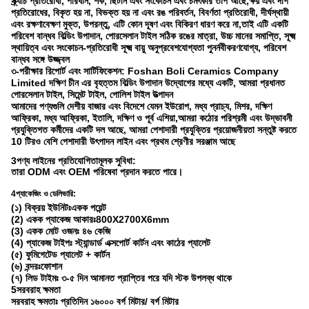
স্ক্র্যাচ প্রতিরোধী, পরিধান, শক, ছিটান এবং সংকোচন এবং চমৎকার তাপ আছে,ক্ষয় এবং দাগ
প্রতিরোধের, বিকৃত হয় না, বিভক্ত হয় না এবং রঙ পরিবর্তন, বিবর্ণতা প্রতিরোধী, দীর্ঘস্থায়ী
এবং রক্ষণাবেক্ষণ মুক্ত, উপরন্তু, এটি কোন দূষণ এবং বিকিরণ ধারণ করে না,তাই এটি একটি
পরিবেশ বান্ধব বিল্ডিং উপাদান, পোরসেলান টাইল সঠিক রঙের মাত্রা, উচ্চ মানের সমাপ্তি, সূক্ষ্ম
স্থায়িত্ব এবং সংকোচন-প্রতিরোধী সূক্ষ্ম বায়ু অনুপ্রবেশযোগ্যতা পুনর্নবীকরণযোগ্য, পরিবেশ
বান্ধব সঙ্গে উজ্জ্বল
৩-পরীক্ষার রিপোর্ট এবং সার্টিফিকেশন: Foshan Boli Ceramics Company
Limited দক্ষিণ চীন এর বৃহত্তম বিল্ডিং উপাদান উদ্যোগের মধ্যে একটি, আমরা প্রধানত
পোরসেলান টাইল, সিমেন্ট টাইল, পোলিশ টাইল উত্পাদন
আমাদের পণ্যগুলি দেশীয় বাজার এবং বিদেশে যেমন ইউরোপ, মধ্য প্রাচ্য, মিশর, দক্ষিণ
আফ্রিকা, মধ্য আফ্রিকা, ইতালি, দক্ষিণ ও পূর্ব এশিয়া,আমরা কঠোর পরিশ্রমী এবং উদ্ভাবনী
প্রযুক্তিগত কর্মীদের একটি দল আছে, আমরা পেশাদারী প্রযুক্তির প্রয়োজনীয়তা সন্তুষ্ট করতে
10 টিরও বেশি পেশাদারী উৎপাদন লাইন এবং প্রথম শ্রেণীর সরঞ্জাম আছে
3পণ্য লাইনের প্রতিযোগিতামূলক সুবিধা:
তারা ODM এবং OEM পরিষেবা প্রদান করতে পারে।
4প্যাকেজিং ও ডেলিভারি:
(১) বিক্রয় ইউনিটঃএকক পয়েন্ট
(2) একক প্যাকেজ আকারঃ800X2700X6mm
(3) একক মোট ওজনঃ ৪৬ কেজি
(4) প্যাকেজ টাইপঃ স্ট্যান্ডার্ড এক্সপোর্ট কার্টন এবং কাঠের প্যালেট
(৫) ফুমিগেটেড প্যালেট + কার্টন
(৬) বন্দরঃফোশান
(৭) লিড টাইমঃ ৩-৫ দিন আমানত প্রাপ্তির পরে যদি স্টক উপলব্ধ থাকে
5সরবরাহ ক্ষমতা
সরবরাহ ক্ষমতাঃ প্রতিদিন ১৬০০০ বর্গ মিটার/ বর্গ মিটার