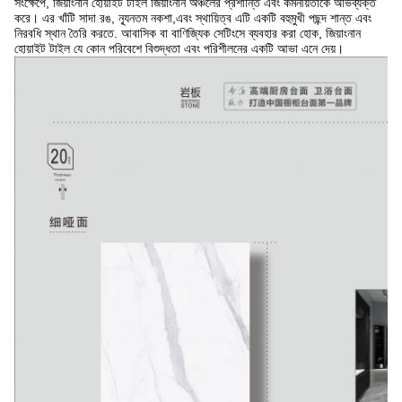
সংক্ষেপে, জিয়াংনান হোয়াইট টাইল জিয়াংনান অঞ্চলের প্রশান্তি এবং কমনীয়তাকে অভিব্যক্ত
করে। এর খাঁটি সাদা রঙ, ন্যূনতম নকশা,এবং স্থায়িত্ব এটি একটি বহুমুখী পছন্দ শান্ত এবং
নিরবধি স্থান তৈরি করতে. আবাসিক বা বাণিজ্যিক সেটিংসে ব্যবহার করা হোক, জিয়াংনান
হোয়াইট টাইল যে কোন পরিবেশে বিশুদ্ধতা এবং পরিশীলনের একটি আভা এনে দেয়।