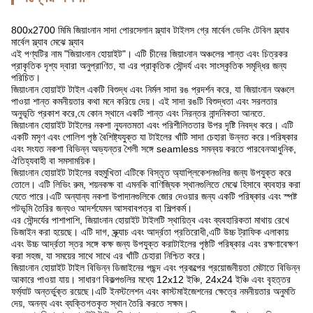
800x2700 মিমি জিয়াংনান সাদা পোরসেলান স্ল্যাব টাইলস গ্রে মার্বেল ভেনিং টেবিল স্ল্যাব
মার্বেল স্ল্যাব মেঝে স্ল্যাব
এই পণ্যটির নাম "জিয়াংনান হোয়াইট"। এটি চীনের জিয়াংনান অঞ্চলের শান্ত এবং চিত্রকর
প্রাকৃতিক দৃশ্য দ্বারা অনুপ্রাণিত, যা এর প্রাকৃতিক সৌন্দর্য এবং সাংস্কৃতিক সমৃদ্ধির জন্য
পরিচিত।
জিয়াংনান হোয়াইট টাইল একটি বিশুদ্ধ এবং নির্মল সাদা রঙ প্রদর্শন করে, যা জিয়াংনান অঞ্চলে
পাওয়া শান্ত কমনীয়তার কথা মনে করিয়ে দেয়। এই সাদা রঙটি বিশুদ্ধতা এবং সরলতার
অনুভূতি প্রকাশ করে,যে কোন স্থানে একটি শান্ত এবং নিরন্তর নান্দনিকতা আনতে.
জিয়াংনান হোয়াইট টাইলের নকশা ন্যূনতমতা এবং পরিশীলিততার উপর দৃষ্টি নিবদ্ধ করে। এটি
একটি মসৃণ এবং পোলিশ পৃষ্ঠ বৈশিষ্ট্যযুক্ত যা টাইলের খাঁটি সাদা চেহারা উন্নত করে।পরিষ্কার
এবং সংযত নকশা বিভিন্ন অভ্যন্তর শৈলী সঙ্গে seamless সমন্বয় করতে পারবেনআধুনিক,
ঐতিহ্যবাহী বা সমসাময়িক।
জিয়াংনান হোয়াইট টাইলের বহুমুখিতা এটিকে বিস্তৃত অ্যাপ্লিকেশনগুলির জন্য উপযুক্ত করে
তোলে। এটি লিভিং রুম, শয়নকক্ষ বা এমনকি বাণিজ্যিক স্থানগুলিতে মেঝে হিসাবে ব্যবহার করা
যেতে পারে।এটি অন্যান্য নকশা উপাদানগুলিকে জোর দেওয়ার জন্য একটি পরিষ্কার এবং স্পষ্ট
পটভূমি তৈরির জন্যও আদর্শযেমন আসবাবপত্র বা শিল্পকর্ম।
এর সৌন্দর্যের পাশাপাশি, জিয়াংনান হোয়াইট টাইলটি স্থায়িত্ব এবং ব্যবহারিকতা মাথায় রেখে
ডিজাইন করা হয়েছে। এটি দাগ, স্ক্র্যাচ এবং আর্দ্রতা প্রতিরোধী,এটি উচ্চ ট্রাফিক এলাকায়
এবং উচ্চ আর্দ্রতা স্তর সঙ্গে কক্ষ জন্য উপযুক্ত করাটাইলের পৃষ্ঠটি পরিষ্কার এবং রক্ষণাবেক্ষণ
করা সহজ, যা সময়ের সাথে সাথে এর খাঁটি চেহারা নিশ্চিত করে।
জিয়াংনান হোয়াইট টাইল বিভিন্ন ডিজাইনের পছন্দ এবং প্রকল্পের প্রয়োজনীয়তা মেটাতে বিভিন্ন
আকারে পাওয়া যায়। সাধারণ বিকল্পগুলির মধ্যে 12x12 ইঞ্চি, 24x24 ইঞ্চি এবং বৃহত্তর
ফর্ম্যাট অন্তর্ভুক্ত রয়েছে।এটি ইনস্টলেশন এবং কাস্টমাইজেশনের ক্ষেত্রে নমনীয়তার অনুমতি
দেয়, অনন্য এবং ব্যক্তিগতকৃত স্থান তৈরি করতে সক্ষম।