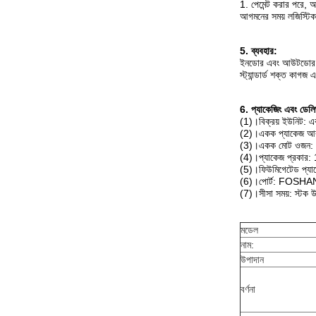
1. পেমেন্ট করার পরে,
আগমনের সময় লজিস্টিক
5. ব্যবহার:
ইনডোর এবং আউটডোর মে
স্ট্যান্ডার্ড শক্ত কাগজ
6. প্যাকেজিং এবং ডেলি
(1)।বিক্রয় ইউনিট:
(2)।একক প্যাকেজ আ
(3)।একক মোট ওজন: 
(4)।প্যাকেজ প্রকার: 1.স্
(5)।ফিউমিগেটেড প্যা
(6)।পোর্ট: FOSHA
(7)।সীসা সময়: স্টক 
মডেল
নাম:
উপাদান
বর্ণনা