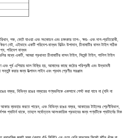
রিধান, শক, ফেটে যাওয়া এবং সংকোচন এবং চমৎকার তাপ-, ক্ষয়- এবং দাগ-প্রতিরোধী,
 বিকিরণ নেই, এইভাবে একটি পরিবেশ-বান্ধব বিল্ডিং উপাদান, চীনামাটির বাসন টাইল সঠিক
যোগ্য, পরিবেশ বান্ধব
গগুলির মধ্যে একটি, আমরা প্রধানত চীনামাটির বাসন টাইল, সিমেন্ট টাইল, পালিশ টাইল
ণ এবং পূর্ব এশিয়ায় ভাল বিক্রি হয়, আমাদের কাছে কঠোর পরিশ্রমী এবং উদ্ভাবনী
ন্তুষ্ট করার জন্য উত্পাদন লাইন এবং প্রথম শ্রেণীর সরঞ্জাম
ঙের নম্বর, বিভিন্ন রঙের নম্বরের পণ্যগুলিকে একসাথে পেস্ট করা যাবে না (যদি না
 আকার ব্যবহার করতে পারেন, এবং বিভিন্ন রঙের নম্বর, আকারের টাইলের শ্রেণীবিভাগ,
দেশক প্যাটার্ন থাকে, তাহলে সর্বোত্তম আলংকারিক প্রভাবের জন্য পণ্যটিকে প্যাটার্নের দিক
ে প্রাথমিক জমাট সময় (প্রায় 45 মিনিট) এর চেয়ে বেশি সারফেস সিমেন্ট মর্টার খুঁজে না