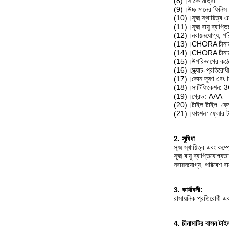
(8)।সঠিক মাত্রা
(9)।উচ্চ মানের ফিনিস
(10)।সূক্ষ্ম স্থায়িত্ব
(11)।সূক্ষ্ম বায়ু ব্যাপ্
(12)।নবায়নযোগ্য, পর
(13)।CHORA চীনামাটি
(14)।CHORA চীনামাট
(15)।উপরিভাগের কঠো
(16)।স্ক্র্যাচ-প্রতিরোধ
(17)।কোন দূষণ এবং বি
(18)।সার্টিফিকেশন: 
(19)।গ্রেড: AAA
(20)।টাইল টাইপ: ফ্ল
(21)।ফাংশন: ফ্লোর ট
2. সুবিধা
সূক্ষ্ম স্থায়িত্ব এবং কম
সূক্ষ্ম বায়ু ব্যাপ্তিযোগ্যতা
নবায়নযোগ্য, পরিবেশ বা
3. কার্যাবলী:
রাসায়নিক প্রতিরোধী এ
4. চীনামাটির বাসন টাই