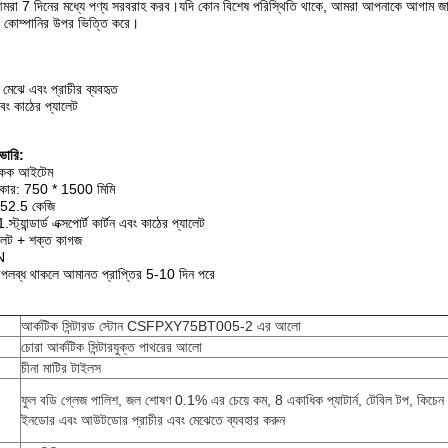
 আমরা 7 দিনের মধ্যে পণ্য সরবরাহ করব।যদি কোন বিশেষ পরিস্থিতি থাকে, আমরা আপনাকে আগাম জা
 কোম্পানির উপর ভিত্তি করে।
ঝে এবং প্রাচীর ব্যবহৃত
 এবং কাঠের প্যালেট
ভারি:
 একক আইটেম
কার: 750 * 1500 মিমি
52.5 কেজি
ট্যান্ডার্ড এক্সপোর্ট কার্টন এবং কাঠের প্যালেট
লেট + শক্ত কাগজ
N
উপলব্ধ থাকলে আমানত প্রাপ্তির 5-10 দিন পরে
আর্কটিক সিন্টারড স্টোন CSFPXY75BT005-2 এর আলো
চোরা আর্কটিক সিন্টারযুক্ত পাথরের আলো
চীনা মাটির টাইলস
ফুল বডি গ্লেজ পালিশ, জল শোষণ 0.1% এর চেয়ে কম, 8 একাধিক প্যাটার্ন, টেবিল টপ, কিচেন
ইনডোর এবং আউটডোর প্রাচীর এবং মেঝেতে ব্যবহার করুন