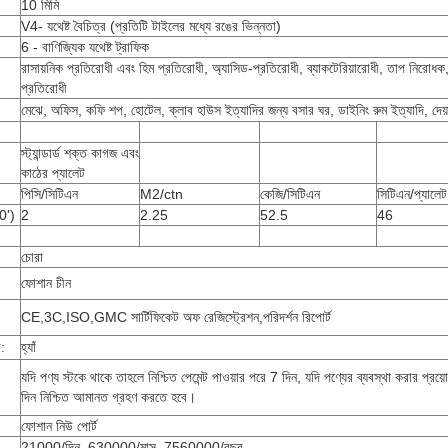
10 মিমি
V4- যথেষ্ট বৈচিত্র (প্রতিটি টাইলের মধ্যে রঙের ভিন্নতা)
6 - বাণিজ্যিক যথেষ্ট ট্রাফিক
রাসায়নিক প্রতিরোধী এবং হিম প্রতিরোধী, অ্যাসিড-প্রতিরোধী, ব্যাকটেরিয়ারোধী, তাপ নিরোধক
প্রতিরোধী
মেঝে, অফিস, কফি শপ, হোটেল, ক্লাব হাউস ইত্যাদির জন্য বসার ঘর, ডাইনিং রুম ইত্যাদি, দেয়
স্ট্যান্ডার্ড শক্ত কাগজ এবং
কাঠের প্যালেট
পিসি/সিটিএন
M2/ctn
কেজি/সিটিএন
সিটিএন/প্যালেট
0')
2
2.25
52.5
46
চোরা
ফোশান চীন
CE,3C,ISO,GMC সার্টিফিকেট অফ রেজিস্ট্রেশন,পরিদর্শন রিপোর্ট
:
হ্যাঁ
যদি পণ্য স্টকে থাকে তাহলে নিশ্চিত পেমেন্ট পাওয়ার পরে 7 দিন, যদি পণ্যের ব্যবস্থা করার প্র
দিন নিশ্চিত আমানত গ্রহণ করতে হবে।
ফোশান নিউ পোর্ট
21000/দিন ,630000/মাস, 7560000/বছর