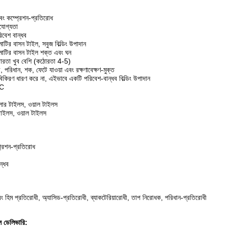
 এবং কম্প্রেশন-প্রতিরোধ
তিযোগ্যতা
িবেশ বান্ধব
র বাসন টাইল, সবুজ বিল্ডিং উপাদান
ির বাসন টাইল শক্ত এবং ঘন
রতা খুব বেশি (কঠোরতা 4-5)
ী, পরিধান, শক, ফেটে যাওয়া এবং রক্ষণাবেক্ষণ-মুক্ত
কিরণ ধারণ করে না, এইভাবে একটি পরিবেশ-বান্ধব বিল্ডিং উপাদান
3C
োর টাইলস, ওয়াল টাইলস
াইলস, ওয়াল টাইলস
্প্রেশন-প্রতিরোধ
ন্ধব
বং হিম প্রতিরোধী, অ্যাসিড-প্রতিরোধী, ব্যাকটেরিয়ারোধী, তাপ নিরোধক, পরিধান-প্রতিরোধী
ল ডেলিভারি: