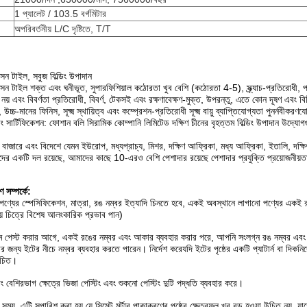
1 প্যালেট / 103.5 বর্গমিটার
অপরিবর্তনীয় L/C দৃষ্টিতে, T/T
 টাইল, সবুজ বিল্ডিং উপাদান
টাইল শক্ত এবং ঘনীভূত, সুপারফিশিয়াল কঠোরতা খুব বেশি (কঠোরতা 4-5), স্ক্র্যাচ-প্রতিরোধী, প
 নয় এবং বিবর্ণতা প্রতিরোধী, বিবর্ণ, টেকসই এবং রক্ষণাবেক্ষণ-মুক্ত, উপরন্তু, এতে কোন দূষণ এবং
উচ্চ-মানের ফিনিস, সূক্ষ্ম স্থায়িত্ব এবং কম্প্রেশন-প্রতিরোধী সূক্ষ্ম বায়ু ব্যাপ্তিযোগ্যতা পুনর্নবীকরণ
ং সার্টিফিকেশন: ফোশান বলি সিরামিক কোম্পানি লিমিটেড দক্ষিণ চীনের বৃহত্তম বিল্ডিং উপাদান উদ্যো
 বাজারে এবং বিদেশে যেমন ইউরোপ, মধ্যপ্রাচ্য, মিশর, দক্ষিণ আফ্রিকা, মধ্য আফ্রিকা, ইতালি, দক্ষি
মীদের একটি দল রয়েছে, আমাদের কাছে 10-এরও বেশি পেশাদার রয়েছে পেশাদার প্রযুক্তি প্রয়োজনীয়তা স
ণ সম্পর্কে:
, পণ্যের স্পেসিফিকেশন, মাত্রা, রঙ নম্বর ইত্যাদি চিনতে হবে, একই অবস্থানে লাগানো পণ্যের একই র
় চিত্রে বিশেষ আলংকারিক প্রভাব পান)
রথমে পেস্ট করার আগে, একই রঙের নম্বর এবং আকার ব্যবহার করার পরে, আপনি সংলগ্ন রঙ নম্বর এবং
 জন্য ইটের নীচে নম্বর ব্যবহার করতে পারেন। নির্দেশ করেযদি ইটের পৃষ্ঠের একটি প্যাটার্ন বা দিকনির্
উচিত।
িং বেশিরভাগ ক্ষেত্রে ভিজা পেস্টিং এবং শুকনো পেস্টিং দুটি পদ্ধতি ব্যবহার করে।
য়, এটি সুপারিশ করা হয় যে সিমেন্ট মর্টার পাকাকরণের পৃষ্ঠের ক্ষেত্রফল খুব বড় হওয়া উচিত নয়, যাত