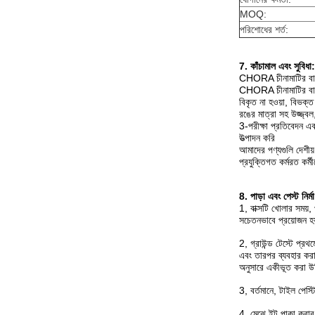
MOQ:
পরিশোধের শর্ত:
7. কাঁচামাল এবং সুবিধা:
CHORA চীনামাটির বাসন
CHORA চীনামাটির বাসন 
বিকৃত না হওয়া, বিভক্ত
রঙের মাত্রা সহ উজ্জ্বল, 
3-পরীক্ষা প্রতিবেদন এব
উত্পাদন করি
আমাদের পণ্যগুলি দেশীয়
প্রযুক্তিগত কর্মরত কর্
8. পাড়া এবং পেস্ট নির্মা
1, বাক্সটি খোলার সময়
সচেতনভাবে প্রয়োজন হয
2, গ্রাউন্ড টেস্টে প্
এবং তারপর ব্যবহার করার
অনুসারে একীভূত করা 
3, বর্তমানে, টাইল পেস্ট
4, মেঝে ইট পাকা করার সম