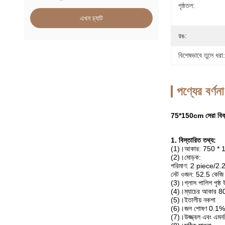
পৃষ্ঠতল:
এখন চ্যাট
রঙ:
বিশেষভাবে তুলে ধরা:
পণ্যের বর্ণনা
75*150cm সেরা বিক্রয় 
1. বিস্তারিত তথ্য:
(1)।আকার: 750 * 1
(2)।মোড়ক:
পরিমাণ: 2 piece/2
নেট ওজন: 52.5 কেজি 
(3)।গ্লাস পালিশ পৃষ্ঠ 
(4)।ম্যাচের আকার 
(5)।ইতালীয় নকশা
(6)।জল শোষণ 0.1%
(7)।উজ্জ্বল এবং এমন