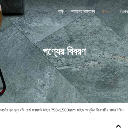
বাড়ি
আমাদের সম্বন্ধে
পণ্য
ঘটনাব
পণ্যের বিবরণ
স মার্বেল লুক ফুল বডি লার্জ ফরম্যাট টাইল 750x1500mm সাইজ আধুনিক চীনামাটির বাসন টাইল