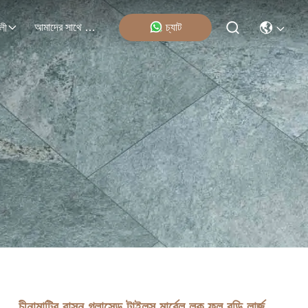
আমাদের সাথে যোগাযোগ
চ্যাট
লী
চীনামাটির বাসন গ্লাসেড টাইলস মার্বেল লুক ফুল বডি লার্জ