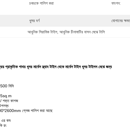
চকচকে পালিশ করা
ফাংশন:
ধুসর বর্ণ
যোগানের ক্ষমত
আধুনিক সিরামিক টাইল
, 
আধুনিক চীনামাটির বাসন মেঝে টালি
প্রাকৃতিক পাথর ধূসর মার্বেল স্ল্যাব টাইল থেকে মার্বেল টাইল ধূসর টাইলস মেঝে জন্য
500 মিমি
.25sq.m
/ শক্ত কাগজ
উপলব্ধ
800*2600mm গ্লেজ পালিশ করা আছে
 এর কম
কি রং