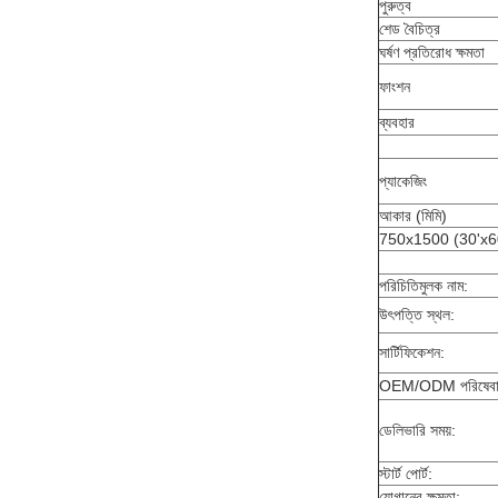
পুরুত্ব
শেড বৈচিত্র
ঘর্ষণ প্রতিরোধ ক্ষমতা
ফাংশন
ব্যবহার
প্যাকেজিং
আকার (মিমি)
750x1500 (30'x6
পরিচিতিমুলক নাম:
উৎপত্তি স্থল:
সার্টিফিকেশন:
OEM/ODM পরিষেবা
ডেলিভারি সময়:
স্টার্ট পোর্ট:
যোগানের ক্ষমতা: