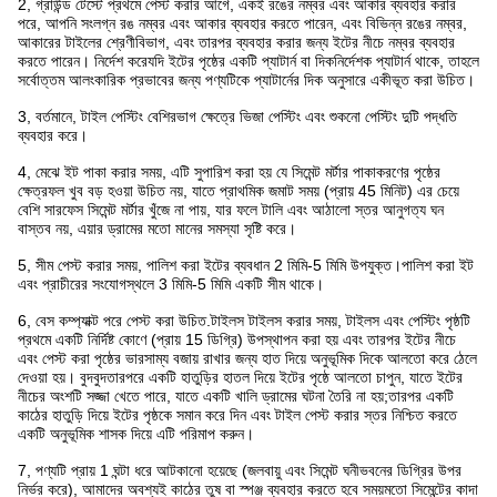
2, গ্রাউন্ড টেস্টে প্রথমে পেস্ট করার আগে, একই রঙের নম্বর এবং আকার ব্যবহার করার
পরে, আপনি সংলগ্ন রঙ নম্বর এবং আকার ব্যবহার করতে পারেন, এবং বিভিন্ন রঙের নম্বর,
আকারের টাইলের শ্রেণীবিভাগ, এবং তারপর ব্যবহার করার জন্য ইটের নীচে নম্বর ব্যবহার
করতে পারেন। নির্দেশ করেযদি ইটের পৃষ্ঠের একটি প্যাটার্ন বা দিকনির্দেশক প্যাটার্ন থাকে, তাহলে
সর্বোত্তম আলংকারিক প্রভাবের জন্য পণ্যটিকে প্যাটার্নের দিক অনুসারে একীভূত করা উচিত।
3, বর্তমানে, টাইল পেস্টিং বেশিরভাগ ক্ষেত্রে ভিজা পেস্টিং এবং শুকনো পেস্টিং দুটি পদ্ধতি
ব্যবহার করে।
4, মেঝে ইট পাকা করার সময়, এটি সুপারিশ করা হয় যে সিমেন্ট মর্টার পাকাকরণের পৃষ্ঠের
ক্ষেত্রফল খুব বড় হওয়া উচিত নয়, যাতে প্রাথমিক জমাট সময় (প্রায় 45 মিনিট) এর চেয়ে
বেশি সারফেস সিমেন্ট মর্টার খুঁজে না পায়, যার ফলে টালি এবং আঠালো স্তর আনুগত্য ঘন
বাস্তব নয়, এয়ার ড্রামের মতো মানের সমস্যা সৃষ্টি করে।
5, সীম পেস্ট করার সময়, পালিশ করা ইটের ব্যবধান 2 মিমি-5 মিমি উপযুক্ত।পালিশ করা ইট
এবং প্রাচীরের সংযোগস্থলে 3 মিমি-5 মিমি একটি সীম থাকে।
6, বেস কম্প্যাক্ট পরে পেস্ট করা উচিত.টাইলস টাইলস করার সময়, টাইলস এবং পেস্টিং পৃষ্ঠটি
প্রথমে একটি নির্দিষ্ট কোণে (প্রায় 15 ডিগ্রি) উপস্থাপন করা হয় এবং তারপর ইটের নীচে
এবং পেস্ট করা পৃষ্ঠের ভারসাম্য বজায় রাখার জন্য হাত দিয়ে অনুভূমিক দিকে আলতো করে ঠেলে
দেওয়া হয়। বুদবুদতারপরে একটি হাতুড়ির হাতল দিয়ে ইটের পৃষ্ঠে আলতো চাপুন, যাতে ইটের
নীচের অংশটি সজ্জা খেতে পারে, যাতে একটি খালি ড্রামের ঘটনা তৈরি না হয়;তারপর একটি
কাঠের হাতুড়ি দিয়ে ইটের পৃষ্ঠকে সমান করে দিন এবং টাইল পেস্ট করার স্তর নিশ্চিত করতে
একটি অনুভূমিক শাসক দিয়ে এটি পরিমাপ করুন।
7, পণ্যটি প্রায় 1 ঘন্টা ধরে আটকানো হয়েছে (জলবায়ু এবং সিমেন্ট ঘনীভবনের ডিগ্রির উপর
নির্ভর করে), আমাদের অবশ্যই কাঠের তুষ বা স্পঞ্জ ব্যবহার করতে হবে সময়মতো সিমেন্টের কাদা