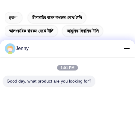
ট্যাগ:
চীনামাটির বাসন বাথরুম মেঝে টালি
আলংকারিক বাথরুম মেঝে টালি
আধুনিক সিরামিক টালি
Jenny
দ্রুত যোগাযোগ
1:01 PM
Good day, what product are you looking for?
ঠিকানা
২ তলা, ১১ নর্থ ডিস্ট্রিক্ট ৪ ব্লক, হুয়া ই ইন্টারন্যাশনাল এক্সপো মল, উগাং রোড,
চ্যাংচেং এরিয়া, ফোশান সিটি, গুয়াংডং, চীন।
টেলিফোন
86--13600305763
ই-মেইল