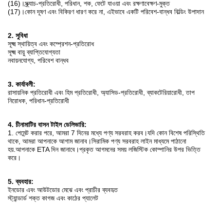
(16)।স্ক্র্যাচ-প্রতিরোধী, পরিধান, শক, ফেটে যাওয়া এবং রক্ষণাবেক্ষণ-মুক্ত
(17)।কোন দূষণ এবং বিকিরণ ধারণ করে না, এইভাবে একটি পরিবেশ-বান্ধব বিল্ডিং উপাদান
2. সুবিধা
সূক্ষ্ম স্থায়িত্ব এবং কম্প্রেশন-প্রতিরোধ
সূক্ষ্ম বায়ু ব্যাপ্তিযোগ্যতা
নবায়নযোগ্য, পরিবেশ বান্ধব
3. কার্যাবলী:
রাসায়নিক প্রতিরোধী এবং হিম প্রতিরোধী, অ্যাসিড-প্রতিরোধী, ব্যাকটেরিয়ারোধী, তাপ
নিরোধক, পরিধান-প্রতিরোধী
4. চীনামাটির বাসন টাইল ডেলিভারি:
1. পেমেন্ট করার পরে, আমরা 7 দিনের মধ্যে পণ্য সরবরাহ করব।যদি কোন বিশেষ পরিস্থিতি
থাকে, আমরা আপনাকে আগাম জানাব।সিরামিক পণ্য সরবরাহ লাইন মাধ্যমে পাঠানো
হয়.আপনাকে ETA দিন জানাবে।প্রকৃত আগমনের সময় লজিস্টিক কোম্পানির উপর ভিত্তি
করে।
5. ব্যবহার:
ইনডোর এবং আউটডোর মেঝে এবং প্রাচীর ব্যবহৃত
স্ট্যান্ডার্ড শক্ত কাগজ এবং কাঠের প্যালেট