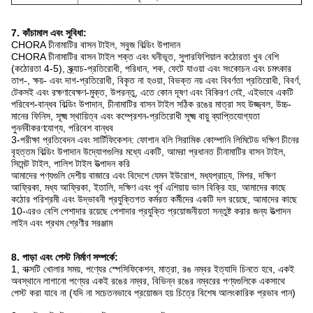
7. কাঁচামাল এবং সুবিধা:
CHORA চীনামাটির বাসন টাইল, সবুজ বিল্ডিং উপাদান
CHORA চীনামাটির বাসন টাইল শক্ত এবং ঘনীভূত, সুপারফিশিয়াল কঠোরতা খুব বেশি
(কঠোরতা 4-5), স্ক্র্যাচ-প্রতিরোধী, পরিধান, শক, ফেটে যাওয়া এবং সংকোচন এবং চমৎকার
তাপ-, ক্ষয়- এবং দাগ-প্রতিরোধী, বিকৃত না হওয়া, বিভক্ত নয় এবং বিবর্ণতা প্রতিরোধী, বিবর্ণ,
টেকসই এবং রক্ষণাবেক্ষণ-মুক্ত, উপরন্তু, এতে কোন দূষণ এবং বিকিরণ নেই, এইভাবে একটি
পরিবেশ-বান্ধব বিল্ডিং উপাদান, চীনামাটির বাসন টাইল সঠিক রঙের মাত্রা সহ উজ্জ্বল, উচ্চ-
মানের ফিনিস, সূক্ষ্ম স্থায়িত্ব এবং কম্প্রেশন-প্রতিরোধী সূক্ষ্ম বায়ু ব্যাপ্তিযোগ্যতা
পুনর্নবীকরণযোগ্য, পরিবেশ বান্ধব
3-পরীক্ষা প্রতিবেদন এবং সার্টিফিকেশন: ফোশান বলি সিরামিক কোম্পানি লিমিটেড দক্ষিণ চীনের
বৃহত্তম বিল্ডিং উপাদান উদ্যোগগুলির মধ্যে একটি, আমরা প্রধানত চীনামাটির বাসন টাইল,
সিমেন্ট টাইল, পালিশ টাইল উত্পাদন করি
আমাদের পণ্যগুলি দেশীয় বাজারে এবং বিদেশে যেমন ইউরোপ, মধ্যপ্রাচ্য, মিশর, দক্ষিণ
আফ্রিকা, মধ্য আফ্রিকা, ইতালি, দক্ষিণ এবং পূর্ব এশিয়ায় ভাল বিক্রি হয়, আমাদের কাছে
কঠোর পরিশ্রমী এবং উদ্ভাবনী প্রযুক্তিগত কর্মরত কর্মীদের একটি দল রয়েছে, আমাদের কাছে
10-এরও বেশি পেশাদার রয়েছে পেশাদার প্রযুক্তি প্রয়োজনীয়তা সন্তুষ্ট করার জন্য উত্পাদন
লাইন এবং প্রথম শ্রেণীর সরঞ্জাম
8. পাড়া এবং পেস্ট নির্মাণ সম্পর্কে:
1, বাক্সটি খোলার সময়, পণ্যের স্পেসিফিকেশন, মাত্রা, রঙ নম্বর ইত্যাদি চিনতে হবে, একই
অবস্থানে লাগানো পণ্যের একই রঙের নম্বর, বিভিন্ন রঙের নম্বরের পণ্যগুলিকে একসাথে
পেস্ট করা যাবে না (যদি না সচেতনভাবে প্রয়োজন হয় চিত্রে বিশেষ আলংকারিক প্রভাব পান)