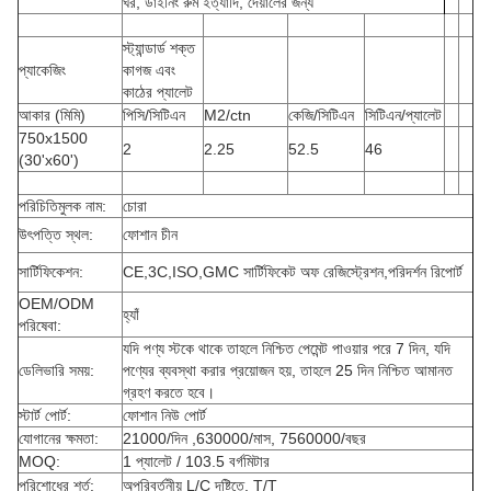
ঘর, ডাইনিং রুম ইত্যাদি, দেয়ালের জন্য
স্ট্যান্ডার্ড শক্ত
প্যাকেজিং
কাগজ এবং
কাঠের প্যালেট
আকার (মিমি)
পিসি/সিটিএন
M2/ctn
কেজি/সিটিএন
সিটিএন/প্যালেট
750x1500
2
2.25
52.5
46
(30'x60')
পরিচিতিমুলক নাম:
চোরা
উৎপত্তি স্থল:
ফোশান চীন
সার্টিফিকেশন:
CE,3C,ISO,GMC সার্টিফিকেট অফ রেজিস্ট্রেশন,পরিদর্শন রিপোর্ট
OEM/ODM
হ্যাঁ
পরিষেবা:
যদি পণ্য স্টকে থাকে তাহলে নিশ্চিত পেমেন্ট পাওয়ার পরে 7 দিন, যদি
ডেলিভারি সময়:
পণ্যের ব্যবস্থা করার প্রয়োজন হয়, তাহলে 25 দিন নিশ্চিত আমানত
গ্রহণ করতে হবে।
স্টার্ট পোর্ট:
ফোশান নিউ পোর্ট
যোগানের ক্ষমতা:
21000/দিন ,630000/মাস, 7560000/বছর
MOQ:
1 প্যালেট / 103.5 বর্গমিটার
পরিশোধের শর্ত:
অপরিবর্তনীয় L/C দৃষ্টিতে, T/T