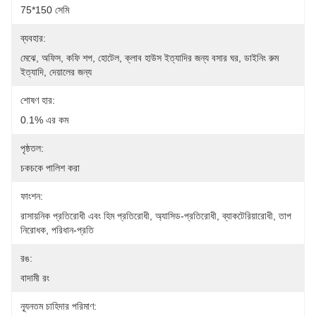
75*150 সেমি
ব্যবহার:
মেঝে, অফিস, কফি শপ, হোটেল, ক্লাব হাউস ইত্যাদির জন্য বসার ঘর, ডাইনিং রুম 
ইত্যাদি, দেয়ালের জন্য
শোষণ হার:
0.1% এর কম
পৃষ্ঠতল:
চকচকে পালিশ করা
ফাংশন:
রাসায়নিক প্রতিরোধী এবং হিম প্রতিরোধী, অ্যাসিড-প্রতিরোধী, ব্যাকটেরিয়ারোধী, তাপ 
নিরোধক, পরিধান-প্রতি
রঙ:
বাদামী রং
ন্যূনতম চাহিদার পরিমাণ: