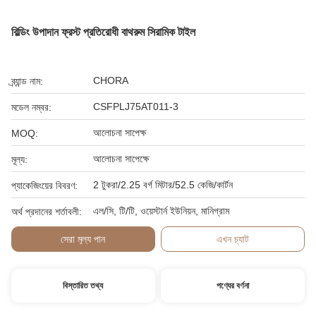
বিল্ডিং উপাদান ফ্রস্ট প্রতিরোধী বাথরুম সিরামিক টাইল
CHORA
ব্র্যান্ড নাম:
CSFPLJ75AT011-3
মডেল নম্বর:
আলোচনা সাপেক্ষ
MOQ:
আলোচনা সাপেক্ষে
মূল্য:
2 টুকরা/2.25 বর্গ মিটার/52.5 কেজি/কার্টন
প্যাকেজিংয়ের বিবরণ:
এল/সি, টি/টি, ওয়েস্টার্ন ইউনিয়ন, মানিগ্রাম
অর্থ প্রদানের শর্তাবলী:
সেরা মূল্য পান
এখন চ্যাট
বিস্তারিত তথ্য
পণ্যের বর্ণনা