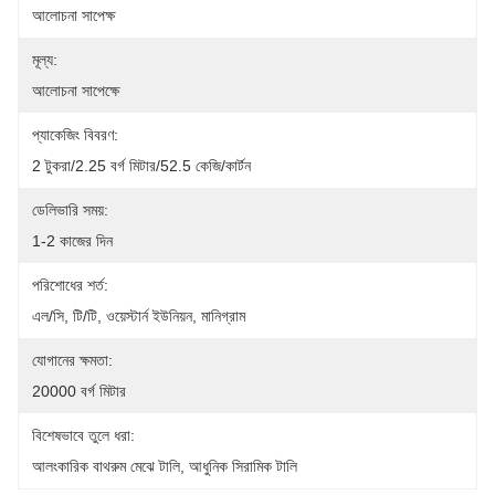
আলোচনা সাপেক্ষ
মূল্য:
আলোচনা সাপেক্ষে
প্যাকেজিং বিবরণ:
2 টুকরা/2.25 বর্গ মিটার/52.5 কেজি/কার্টন
ডেলিভারি সময়:
1-2 কাজের দিন
পরিশোধের শর্ত:
এল/সি, টি/টি, ওয়েস্টার্ন ইউনিয়ন, মানিগ্রাম
যোগানের ক্ষমতা:
20000 বর্গ মিটার
বিশেষভাবে তুলে ধরা:
আলংকারিক বাথরুম মেঝে টালি
, 
আধুনিক সিরামিক টালি