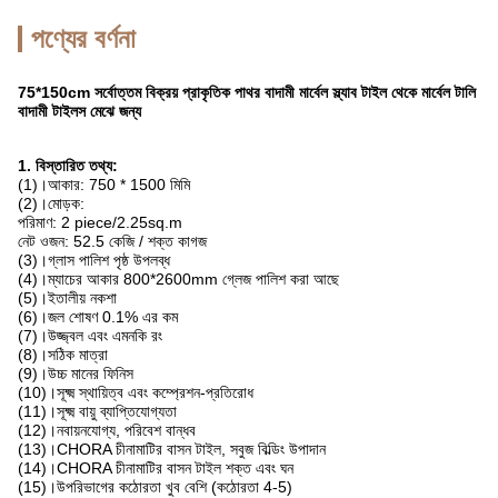
পণ্যের বর্ণনা
75*150cm সর্বোত্তম বিক্রয় প্রাকৃতিক পাথর বাদামী মার্বেল স্ল্যাব টাইল থেকে মার্বেল টালি
বাদামী টাইলস মেঝে জন্য
1. বিস্তারিত তথ্য:
(1)।আকার: 750 * 1500 মিমি
(2)।মোড়ক:
পরিমাণ: 2 piece/2.25sq.m
নেট ওজন: 52.5 কেজি / শক্ত কাগজ
(3)।গ্লাস পালিশ পৃষ্ঠ উপলব্ধ
(4)।ম্যাচের আকার 800*2600mm গ্লেজ পালিশ করা আছে
(5)।ইতালীয় নকশা
(6)।জল শোষণ 0.1% এর কম
(7)।উজ্জ্বল এবং এমনকি রং
(8)।সঠিক মাত্রা
(9)।উচ্চ মানের ফিনিস
(10)।সূক্ষ্ম স্থায়িত্ব এবং কম্প্রেশন-প্রতিরোধ
(11)।সূক্ষ্ম বায়ু ব্যাপ্তিযোগ্যতা
(12)।নবায়নযোগ্য, পরিবেশ বান্ধব
(13)।CHORA চীনামাটির বাসন টাইল, সবুজ বিল্ডিং উপাদান
(14)।CHORA চীনামাটির বাসন টাইল শক্ত এবং ঘন
(15)।উপরিভাগের কঠোরতা খুব বেশি (কঠোরতা 4-5)