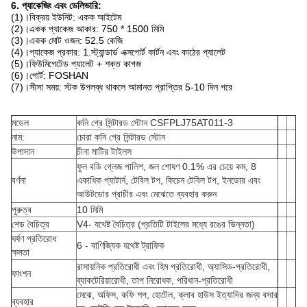
6. প্যাকেজিং এবং ডেলিভারি:
(1)।বিক্রয় ইউনিট: একক আইটেম
(2)।একক প্যাকেজ আকার: 750 * 1500 মিমি
(3)।একক মোট ওজন: 52.5 কেজি
(4)।প্যাকেজ প্রকার: 1.স্ট্যান্ডার্ড এক্সপোর্ট কার্টন এবং কাঠের প্যালেট
(5)।ফিউমিগেটেড প্যালেট + শক্ত কাগজ
(6)।পোর্ট: FOSHAN
(7)।সীসা সময়: স্টক উপলব্ধ থাকলে আমানত প্রাপ্তির 5-10 দিন পরে
মডেল
কনি গ্রে সিন্টারড স্টোন CSFPLJ75AT011-3
নাম:
চোরা কনি গ্রে সিন্টারড স্টোন
উপাদান
চীনা মাটির টাইলস
ফুল বডি গ্লেজ পালিশ, জল শোষণ 0.1% এর চেয়ে কম, 8
বর্ণনা
একাধিক প্যাটার্ন, টেবিল টপ, কিচেন টেবিল টপ, ইনডোর এবং
আউটডোর প্রাচীর এবং মেঝেতে ব্যবহার করুন
পুরুত্ব
10 মিমি
শেড বৈচিত্র
V4- যথেষ্ট বৈচিত্র (প্রতিটি টাইলের মধ্যে রঙের ভিন্নতা)
ঘর্ষণ প্রতিরোধ
6 - বাণিজ্যিক যথেষ্ট ট্রাফিক
ক্ষমতা
রাসায়নিক প্রতিরোধী এবং হিম প্রতিরোধী, অ্যাসিড-প্রতিরোধী,
ফাংশন
ব্যাকটেরিয়ারোধী, তাপ নিরোধক, পরিধান-প্রতিরোধী
মেঝে, অফিস, কফি শপ, হোটেল, ক্লাব হাউস ইত্যাদির জন্য বসার
ব্যবহার