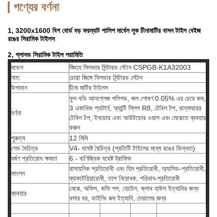
পণ্যের বর্ণনা
1,
3200x1600 বিগ বোর্ড বড় ফরম্যাট পালিশ মার্বেল লুক চীনামাটির বাসন টাইল বেইজ
রঙের সিরামিক টাইলস
2, গ্লাসড সিরামিক টাইল পরামিতি
মডেল
জিংহে সিলভার সিন্টারড স্টোন CSPGB-K1A32003
নাম:
চোরা জিঙ্গে সিলভার সিন্টারড স্টোন
উপাদান
চীনা মাটির টাইলস
ফুল বডি আনগ্লেজ পলিশড, জল শোষণ 0.05% এর চেয়ে কম,
3 একাধিক প্যাটার্ন, অ্যান্টি স্লিপ R8, টেবিল টপ, রান্নাঘরের
বর্ণনা
টেবিল টপ, ইনডোর এবং আউটডোর ওয়াল এবং মেঝেতে ব্যবহার
করুন
পুরুত্ব
12 মিমি
শেড বৈচিত্র
V4- যথেষ্ট বৈচিত্র (প্রতিটি টাইলের মধ্যে রঙের ভিন্নতা)
ঘর্ষণ প্রতিরোধ ক্ষমতা
6 - বাণিজ্যিক যথেষ্ট ট্রাফিক
রাসায়নিক প্রতিরোধী এবং হিম প্রতিরোধী, অ্যাসিড-প্রতিরোধী,
ফাংশন
ব্যাকটেরিয়ারোধী, তাপ নিরোধক, পরিধান-প্রতিরোধী
মেঝে, অফিস, কফি শপ, হোটেল, ক্লাব হাউস ইত্যাদির জন্য
ব্যবহার
বসার ঘর, ডাইনিং রুম ইত্যাদি, দেয়ালের জন্য