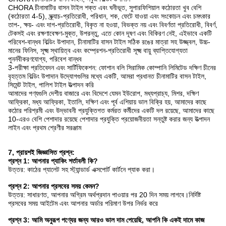
CHORA চীনামাটির বাসন টাইল শক্ত এবং ঘনীভূত, সুপারফিশিয়াল কঠোরতা খুব বেশি
(কঠোরতা 4-5), স্ক্র্যাচ-প্রতিরোধী, পরিধান, শক, ফেটে যাওয়া এবং সংকোচন এবং চমৎকার
তাপ-, ক্ষয়- এবং দাগ-প্রতিরোধী, বিকৃত না হওয়া, বিভক্ত নয় এবং বিবর্ণতা প্রতিরোধী, বিবর্ণ,
টেকসই এবং রক্ষণাবেক্ষণ-মুক্ত, উপরন্তু, এতে কোন দূষণ এবং বিকিরণ নেই, এইভাবে একটি
পরিবেশ-বান্ধব বিল্ডিং উপাদান, চীনামাটির বাসন টাইল সঠিক রঙের মাত্রা সহ উজ্জ্বল, উচ্চ-
মানের ফিনিস, সূক্ষ্ম স্থায়িত্ব এবং কম্প্রেশন-প্রতিরোধী সূক্ষ্ম বায়ু ব্যাপ্তিযোগ্যতা
পুনর্নবীকরণযোগ্য, পরিবেশ বান্ধব
3-পরীক্ষা প্রতিবেদন এবং সার্টিফিকেশন: ফোশান বলি সিরামিক কোম্পানি লিমিটেড দক্ষিণ চীনের
বৃহত্তম বিল্ডিং উপাদান উদ্যোগগুলির মধ্যে একটি, আমরা প্রধানত চীনামাটির বাসন টাইল,
সিমেন্ট টাইল, পালিশ টাইল উত্পাদন করি
আমাদের পণ্যগুলি দেশীয় বাজারে এবং বিদেশে যেমন ইউরোপ, মধ্যপ্রাচ্য, মিশর, দক্ষিণ
আফ্রিকা, মধ্য আফ্রিকা, ইতালি, দক্ষিণ এবং পূর্ব এশিয়ায় ভাল বিক্রি হয়, আমাদের কাছে
কঠোর পরিশ্রমী এবং উদ্ভাবনী প্রযুক্তিগত কর্মরত কর্মীদের একটি দল রয়েছে, আমাদের কাছে
10-এরও বেশি পেশাদার রয়েছে পেশাদার প্রযুক্তি প্রয়োজনীয়তা সন্তুষ্ট করার জন্য উত্পাদন
লাইন এবং প্রথম শ্রেণীর সরঞ্জাম
7, প্রায়শই জিজ্ঞাসিত প্রশ্ন:
প্রশ্ন 1: আপনার প্যাকিং শর্তাবলী কি?
উত্তর: কাঠের প্যালেট সহ স্ট্যান্ডার্ড এক্সপোর্ট কার্টনে প্যাক করা।
প্রশ্ন 2: আপনার প্রসবের সময় কেমন?
উত্তর: সাধারণত, আপনার অগ্রিম অর্থপ্রদান পাওয়ার পর 20 দিন সময় লাগবে।নির্দিষ্ট
প্রসবের সময় আইটেম এবং আপনার অর্ডার পরিমাণ উপর নির্ভর করে
প্রশ্ন 3: আমি অনুরূপ পণ্যের জন্য আরও ভাল দাম পেয়েছি, আপনি কি একই দামে কাজ