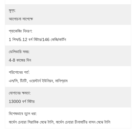
মূল্য:
আলোচনা সাপেক্ষে
প্যাকেজিং বিবরণ:
1 পিস/5.12 বর্গ মিটার/146 কেজি/কার্টন
ডেলিভারি সময়:
4-8 কাজের দিন
পরিশোধের শর্ত:
এল/সি, টি/টি, ওয়েস্টার্ন ইউনিয়ন, মানিগ্রাম
যোগানের ক্ষমতা:
13000 বর্গ মিটার
বিশেষভাবে তুলে ধরা:
মার্বেল চেহারা সিরামিক মেঝে টালি
, 
মার্বেল চেহারা চীনামাটির বাসন মেঝে টালি