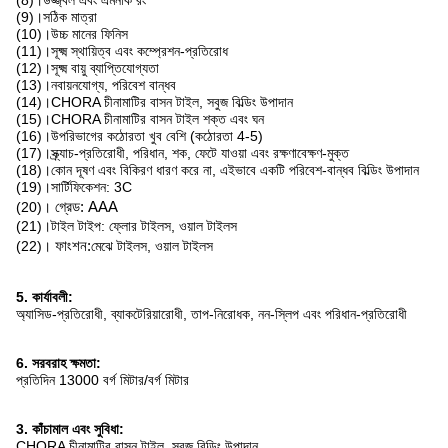
(8)।উজ্জ্বল এবং এমনকি রং
(9)।সঠিক মাত্রা
(10)।উচ্চ মানের ফিনিস
(11)।সূক্ষ্ম স্থায়িত্ব এবং কম্প্রেশন-প্রতিরোধ
(12)।সূক্ষ্ম বায়ু ব্যাপ্তিযোগ্যতা
(13)।নবায়নযোগ্য, পরিবেশ বান্ধব
(14)।CHORA চীনামাটির বাসন টাইল, সবুজ বিল্ডিং উপাদান
(15)।CHORA চীনামাটির বাসন টাইল শক্ত এবং ঘন
(16)।উপরিভাগের কঠোরতা খুব বেশি (কঠোরতা 4-5)
(17)।স্ক্র্যাচ-প্রতিরোধী, পরিধান, শক, ফেটে যাওয়া এবং রক্ষণাবেক্ষণ-মুক্ত
(18)।কোন দূষণ এবং বিকিরণ ধারণ করে না, এইভাবে একটি পরিবেশ-বান্ধব বিল্ডিং উপাদান
(19)।সার্টিফিকেশন: 3C
(20)।
গ্রেড: AAA
(21)।টাইল টাইপ: ফ্লোর টাইলস, ওয়াল টাইলস
(22)।
ফাংশন:
মেঝে টাইলস, ওয়াল টাইলস
5. কার্যাবলী:
অ্যাসিড-প্রতিরোধী, ব্যাকটেরিয়ারোধী, তাপ-নিরোধক, নন-স্লিপ এবং পরিধান-প্রতিরোধী
6. সরবরাহ ক্ষমতা:
প্রতিদিন 13000 বর্গ মিটার/বর্গ মিটার
3. কাঁচামাল এবং সুবিধা:
CHORA চীনামাটির বাসন টাইল, সবুজ বিল্ডিং উপাদান