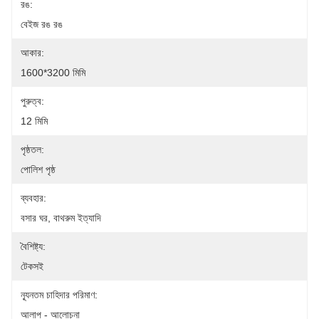
রঙ:
বেইজ রঙ রঙ
আকার:
1600*3200 মিমি
পুরুত্ব:
12 মিমি
পৃষ্ঠতল:
পোলিশ পৃষ্ঠ
ব্যবহার:
বসার ঘর, বাথরুম ইত্যাদি
বৈশিষ্ট্য:
টেকসই
ন্যূনতম চাহিদার পরিমাণ:
আলাপ - আলোচনা