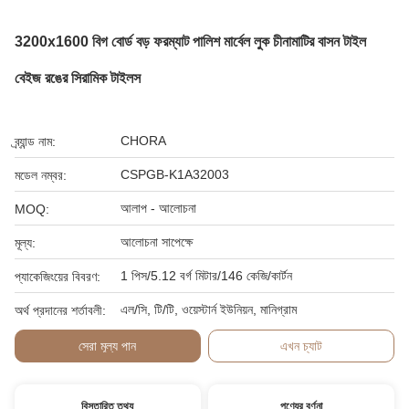
3200x1600 বিগ বোর্ড বড় ফরম্যাট পালিশ মার্বেল লুক চীনামাটির বাসন টাইল
বেইজ রঙের সিরামিক টাইলস
CHORA
ব্র্যান্ড নাম:
CSPGB-K1A32003
মডেল নম্বর:
আলাপ - আলোচনা
MOQ:
আলোচনা সাপেক্ষে
মূল্য:
1 পিস/5.12 বর্গ মিটার/146 কেজি/কার্টন
প্যাকেজিংয়ের বিবরণ:
এল/সি, টি/টি, ওয়েস্টার্ন ইউনিয়ন, মানিগ্রাম
অর্থ প্রদানের শর্তাবলী:
সেরা মূল্য পান
এখন চ্যাট
বিস্তারিত তথ্য
পণ্যের বর্ণনা