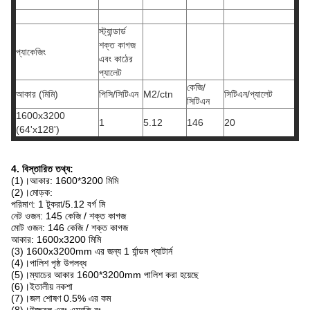
স্ট্যান্ডার্ড
শক্ত কাগজ
প্যাকেজিং
এবং কাঠের
প্যালেট
কেজি/
আকার (মিমি)
পিসি/সিটিএন
M2/ctn
সিটিএন/প্যালেট
সিটিএন
1600x3200
1
5.12
146
20
(64'x128')
4. বিস্তারিত তথ্য:
(1)।আকার: 1600*3200 মিমি
(2)।মোড়ক:
পরিমাণ: 1 টুকরা/5.12 বর্গ মি
নেট ওজন: 145 কেজি / শক্ত কাগজ
মোট ওজন: 146 কেজি / শক্ত কাগজ
আকার: 1600x3200 মিমি
(3) 1600x3200mm এর জন্য 1 র্যান্ডম প্যাটার্ন
(4)।পালিশ পৃষ্ঠ উপলব্ধ
(5)।ম্যাচের আকার 1600*3200mm পালিশ করা হয়েছে
(6)।ইতালীয় নকশা
(7)।জল শোষণ 0.5% এর কম