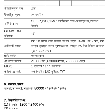
পরিচিতিমুলক নাম:
চোরা
উৎপত্তি স্থল:
ফোশান চীন
CE,3C,ISO,GMC সার্টিফিকেট অফ রেজিস্ট্রেশন,পরিদর্শন
সার্টিফিকেশন:
রিপোর্ট
OEM/ODM
হ্যাঁ
পরিষেবা:
যদি পণ্য স্টকে থাকে তাহলে নিশ্চিত পেমেন্ট পাওয়ার পরে 7 দিন, যদি
ডেলিভারি সময়:
পণ্যের ব্যবস্থা করার প্রয়োজন হয়, তাহলে 25 দিন নিশ্চিত আমানত
গ্রহণ করতে হবে।
স্টার্ট পোর্ট:
ফোশান বন্দর
যোগানের ক্ষমতা:
21000/দিন ,630000/মাস, 7560000/বছর
MOQ:
1 প্যালেট / 144 বর্গমিটার
পরিশোধের শর্ত:
অপরিবর্তনীয় L/C দৃষ্টিতে, T/T
6. সরবরাহ ক্ষমতা
সরবরাহের ক্ষমতা: প্রতিদিন 50000 বর্গ মিটার/বর্গ মিটার
7. বিস্তারিত তথ্য:
(1)।আকার: 1200 * 2400 মিমি
(2)।মোড়ক: