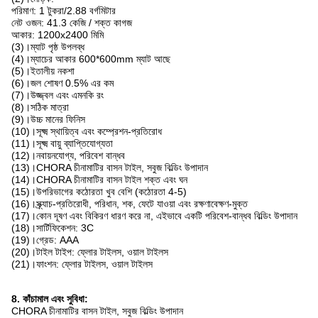
পরিমাণ: 1 টুকরা/2.88 বর্গমিটার
নেট ওজন: 41.3 কেজি / শক্ত কাগজ
আকার: 1200x2400 মিমি
(3)।ম্যাট পৃষ্ঠ উপলব্ধ
(4)।ম্যাচের আকার 600*600mm ম্যাট আছে
(5)।ইতালীয় নকশা
(6)।জল শোষণ 0.5% এর কম
(7)।উজ্জ্বল এবং এমনকি রং
(8)।সঠিক মাত্রা
(9)।উচ্চ মানের ফিনিস
(10)।সূক্ষ্ম স্থায়িত্ব এবং কম্প্রেশন-প্রতিরোধ
(11)।সূক্ষ্ম বায়ু ব্যাপ্তিযোগ্যতা
(12)।নবায়নযোগ্য, পরিবেশ বান্ধব
(13)।CHORA চীনামাটির বাসন টাইল, সবুজ বিল্ডিং উপাদান
(14)।CHORA চীনামাটির বাসন টাইল শক্ত এবং ঘন
(15)।উপরিভাগের কঠোরতা খুব বেশি (কঠোরতা 4-5)
(16)।স্ক্র্যাচ-প্রতিরোধী, পরিধান, শক, ফেটে যাওয়া এবং রক্ষণাবেক্ষণ-মুক্ত
(17)।কোন দূষণ এবং বিকিরণ ধারণ করে না, এইভাবে একটি পরিবেশ-বান্ধব বিল্ডিং উপাদান
(18)।সার্টিফিকেশন: 3C
(19)।গ্রেড: AAA
(20)।টাইল টাইপ: ফ্লোর টাইলস, ওয়াল টাইলস
(21)।ফাংশন: ফ্লোর টাইলস, ওয়াল টাইলস
8. কাঁচামাল এবং সুবিধা:
CHORA চীনামাটির বাসন টাইল, সবুজ বিল্ডিং উপাদান