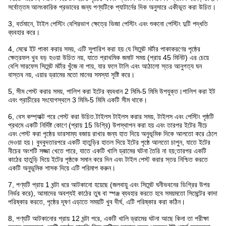
সর্বোত্তম আলংকারিক প্রভাবের জন্য পণ্যটিকে প্যাটার্নের দিক অনুসারে একীভূত করা উচিত।
3, বর্তমানে, টাইল পেস্টিং বেশিরভাগ ক্ষেত্রে ভিজা পেস্টিং এবং শুকনো পেস্টিং দুটি পদ্ধতি
ব্যবহার করে।
4, মেঝে ইট পাকা করার সময়, এটি সুপারিশ করা হয় যে সিমেন্ট মর্টার পাকাকরণের পৃষ্ঠের
ক্ষেত্রফল খুব বড় হওয়া উচিত নয়, যাতে প্রাথমিক জমাট সময় (প্রায় 45 মিনিট) এর চেয়ে
বেশি সারফেস সিমেন্ট মর্টার খুঁজে না পায়, যার ফলে টালি এবং আঠালো স্তর আনুগত্য ঘন
বাস্তব নয়, এয়ার ড্রামের মতো মানের সমস্যা সৃষ্টি করে।
5, সীম পেস্ট করার সময়, পালিশ করা ইটের ব্যবধান 2 মিমি-5 মিমি উপযুক্ত।পালিশ করা ইট
এবং প্রাচীরের সংযোগস্থলে 3 মিমি-5 মিমি একটি সীম থাকে।
6, বেস কম্প্যাক্ট পরে পেস্ট করা উচিত.টাইলস টাইলস করার সময়, টাইলস এবং পেস্টিং পৃষ্ঠটি
প্রথমে একটি নির্দিষ্ট কোণে (প্রায় 15 ডিগ্রি) উপস্থাপন করা হয় এবং তারপর ইটের নীচে
এবং পেস্ট করা পৃষ্ঠের ভারসাম্য বজায় রাখার জন্য হাত দিয়ে অনুভূমিক দিকে আলতো করে ঠেলে
দেওয়া হয়। বুদবুদতারপরে একটি হাতুড়ির হাতল দিয়ে ইটের পৃষ্ঠে আলতো চাপুন, যাতে ইটের
নীচের অংশটি সজ্জা খেতে পারে, যাতে একটি খালি ড্রামের ঘটনা তৈরি না হয়;তারপর একটি
কাঠের হাতুড়ি দিয়ে ইটের পৃষ্ঠকে সমান করে দিন এবং টাইল পেস্ট করার স্তর নিশ্চিত করতে
একটি অনুভূমিক শাসক দিয়ে এটি পরিমাপ করুন।
7, পণ্যটি প্রায় 1 ঘন্টা ধরে আটকানো হয়েছে (জলবায়ু এবং সিমেন্ট ঘনীভবনের ডিগ্রির উপর
নির্ভর করে), আমাদের অবশ্যই কাঠের তুষ বা স্পঞ্জ ব্যবহার করতে হবে সময়মতো সিমেন্টের কাদা
পরিষ্কার করতে, পৃষ্ঠের দূষণ এড়াতে সময়টি খুব দীর্ঘ, এটি পরিষ্কার করা কঠিন।
8, পণ্যটি আটকানোর প্রায় 12 ঘন্টা পরে, একটি খালি ড্রামের ঘটনা আছে কিনা তা পরীক্ষা