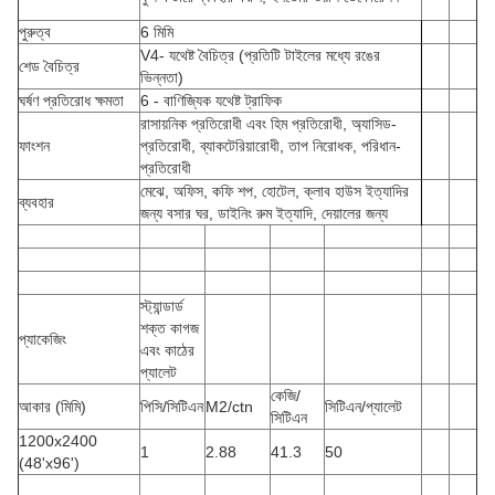
পুরুত্ব
6 মিমি
V4- যথেষ্ট বৈচিত্র (প্রতিটি টাইলের মধ্যে রঙের
শেড বৈচিত্র
ভিন্নতা)
ঘর্ষণ প্রতিরোধ ক্ষমতা
6 - বাণিজ্যিক যথেষ্ট ট্রাফিক
রাসায়নিক প্রতিরোধী এবং হিম প্রতিরোধী, অ্যাসিড-
ফাংশন
প্রতিরোধী, ব্যাকটেরিয়ারোধী, তাপ নিরোধক, পরিধান-
প্রতিরোধী
মেঝে, অফিস, কফি শপ, হোটেল, ক্লাব হাউস ইত্যাদির
ব্যবহার
জন্য বসার ঘর, ডাইনিং রুম ইত্যাদি, দেয়ালের জন্য
স্ট্যান্ডার্ড
শক্ত কাগজ
প্যাকেজিং
এবং কাঠের
প্যালেট
কেজি/
আকার (মিমি)
পিসি/সিটিএন
M2/ctn
সিটিএন/প্যালেট
সিটিএন
1200x2400
1
2.88
41.3
50
(48'x96')