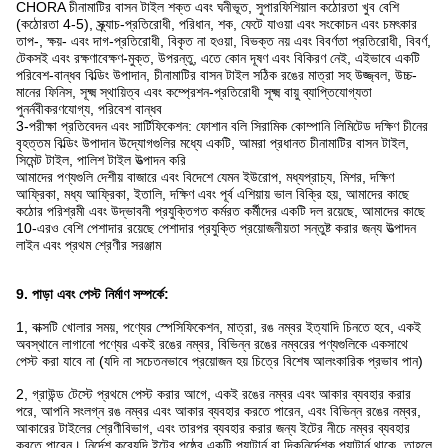
CHORA চীনামাটির বাসন টাইল শক্ত এবং ঘনীভূত, সুপারফিশিয়াল কঠোরতা খুব বেশি
(কঠোরতা 4-5), স্ক্র্যাচ-প্রতিরোধী, পরিধান, শক, ফেটে যাওয়া এবং সংকোচন এবং চমৎকার
তাপ-, ক্ষয়- এবং দাগ-প্রতিরোধী, বিকৃত না হওয়া, বিভক্ত নয় এবং বিবর্ণতা প্রতিরোধী, বিবর্ণ,
টেকসই এবং রক্ষণাবেক্ষণ-মুক্ত, উপরন্তু, এতে কোন দূষণ এবং বিকিরণ নেই, এইভাবে একটি
পরিবেশ-বান্ধব বিল্ডিং উপাদান, চীনামাটির বাসন টাইল সঠিক রঙের মাত্রা সহ উজ্জ্বল, উচ্চ-
মানের ফিনিস, সূক্ষ্ম স্থায়িত্ব এবং কম্প্রেশন-প্রতিরোধী সূক্ষ্ম বায়ু ব্যাপ্তিযোগ্যতা
পুনর্নবীকরণযোগ্য, পরিবেশ বান্ধব
3-পরীক্ষা প্রতিবেদন এবং সার্টিফিকেশন: ফোশান বলি সিরামিক কোম্পানি লিমিটেড দক্ষিণ চীনের
বৃহত্তম বিল্ডিং উপাদান উদ্যোগগুলির মধ্যে একটি, আমরা প্রধানত চীনামাটির বাসন টাইল,
সিমেন্ট টাইল, পালিশ টাইল উত্পাদন করি
আমাদের পণ্যগুলি দেশীয় বাজারে এবং বিদেশে যেমন ইউরোপ, মধ্যপ্রাচ্য, মিশর, দক্ষিণ
আফ্রিকা, মধ্য আফ্রিকা, ইতালি, দক্ষিণ এবং পূর্ব এশিয়ায় ভাল বিক্রি হয়, আমাদের কাছে
কঠোর পরিশ্রমী এবং উদ্ভাবনী প্রযুক্তিগত কর্মরত কর্মীদের একটি দল রয়েছে, আমাদের কাছে
10-এরও বেশি পেশাদার রয়েছে পেশাদার প্রযুক্তি প্রয়োজনীয়তা সন্তুষ্ট করার জন্য উত্পাদন
লাইন এবং প্রথম শ্রেণীর সরঞ্জাম
9. পাড়া এবং পেস্ট নির্মাণ সম্পর্কে:
1, বাক্সটি খোলার সময়, পণ্যের স্পেসিফিকেশন, মাত্রা, রঙ নম্বর ইত্যাদি চিনতে হবে, একই
অবস্থানে লাগানো পণ্যের একই রঙের নম্বর, বিভিন্ন রঙের নম্বরের পণ্যগুলিকে একসাথে
পেস্ট করা যাবে না (যদি না সচেতনভাবে প্রয়োজন হয় চিত্রে বিশেষ আলংকারিক প্রভাব পান)
2, গ্রাউন্ড টেস্টে প্রথমে পেস্ট করার আগে, একই রঙের নম্বর এবং আকার ব্যবহার করার
পরে, আপনি সংলগ্ন রঙ নম্বর এবং আকার ব্যবহার করতে পারেন, এবং বিভিন্ন রঙের নম্বর,
আকারের টাইলের শ্রেণীবিভাগ, এবং তারপর ব্যবহার করার জন্য ইটের নীচে নম্বর ব্যবহার
করতে পারেন। নির্দেশ করেযদি ইটের পৃষ্ঠের একটি প্যাটার্ন বা দিকনির্দেশক প্যাটার্ন থাকে, তাহলে