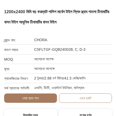
1200x2400 মিমি বড় ফরম্যাট পালিশ মার্বেল টাইল স্লিম স্ল্যাব পাতলা চীনামাটির
বাসন টাইল আধুনিক চীনামাটির বাসন টাইল
CHORA
ব্র্যান্ড নাম:
CSFLTGF-GQB24002B, C, D-3
মডেল নম্বর:
আলোচনা সাপেক্ষ
MOQ:
আলোচনা সাপেক্ষে
মূল্য:
2 টুকরা/2.88 বর্গ মিটার/41.3 কেজি/কার্টন
প্যাকেজিংয়ের বিবরণ:
এল/সি, টি/টি, ওয়েস্টার্ন ইউনিয়ন, মানিগ্রাম
অর্থ প্রদানের শর্তাবলী:
সেরা মূল্য পান
এখন চ্যাট
বিস্তারিত তথ্য
পণ্যের বর্ণনা