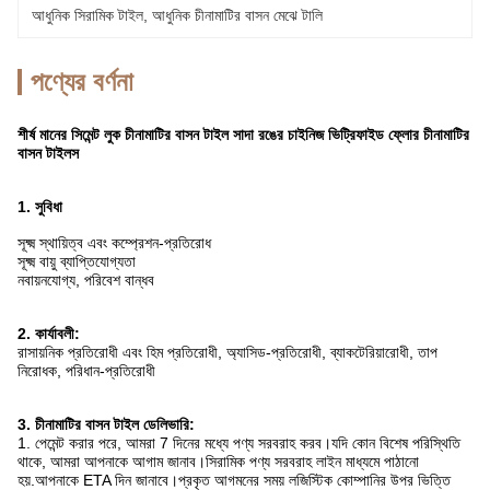
আধুনিক সিরামিক টাইল
, 
আধুনিক চীনামাটির বাসন মেঝে টালি
পণ্যের বর্ণনা
শীর্ষ মানের সিমেন্ট লুক চীনামাটির বাসন টাইল সাদা রঙের চাইনিজ ভিট্রিফাইড ফ্লোর চীনামাটির
বাসন টাইলস
1. সুবিধা
সূক্ষ্ম স্থায়িত্ব এবং কম্প্রেশন-প্রতিরোধ
সূক্ষ্ম বায়ু ব্যাপ্তিযোগ্যতা
নবায়নযোগ্য, পরিবেশ বান্ধব
2. কার্যাবলী:
রাসায়নিক প্রতিরোধী এবং হিম প্রতিরোধী, অ্যাসিড-প্রতিরোধী, ব্যাকটেরিয়ারোধী, তাপ
নিরোধক, পরিধান-প্রতিরোধী
3. চীনামাটির বাসন টাইল ডেলিভারি:
1. পেমেন্ট করার পরে, আমরা 7 দিনের মধ্যে পণ্য সরবরাহ করব।যদি কোন বিশেষ পরিস্থিতি
থাকে, আমরা আপনাকে আগাম জানাব।সিরামিক পণ্য সরবরাহ লাইন মাধ্যমে পাঠানো
হয়.আপনাকে ETA দিন জানাবে।প্রকৃত আগমনের সময় লজিস্টিক কোম্পানির উপর ভিত্তি