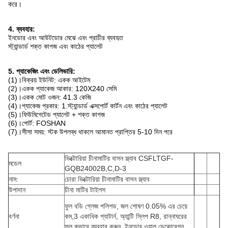
করে।
4. ব্যবহার:
ইনডোর এবং আউটডোর মেঝে এবং প্রাচীর ব্যবহৃত
স্ট্যান্ডার্ড শক্ত কাগজ এবং কাঠের প্যালেট
5. প্যাকেজিং এবং ডেলিভারি:
(1)।বিক্রয় ইউনিট: একক আইটেম
(2)।একক প্যাকেজ আকার: 120X240 সেমি
(3)।একক মোট ওজন: 41.3 কেজি
(4)।প্যাকেজ প্রকার: 1.স্ট্যান্ডার্ড এক্সপোর্ট কার্টন এবং কাঠের প্যালেট
(5)।ফিউমিগেটেড প্যালেট + শক্ত কাগজ
(6)।পোর্ট: FOSHAN
(7)।সীসা সময়: স্টক উপলব্ধ থাকলে আমানত প্রাপ্তির 5-10 দিন পরে
ভিক্টোরিয়া চীনামাটির বাসন স্ল্যাব CSFLTGF-
মডেল
GQB24002B,C,D-3
নাম:
চোরা ভিক্টোরিয়া চীনামাটির বাসন স্ল্যাব
উপাদান
চীনা মাটির টাইলস
ফুল বডি গ্লেজ পলিশড, জল শোষণ 0.05% এর চেয়ে
বর্ণনা
কম,3 একাধিক প্যাটার্ন, অ্যান্টি স্লিপ R8, রান্নাঘরের
ফুল কভারে ব্যবহার করুন, ইনডোর ওয়াল ডেকোরেশন