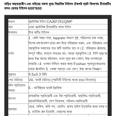
বাড়ির অভ্যন্তরীণ এবং বাইরের নকশা ধূসর সিরামিক টাইলস টেকসই ম্যাট ফিনশেড চীনামাটির
বাসন ফ্লোর টাইলস 600*600
মডেল
ব্রাউনিজ টাইল CAJ6F251QMP
নাম:
চোরা ব্রাউনিজ চীনামাটির বাসন টাইল
উপাদান
চীনা মাটির টাইলস
1. মোটা শুষ্ক শস্য, lappato সমতল পৃষ্ঠ, পরিচালনা করা সহজ,
বিশেষ রক্ষণাবেক্ষণ ছাড়া.জল দিয়ে পরিষ্কার করুন, এবং পরিষ্কার এবং
প্রাকৃতিক শুকানোর পরে মাটি স্লাইড হবে না।2. পরিষ্কার টেক্সচার,
বর্ণনা
সম্পূর্ণ শরীর, বাস্তব পাথরের মত, আরো প্রাকৃতিক।3. টালি ভ্রূণের
জন্য উচ্চ মানের কাঁচামাল, ডবল শূন্য জল শোষণ, উচ্চ তাপমাত্রা
ফায়ারিং।4. গুণমান নিশ্চিত করার জন্য Foshan প্রস্তুতকারকের
দ্বারা উত্পাদিত.5. সোজা প্রান্ত এবং কোণ, উচ্চ মানের নিয়ন্ত্রণ.
পুরুত্ব
9.5±0.3 মিমি
শেড বৈচিত্র
V4- যথেষ্ট বৈচিত্র (প্রতিটি টাইলের মধ্যে রঙের ভিন্নতা)
ঘর্ষণ প্রতিরোধ
6 - বাণিজ্যিক যথেষ্ট ট্রাফিক
ক্ষমতা
রাসায়নিক প্রতিরোধী এবং হিম প্রতিরোধী, অ্যাসিড-প্রতিরোধী,
ফাংশন
ব্যাকটেরিয়ারোধী, তাপ নিরোধক, পরিধান-প্রতিরোধী
মেঝে, অফিস, কফি শপ, হোটেল, ক্লাব হাউস ইত্যাদির জন্য বসার ঘ
ব্যবহার
র, ডাইনিং রুম ইত্যাদি, দেয়ালের জন্য