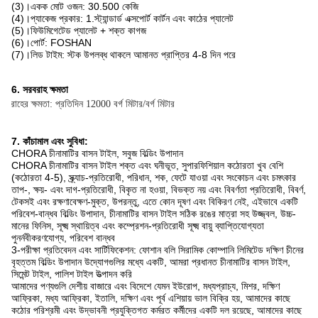
(3)।একক মোট ওজন: 30.500 কেজি
(4)।প্যাকেজ প্রকার: 1.স্ট্যান্ডার্ড এক্সপোর্ট কার্টন এবং কাঠের প্যালেট
(5)।ফিউমিগেটেড প্যালেট + শক্ত কাগজ
(6)।পোর্ট: FOSHAN
(7)।লিড টাইম: স্টক উপলব্ধ থাকলে আমানত প্রাপ্তির 4-8 দিন পরে
6. সরবরাহ ক্ষমতা
সরবরাহের ক্ষমতা: প্রতিদিন 12000 বর্গ মিটার/বর্গ মিটার
7. কাঁচামাল এবং সুবিধা:
CHORA চীনামাটির বাসন টাইল, সবুজ বিল্ডিং উপাদান
CHORA চীনামাটির বাসন টাইল শক্ত এবং ঘনীভূত, সুপারফিশিয়াল কঠোরতা খুব বেশি
(কঠোরতা 4-5), স্ক্র্যাচ-প্রতিরোধী, পরিধান, শক, ফেটে যাওয়া এবং সংকোচন এবং চমৎকার
তাপ-, ক্ষয়- এবং দাগ-প্রতিরোধী, বিকৃত না হওয়া, বিভক্ত নয় এবং বিবর্ণতা প্রতিরোধী, বিবর্ণ,
টেকসই এবং রক্ষণাবেক্ষণ-মুক্ত, উপরন্তু, এতে কোন দূষণ এবং বিকিরণ নেই, এইভাবে একটি
পরিবেশ-বান্ধব বিল্ডিং উপাদান, চীনামাটির বাসন টাইল সঠিক রঙের মাত্রা সহ উজ্জ্বল, উচ্চ-
মানের ফিনিস, সূক্ষ্ম স্থায়িত্ব এবং কম্প্রেশন-প্রতিরোধী সূক্ষ্ম বায়ু ব্যাপ্তিযোগ্যতা
পুনর্নবীকরণযোগ্য, পরিবেশ বান্ধব
3-পরীক্ষা প্রতিবেদন এবং সার্টিফিকেশন: ফোশান বলি সিরামিক কোম্পানি লিমিটেড দক্ষিণ চীনের
বৃহত্তম বিল্ডিং উপাদান উদ্যোগগুলির মধ্যে একটি, আমরা প্রধানত চীনামাটির বাসন টাইল,
সিমেন্ট টাইল, পালিশ টাইল উত্পাদন করি
আমাদের পণ্যগুলি দেশীয় বাজারে এবং বিদেশে যেমন ইউরোপ, মধ্যপ্রাচ্য, মিশর, দক্ষিণ
আফ্রিকা, মধ্য আফ্রিকা, ইতালি, দক্ষিণ এবং পূর্ব এশিয়ায় ভাল বিক্রি হয়, আমাদের কাছে
কঠোর পরিশ্রমী এবং উদ্ভাবনী প্রযুক্তিগত কর্মরত কর্মীদের একটি দল রয়েছে, আমাদের কাছে