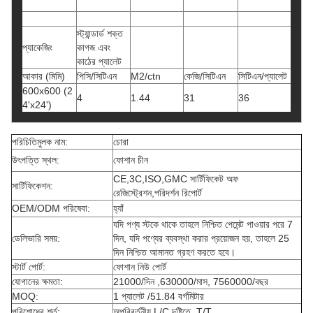
স্ট্যান্ডার্ড শক্ত
প্যাকেজিং
কাগজ এবং
কাঠের প্যালেট
আকার (মিমি)
পিসি/সিটিএন
M2/ctn
কেজি/সিটিএন
সিটিএন/প্যালেট
600x600 (2
4
1.44
31
36
4'x24')
পরিচিতিমুলক নাম:
চোরা
উৎপত্তি স্থল:
ফোশান চীন
CE,3C,ISO,GMC সার্টিফিকেট অফ
সার্টিফিকেশন:
রেজিস্ট্রেশন,পরিদর্শন রিপোর্ট
OEM/ODM পরিষেবা:
হ্যাঁ
যদি পণ্য স্টকে থাকে তাহলে নিশ্চিত পেমেন্ট পাওয়ার পরে 7
ডেলিভারি সময়:
দিন, যদি পণ্যের ব্যবস্থা করার প্রয়োজন হয়, তাহলে 25
দিন নিশ্চিত আমানত গ্রহণ করতে হবে।
স্টার্ট পোর্ট:
ফোশান নিউ পোর্ট
যোগানের ক্ষমতা:
21000/দিন ,630000/মাস, 7560000/বছর
MOQ:
1 প্যালেট /51.84 বর্গমিটার
পরিশোধের শর্ত:
অপরিবর্তনীয় L/C দৃষ্টিতে, T/T