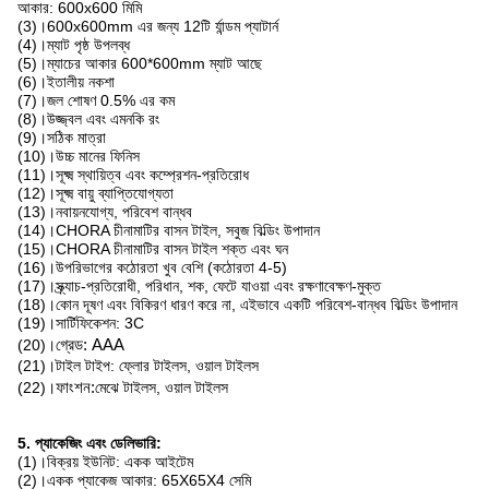
আকার: 600x600 মিমি
(3)।600x600mm এর জন্য 12টি র্যান্ডম প্যাটার্ন
(4)।ম্যাট পৃষ্ঠ উপলব্ধ
(5)।ম্যাচের আকার 600*600mm ম্যাট আছে
(6)।ইতালীয় নকশা
(7)।জল শোষণ 0.5% এর কম
(8)।উজ্জ্বল এবং এমনকি রং
(9)।সঠিক মাত্রা
(10)।উচ্চ মানের ফিনিস
(11)।সূক্ষ্ম স্থায়িত্ব এবং কম্প্রেশন-প্রতিরোধ
(12)।সূক্ষ্ম বায়ু ব্যাপ্তিযোগ্যতা
(13)।নবায়নযোগ্য, পরিবেশ বান্ধব
(14)।CHORA চীনামাটির বাসন টাইল, সবুজ বিল্ডিং উপাদান
(15)।CHORA চীনামাটির বাসন টাইল শক্ত এবং ঘন
(16)।উপরিভাগের কঠোরতা খুব বেশি (কঠোরতা 4-5)
(17)।স্ক্র্যাচ-প্রতিরোধী, পরিধান, শক, ফেটে যাওয়া এবং রক্ষণাবেক্ষণ-মুক্ত
(18)।কোন দূষণ এবং বিকিরণ ধারণ করে না, এইভাবে একটি পরিবেশ-বান্ধব বিল্ডিং উপাদান
(19)।সার্টিফিকেশন: 3C
(20)।
গ্রেড: AAA
(21)।টাইল টাইপ: ফ্লোর টাইলস, ওয়াল টাইলস
(22)।
ফাংশন:
মেঝে টাইলস, ওয়াল টাইলস
5. প্যাকেজিং এবং ডেলিভারি:
(1)।বিক্রয় ইউনিট: একক আইটেম
(2)।একক প্যাকেজ আকার: 65X65X4 সেমি