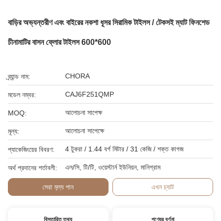
বাড়ির অভ্যন্তরীণ এবং বাইরের নকশা ধূসর সিরামিক টাইলস / টেকসই ম্যাট ফিনশেড
চীনামাটির বাসন ফ্লোর টাইলস 600*600
CHORA
ব্র্যান্ড নাম:
CAJ6F251QMP
মডেল নম্বর:
আলোচনা সাপেক্ষ
MOQ:
আলোচনা সাপেক্ষে
মূল্য:
4 টুকরা / 1.44 বর্গ মিটার / 31 কেজি / শক্ত কাগজ
প্যাকেজিংয়ের বিবরণ:
এল/সি, টি/টি, ওয়েস্টার্ন ইউনিয়ন, মানিগ্রাম
অর্থ প্রদানের শর্তাবলী:
সেরা মূল্য পান
এখন চ্যাট
বিস্তারিত তথ্য
পণ্যের বর্ণনা