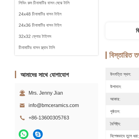
লিভিং রুম চীনামাটির বাসন মেঝে টালি
24x48 চীনামাটির বাসন টাইল
24x36 চীনামাটির বাসন টাইল
ব
32x32 ফ্লোর টাইলস
চীনামাটির বাসন স্ল্যাব টালি
বিস্তারিত ত
আমাদের সাথে যোগাযোগ
উৎপত্তি স্থল:
উপাদান:
Mrs. Jenny Jian
আকার:
info@bmceramics.com
পৃষ্ঠতল:
+86-13600305763
বৈশিষ্ট্য:
বিশেষভাবে তুলে ধরা: