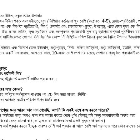
 টাইল, সবুজ বিল্ডিং উপাদান
টাইল শক্ত এবং ঘনীভূত, সুপারফিশিয়াল কঠোরতা খুব বেশি (কঠোরতা 4-5), স্ক্র্যাচ-প্রতিরোধী, প
 নয় এবং বিবর্ণতা প্রতিরোধী, বিবর্ণ, টেকসই এবং রক্ষণাবেক্ষণ-মুক্ত, উপরন্তু, এতে কোন দূষণ এবং
উচ্চ-মানের ফিনিস, সূক্ষ্ম স্থায়িত্ব এবং কম্প্রেশন-প্রতিরোধী সূক্ষ্ম বায়ু ব্যাপ্তিযোগ্যতা পুনর্নবীকরণ
ং সার্টিফিকেশন: ফোশান বলি সিরামিক কোম্পানি লিমিটেড দক্ষিণ চীনের বৃহত্তম বিল্ডিং উপাদান উদ্যো
 বাজারে এবং বিদেশে যেমন ইউরোপ, মধ্যপ্রাচ্য, মিশর, দক্ষিণ আফ্রিকা, মধ্য আফ্রিকা, ইতালি, দক্ষি
মীদের একটি দল রয়েছে, আমাদের কাছে 10-এরও বেশি পেশাদার রয়েছে পেশাদার প্রযুক্তি প্রয়োজনীয়তা স
্রশ্ন:
িং শর্তাবলী কি?
স্ট্যান্ডার্ড এক্সপোর্ট কার্টনে প্যাক করা।
বের সময় কেমন?
অগ্রিম অর্থপ্রদান পাওয়ার পর 20 দিন সময় লাগবে।নির্দিষ্ট
বং আপনার অর্ডার পরিমাণ উপর নির্ভর করে
 পণ্যের জন্য আরও ভাল দাম পেয়েছি, আপনি কি একই দামে কাজ করতে পারেন?
 অর্ডারের জন্য আরও ভাল দাম অফার করতে পেরে খুশি।কিন্তু যদি অন্য সরবরাহকারী অফার করে
ষেবা যেমন আমরা করি, তাহলে তারা আমাদের মতো একই মূল্য চার্জ করবে।
ম অর্থ প্রদান করতে ইচ্ছুক তারপর বেশি অর্থ প্রদান বা আগে বেশি অর্থ প্রদানের পরে কোন ঝামেলা ন