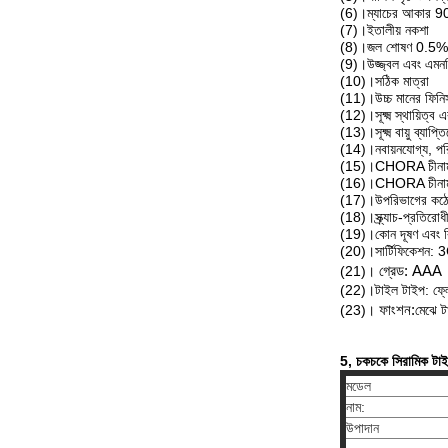
(6)।ম্যাচের আকার 
(7)।ইতালীয় নকশা
(8)।জল শোষণ 0.5%
(9)।উজ্জ্বল এবং এমন
(10)।সঠিক মাত্রা
(11)।উচ্চ মানের ফিনি
(12)।সূক্ষ্ম স্থায়িত্ব
(13)।সূক্ষ্ম বায়ু ব্যাপ্
(14)।নবায়নযোগ্য, পর
(15)।CHORA চীনামাটি
(16)।CHORA চীনামাট
(17)।উপরিভাগের কঠো
(18)।স্ক্র্যাচ-প্রতিরোধ
(19)।কোন দূষণ এবং বি
(20)।সার্টিফিকেশন: 
(21)।
গ্রেড: AAA
(22)।টাইল টাইপ: ফ্ল
(23)।
ফাংশন:
মেঝে ট
5, চকচকে সিরামিক টাই
মডেল
নাম:
উপাদান