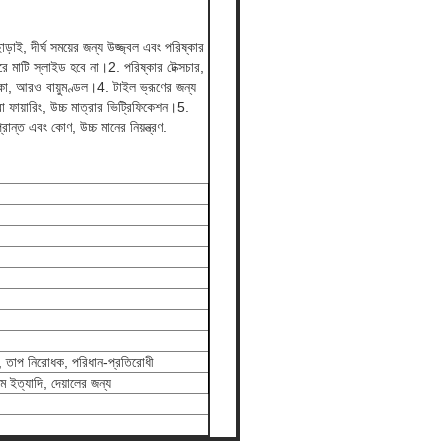
ড়াই, দীর্ঘ সময়ের জন্য উজ্জ্বল এবং পরিষ্কার
ে মাটি স্লাইড হবে না।2. পরিষ্কার টেক্সচার,
াকা, আরও বায়ুমণ্ডল।4. টাইল ভ্রূণের জন্য
া ফায়ারিং, উচ্চ মাত্রার ভিট্রিফিকেশন।5.
ন্ত এবং কোণ, উচ্চ মানের নিয়ন্ত্রণ.
ধী, তাপ নিরোধক, পরিধান-প্রতিরোধী
 ইত্যাদি, দেয়ালের জন্য