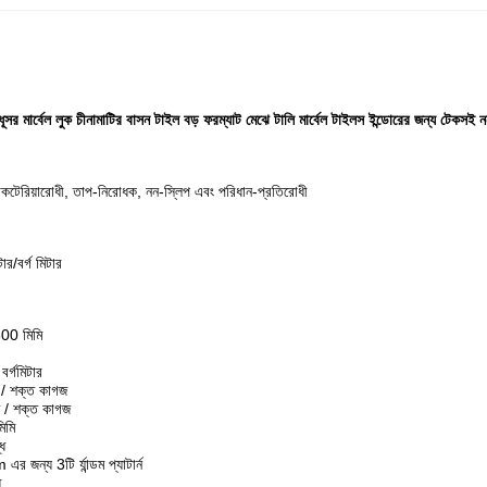
 মার্বেল লুক চীনামাটির বাসন টাইল বড় ফরম্যাট মেঝে টালি মার্বেল টাইলস ইন্ডোরের জন্য টেকসই 
যাকটেরিয়ারোধী, তাপ-নিরোধক, নন-স্লিপ এবং পরিধান-প্রতিরোধী
ার/বর্গ মিটার
00 মিমি
র্গমিটার
/ শক্ত কাগজ
 / শক্ত কাগজ
িমি
ধ
্য 3টি র্যান্ডম প্যাটার্ন
ধ