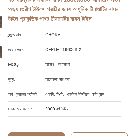
অভ্যন্তরীণ টাইলস প্রাচীর জন্য আধুনিক চীনামাটির বাসন
টাইল প্রাকৃতিক পাথর চীনামাটির বাসন টাইল
ব্র্যান্ড নাম:
CHORA
মডেল নম্বর:
CFPLMT18606B-2
MOQ:
আলাপ - আলোচনা
মূল্য:
আলোচনা সাপেক্ষে
অর্থ প্রদানের শর্তাবলী:
এল/সি, টি/টি, ওয়েস্টার্ন ইউনিয়ন, মানিগ্রাম
সরবরাহের ক্ষমতা:
3000 বর্গ মিটার