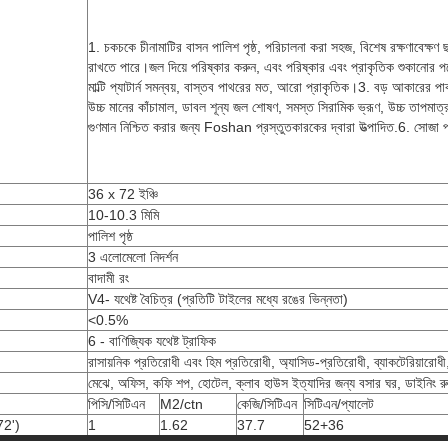
1. চকচকে চীনামাটির বাসন পালিশ পৃষ্ঠ, পরিচালনা করা সহজ, বিশেষ রক্ষণাবেক্ষণ ছা
রাখতে পারে।জল দিয়ে পরিষ্কার করুন, এবং পরিষ্কার এবং প্রাকৃতিক শুকানোর পর
মাল্টি প্যাটার্ন সমন্বয়, বাস্তব পাথরের মত, আরো প্রাকৃতিক।3. বড় আকারের প
উচ্চ মানের কাঁচামাল, ডাবল শূন্য জল শোষণ, সমস্ত সিরামিক ভ্রূণ, উচ্চ তাপমাত্র
গুণমান নিশ্চিত করার জন্য Foshan প্রস্তুতকারকের দ্বারা উত্পাদিত.6. সোজা প্রা
36 x 72 ইঞ্চি
10-10.3 মিমি
পালিশ পৃষ্ঠ
3 এলোমেলো নিদর্শন
বাদামী রং
V4- যথেষ্ট বৈচিত্র (প্রতিটি টাইলের মধ্যে রঙের ভিন্নতা)
<0.5%
6 - বাণিজ্যিক যথেষ্ট ট্রাফিক
রাসায়নিক প্রতিরোধী এবং হিম প্রতিরোধী, অ্যাসিড-প্রতিরোধী, ব্যাকটেরিয়ারো
মেঝে, অফিস, কফি শপ, হোটেল, ক্লাব হাউস ইত্যাদির জন্য বসার ঘর, ডাইনিং রুম
পিসি/সিটিএন
M2/ctn
কেজি/সিটিএন
সিটিএন/প্যালেট
2')
1
1.62
37.7
52+36