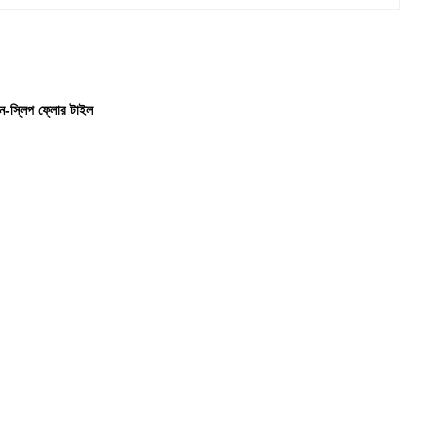
নন-স্লিপ ফ্লোর টাইল