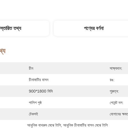
িস্তারিত তথ্য
পণ্যের বর্ণনা
থ্য
চীন
সাক্ষ্যদান:
চীনামাটির বাসন
রঙ:
900*1800 মিমি
পুরুত্ব:
পালিশ পৃষ্ঠ
পেমেন্ট দল:
টেকসই
যোগানের ক্ষমত
আধুনিক বাথরুম মেঝে টালি
, 
আধুনিক চীনামাটির বাসন মেঝে টালি