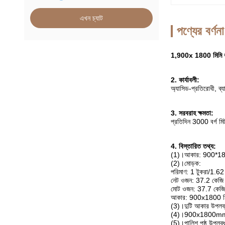
এখন চ্যাট
পণ্যের বর্ণনা
1,900x 1800 মিমি ধূসর
2. কার্যাবলী:
অ্যাসিড-প্রতিরোধী, ব্
3. সরবরাহ ক্ষমতা:
প্রতিদিন 3000 বর্গ মিট
4. বিস্তারিত তথ্য:
(1)।আকার: 900*18
(2)।মোড়ক:
পরিমাণ: 1 টুকরা/1.62 ব
নেট ওজন: 37.2 কেজি 
মোট ওজন: 37.7 কেজি
আকার: 900x1800 ম
(3)।দুটি আকার উপলব্
(4)।900x1800mm এর জন
(5)।পালিশ পৃষ্ঠ উপলব্