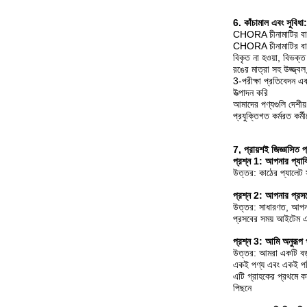
6. কাঁচামাল এবং সুবিধা:
CHORA চীনামাটির বাসন
CHORA চীনামাটির বাসন 
বিকৃত না হওয়া, বিভক্ত
রঙের মাত্রা সহ উজ্জ্বল, 
3-পরীক্ষা প্রতিবেদন এব
উত্পাদন করি
আমাদের পণ্যগুলি দেশীয়
প্রযুক্তিগত কর্মরত কর্
7, প্রায়শই জিজ্ঞাসিত প
প্রশ্ন 1: আপনার প্যাক
উত্তর: কাঠের প্যালেট সহ 
প্রশ্ন 2: আপনার প্রস
উত্তর: সাধারণত, আপনার 
প্রসবের সময় আইটেম এ
প্রশ্ন 3: আমি অনুরূপ
উত্তর: আমরা একটি বড়
একই পণ্য এবং একই পরি
এটি গ্রাহকের প্রথমে ক
পিছনে