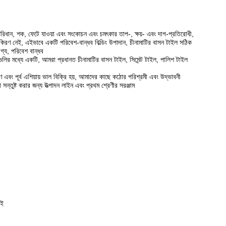
রিধান, শক, ফেটে যাওয়া এবং সংকোচন এবং চমৎকার তাপ-, ক্ষয়- এবং দাগ-প্রতিরোধী,
 বিকিরণ নেই, এইভাবে একটি পরিবেশ-বান্ধব বিল্ডিং উপাদান, চীনামাটির বাসন টাইল সঠিক
যোগ্য, পরিবেশ বান্ধব
গগুলির মধ্যে একটি, আমরা প্রধানত চীনামাটির বাসন টাইল, সিমেন্ট টাইল, পালিশ টাইল
ণ এবং পূর্ব এশিয়ায় ভাল বিক্রি হয়, আমাদের কাছে কঠোর পরিশ্রমী এবং উদ্ভাবনী
ন্তুষ্ট করার জন্য উত্পাদন লাইন এবং প্রথম শ্রেণীর সরঞ্জাম
েই