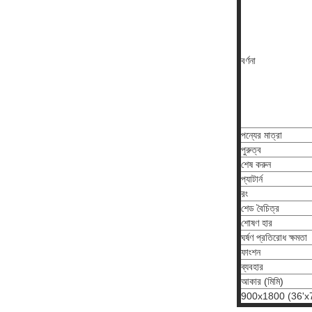
বর্ণনা
পন্যের মাত্রা
পুরুত্ব
শেষ করুন
প্যাটার্ন
রং
শেড বৈচিত্র
শোষণ হার
ঘর্ষণ প্রতিরোধ ক্ষমতা
ফাংশন
ব্যবহার
আকার (মিমি)
900x1800 (36'x7