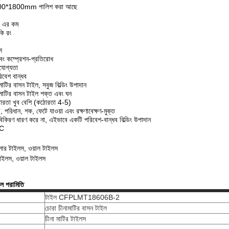
900*1800mm পালিশ করা আছে
 এর কম
কি রং
স
 এবং কম্প্রেশন-প্রতিরোধ
তিযোগ্যতা
িবেশ বান্ধব
র বাসন টাইল, সবুজ বিল্ডিং উপাদান
ির বাসন টাইল শক্ত এবং ঘন
রতা খুব বেশি (কঠোরতা 4-5)
ী, পরিধান, শক, ফেটে যাওয়া এবং রক্ষণাবেক্ষণ-মুক্ত
কিরণ ধারণ করে না, এইভাবে একটি পরিবেশ-বান্ধব বিল্ডিং উপাদান
3C
োর টাইলস, ওয়াল টাইলস
াইলস, ওয়াল টাইলস
ল পরামিতি
টাইল CFPLMT18606B-2
চোরা চীনামাটির বাসন টাইল
চীনা মাটির টাইলস