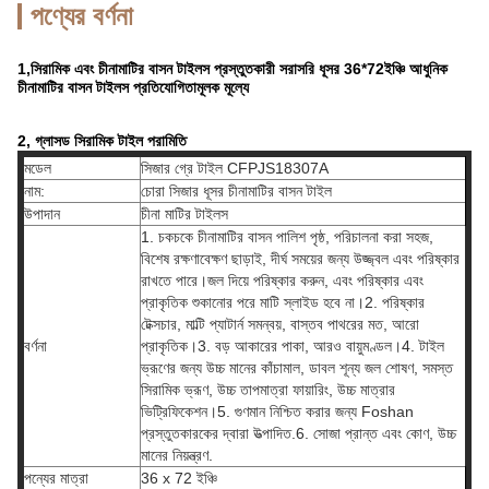
পণ্যের বর্ণনা
1,সিরামিক এবং চীনামাটির বাসন টাইলস প্রস্তুতকারী সরাসরি ধূসর 36*72ইঞ্চি আধুনিক
চীনামাটির বাসন টাইলস প্রতিযোগিতামূলক মূল্যে
2, গ্লাসড সিরামিক টাইল পরামিতি
মডেল
সিজার গ্রে টাইল CFPJS18307A
নাম:
চোরা সিজার ধূসর চীনামাটির বাসন টাইল
উপাদান
চীনা মাটির টাইলস
1. চকচকে চীনামাটির বাসন পালিশ পৃষ্ঠ, পরিচালনা করা সহজ,
বিশেষ রক্ষণাবেক্ষণ ছাড়াই, দীর্ঘ সময়ের জন্য উজ্জ্বল এবং পরিষ্কার
রাখতে পারে।জল দিয়ে পরিষ্কার করুন, এবং পরিষ্কার এবং
প্রাকৃতিক শুকানোর পরে মাটি স্লাইড হবে না।2. পরিষ্কার
টেক্সচার, মাল্টি প্যাটার্ন সমন্বয়, বাস্তব পাথরের মত, আরো
বর্ণনা
প্রাকৃতিক।3. বড় আকারের পাকা, আরও বায়ুমণ্ডল।4. টাইল
ভ্রূণের জন্য উচ্চ মানের কাঁচামাল, ডাবল শূন্য জল শোষণ, সমস্ত
সিরামিক ভ্রূণ, উচ্চ তাপমাত্রা ফায়ারিং, উচ্চ মাত্রার
ভিট্রিফিকেশন।5. গুণমান নিশ্চিত করার জন্য Foshan
প্রস্তুতকারকের দ্বারা উত্পাদিত.6. সোজা প্রান্ত এবং কোণ, উচ্চ
মানের নিয়ন্ত্রণ.
পন্যের মাত্রা
36 x 72 ইঞ্চি