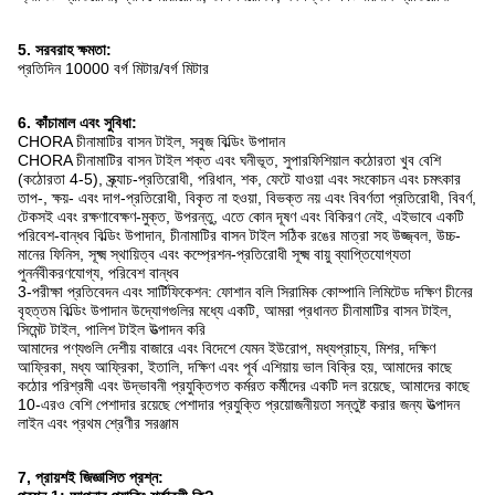
5. সরবরাহ ক্ষমতা:
প্রতিদিন 10000 বর্গ মিটার/বর্গ মিটার
6. কাঁচামাল এবং সুবিধা:
CHORA চীনামাটির বাসন টাইল, সবুজ বিল্ডিং উপাদান
CHORA চীনামাটির বাসন টাইল শক্ত এবং ঘনীভূত, সুপারফিশিয়াল কঠোরতা খুব বেশি
(কঠোরতা 4-5), স্ক্র্যাচ-প্রতিরোধী, পরিধান, শক, ফেটে যাওয়া এবং সংকোচন এবং চমৎকার
তাপ-, ক্ষয়- এবং দাগ-প্রতিরোধী, বিকৃত না হওয়া, বিভক্ত নয় এবং বিবর্ণতা প্রতিরোধী, বিবর্ণ,
টেকসই এবং রক্ষণাবেক্ষণ-মুক্ত, উপরন্তু, এতে কোন দূষণ এবং বিকিরণ নেই, এইভাবে একটি
পরিবেশ-বান্ধব বিল্ডিং উপাদান, চীনামাটির বাসন টাইল সঠিক রঙের মাত্রা সহ উজ্জ্বল, উচ্চ-
মানের ফিনিস, সূক্ষ্ম স্থায়িত্ব এবং কম্প্রেশন-প্রতিরোধী সূক্ষ্ম বায়ু ব্যাপ্তিযোগ্যতা
পুনর্নবীকরণযোগ্য, পরিবেশ বান্ধব
3-পরীক্ষা প্রতিবেদন এবং সার্টিফিকেশন: ফোশান বলি সিরামিক কোম্পানি লিমিটেড দক্ষিণ চীনের
বৃহত্তম বিল্ডিং উপাদান উদ্যোগগুলির মধ্যে একটি, আমরা প্রধানত চীনামাটির বাসন টাইল,
সিমেন্ট টাইল, পালিশ টাইল উত্পাদন করি
আমাদের পণ্যগুলি দেশীয় বাজারে এবং বিদেশে যেমন ইউরোপ, মধ্যপ্রাচ্য, মিশর, দক্ষিণ
আফ্রিকা, মধ্য আফ্রিকা, ইতালি, দক্ষিণ এবং পূর্ব এশিয়ায় ভাল বিক্রি হয়, আমাদের কাছে
কঠোর পরিশ্রমী এবং উদ্ভাবনী প্রযুক্তিগত কর্মরত কর্মীদের একটি দল রয়েছে, আমাদের কাছে
10-এরও বেশি পেশাদার রয়েছে পেশাদার প্রযুক্তি প্রয়োজনীয়তা সন্তুষ্ট করার জন্য উত্পাদন
লাইন এবং প্রথম শ্রেণীর সরঞ্জাম
7, প্রায়শই জিজ্ঞাসিত প্রশ্ন: