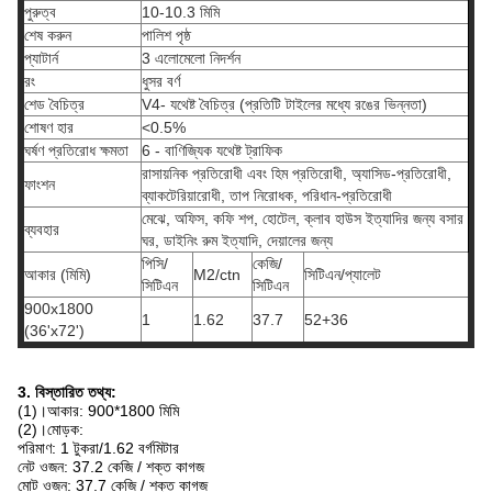
পুরুত্ব
10-10.3 মিমি
শেষ করুন
পালিশ পৃষ্ঠ
প্যাটার্ন
3 এলোমেলো নিদর্শন
রং
ধুসর বর্ণ
শেড বৈচিত্র
V4- যথেষ্ট বৈচিত্র (প্রতিটি টাইলের মধ্যে রঙের ভিন্নতা)
শোষণ হার
<0.5%
ঘর্ষণ প্রতিরোধ ক্ষমতা
6 - বাণিজ্যিক যথেষ্ট ট্রাফিক
রাসায়নিক প্রতিরোধী এবং হিম প্রতিরোধী, অ্যাসিড-প্রতিরোধী,
ফাংশন
ব্যাকটেরিয়ারোধী, তাপ নিরোধক, পরিধান-প্রতিরোধী
মেঝে, অফিস, কফি শপ, হোটেল, ক্লাব হাউস ইত্যাদির জন্য বসার
ব্যবহার
ঘর, ডাইনিং রুম ইত্যাদি, দেয়ালের জন্য
পিসি/
কেজি/
আকার (মিমি)
M2/ctn
সিটিএন/প্যালেট
সিটিএন
সিটিএন
900x1800
1
1.62
37.7
52+36
(36'x72')
3. বিস্তারিত তথ্য:
(1)।আকার: 900*1800 মিমি
(2)।মোড়ক:
পরিমাণ: 1 টুকরা/1.62 বর্গমিটার
নেট ওজন: 37.2 কেজি / শক্ত কাগজ
মোট ওজন: 37.7 কেজি / শক্ত কাগজ