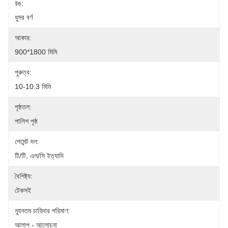
রঙ:
ধুসর বর্ণ
আকার:
900*1800 মিমি
পুরুত্ব:
10-10.3 মিমি
পৃষ্ঠতল:
পালিশ পৃষ্ঠ
পেমেন্ট দল:
টি/টি, এল/সি ইত্যাদি
বৈশিষ্ট্য:
টেকসই
ন্যূনতম চাহিদার পরিমাণ:
আলাপ - আলোচনা