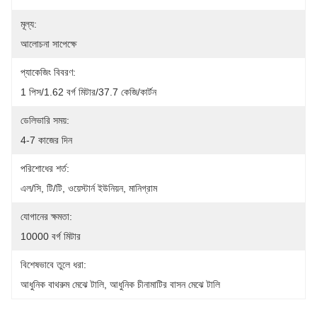
মূল্য:
আলোচনা সাপেক্ষে
প্যাকেজিং বিবরণ:
1 পিস/1.62 বর্গ মিটার/37.7 কেজি/কার্টন
ডেলিভারি সময়:
4-7 কাজের দিন
পরিশোধের শর্ত:
এল/সি, টি/টি, ওয়েস্টার্ন ইউনিয়ন, মানিগ্রাম
যোগানের ক্ষমতা:
10000 বর্গ মিটার
বিশেষভাবে তুলে ধরা:
আধুনিক বাথরুম মেঝে টালি
, 
আধুনিক চীনামাটির বাসন মেঝে টালি