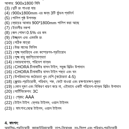
আকার: 900x1800 মিমি
(3)।দুটি রং পাওয়া যায়
(4)।900x1800mm এর জন্য 3টি র্যান্ডম প্যাটার্ন
(5)।পালিশ পৃষ্ঠ উপলব্ধ
(6)।ম্যাচের আকার 900*1800mm পালিশ করা আছে
(7)।ইতালীয় নকশা
(8)।জল শোষণ 0.5% এর কম
(9)।উজ্জ্বল এবং এমনকি রং
(10)।সঠিক মাত্রা
(11)।উচ্চ মানের ফিনিস
(12)।সূক্ষ্ম স্থায়িত্ব এবং কম্প্রেশন-প্রতিরোধ
(13)।সূক্ষ্ম বায়ু ব্যাপ্তিযোগ্যতা
(14)।নবায়নযোগ্য, পরিবেশ বান্ধব
(15)।CHORA চীনামাটির বাসন টাইল, সবুজ বিল্ডিং উপাদান
(16)।CHORA চীনামাটির বাসন টাইল শক্ত এবং ঘন
(17)।উপরিভাগের কঠোরতা খুব বেশি (কঠোরতা 4-5)
(18)।স্ক্র্যাচ-প্রতিরোধী, পরিধান, শক, ফেটে যাওয়া এবং রক্ষণাবেক্ষণ-মুক্ত
(19)।কোন দূষণ এবং বিকিরণ ধারণ করে না, এইভাবে একটি পরিবেশ-বান্ধব বিল্ডিং উপাদান
(20)।সার্টিফিকেশন: 3C
(21)।
গ্রেড: AAA
(22)।টাইল টাইপ: ফ্লোর টাইলস, ওয়াল টাইলস
(23)।
ফাংশন:
মেঝে টাইলস, ওয়াল টাইলস
4. ফাংশন:
অ্যাসিড-প্রতিরোধী, ব্যাকটেরিয়ারোধী, তাপ-নিরোধক, নন-স্লিপ এবং পরিধান-প্রতিরোধী