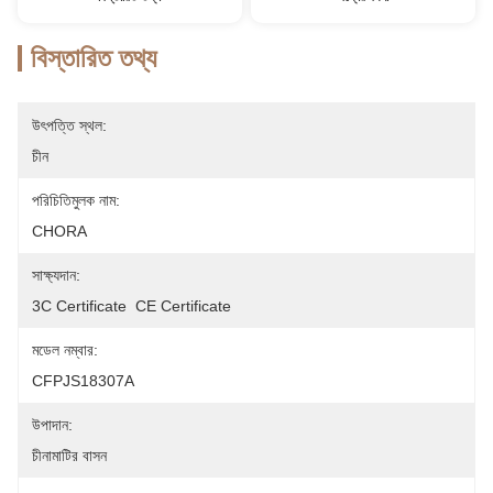
বিস্তারিত তথ্য
উৎপত্তি স্থল:
চীন
পরিচিতিমুলক নাম:
CHORA
সাক্ষ্যদান:
3C Certificate  CE Certificate
মডেল নম্বার:
CFPJS18307A
উপাদান:
চীনামাটির বাসন