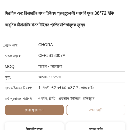
সিরামিক এবং চীনামাটির বাসন টাইলস প্রস্তুতকারী সরাসরি ধূসর 36*72 ইঞ্চি
আধুনিক চীনামাটির বাসন টাইলস প্রতিযোগিতামূলক মূল্যে
CHORA
ব্র্যান্ড নাম:
CFPJS18307A
মডেল নম্বর:
আলাপ - আলোচনা
MOQ:
আলোচনা সাপেক্ষে
মূল্য:
1 পিস/1.62 বর্গ মিটার/37.7 কেজি/কার্টন
প্যাকেজিংয়ের বিবরণ:
এল/সি, টি/টি, ওয়েস্টার্ন ইউনিয়ন, মানিগ্রাম
অর্থ প্রদানের শর্তাবলী:
সেরা মূল্য পান
এখন চ্যাট
বিস্তারিত তথ্য
পণ্যের বর্ণনা