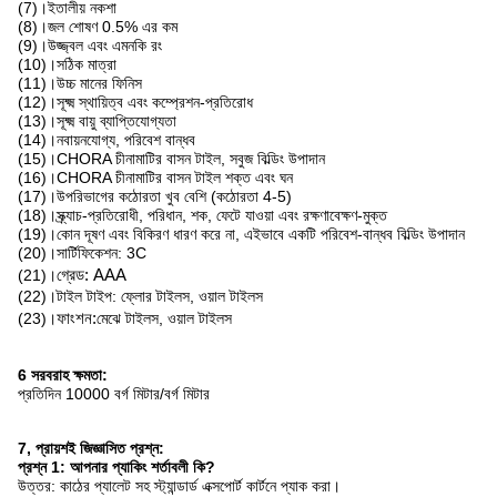
(7)।ইতালীয় নকশা
(8)।জল শোষণ 0.5% এর কম
(9)।উজ্জ্বল এবং এমনকি রং
(10)।সঠিক মাত্রা
(11)।উচ্চ মানের ফিনিস
(12)।সূক্ষ্ম স্থায়িত্ব এবং কম্প্রেশন-প্রতিরোধ
(13)।সূক্ষ্ম বায়ু ব্যাপ্তিযোগ্যতা
(14)।নবায়নযোগ্য, পরিবেশ বান্ধব
(15)।CHORA চীনামাটির বাসন টাইল, সবুজ বিল্ডিং উপাদান
(16)।CHORA চীনামাটির বাসন টাইল শক্ত এবং ঘন
(17)।উপরিভাগের কঠোরতা খুব বেশি (কঠোরতা 4-5)
(18)।স্ক্র্যাচ-প্রতিরোধী, পরিধান, শক, ফেটে যাওয়া এবং রক্ষণাবেক্ষণ-মুক্ত
(19)।কোন দূষণ এবং বিকিরণ ধারণ করে না, এইভাবে একটি পরিবেশ-বান্ধব বিল্ডিং উপাদান
(20)।সার্টিফিকেশন: 3C
(21)।
গ্রেড: AAA
(22)।টাইল টাইপ: ফ্লোর টাইলস, ওয়াল টাইলস
(23)।
ফাংশন:
মেঝে টাইলস, ওয়াল টাইলস
6 সরবরাহ ক্ষমতা:
প্রতিদিন 10000 বর্গ মিটার/বর্গ মিটার
7, প্রায়শই জিজ্ঞাসিত প্রশ্ন:
প্রশ্ন 1: আপনার প্যাকিং শর্তাবলী কি?
উত্তর: কাঠের প্যালেট সহ স্ট্যান্ডার্ড এক্সপোর্ট কার্টনে প্যাক করা।