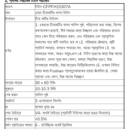
3, গ্লাসড সিরামিক টাইল পরামিতি
মডেল
টাইল CFPFH15307A
নাম:
চোরা চীনামাটির বাসন টাইল
উপাদান
চীনা মাটির টাইলস
1. চকচকে চীনামাটির বাসন পালিশ পৃষ্ঠ, পরিচালনা করা সহজ, বিশেষ
রক্ষণাবেক্ষণ ছাড়াই, দীর্ঘ সময়ের জন্য উজ্জ্বল এবং পরিষ্কার রাখতে
পারে।জল দিয়ে পরিষ্কার করুন, এবং পরিষ্কার এবং প্রাকৃতিক
শুকানোর পরে মাটি স্লাইড হবে না।2. পরিষ্কার টেক্সচার, মাল্টি
প্যাটার্ন সমন্বয়, বাস্তব পাথরের মত, আরো প্রাকৃতিক।3. বড়
বর্ণনা
আকারের পাকা, আরও বায়ুমণ্ডল।4. টাইল ভ্রূণের জন্য উচ্চ মানের
কাঁচামাল, ডাবল শূন্য জল শোষণ, সমস্ত সিরামিক ভ্রূণ, উচ্চ
তাপমাত্রা ফায়ারিং, উচ্চ মাত্রার ভিট্রিফিকেশন।5. গুণমান নিশ্চিত
করার জন্য Foshan প্রস্তুতকারকের দ্বারা উত্পাদিত.6. সোজা
প্রান্ত এবং কোণ, উচ্চ মানের নিয়ন্ত্রণ.
পন্যের মাত্রা
30 x 60 ইঞ্চি
পুরুত্ব
10-10.3 মিমি
শেষ করুন
পালিশ পৃষ্ঠ
প্যাটার্ন
3 এলোমেলো নিদর্শন
রং
হালকা ধূসর রঙ
শেড বৈচিত্র
V4- যথেষ্ট বৈচিত্র (প্রতিটি টাইলের মধ্যে রঙের ভিন্নতা)
শোষণ হার
<0.5%
ঘর্ষণ প্রতিরোধ ক্ষমতা
6 - বাণিজ্যিক যথেষ্ট ট্রাফিক