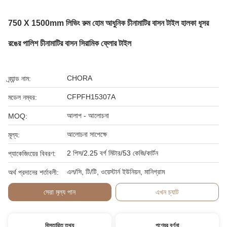
750 X 1500mm লিভিং রুম হোম আধুনিক চীনামাটির বাসন টাইল হালকা ধূসর
রঙের পালিশ চীনামাটির বাসন সিরামিক ফ্লোর টাইল
CHORA
ব্র্যান্ড নাম:
CFPFH15307A
মডেল নম্বর:
আলাপ - আলোচনা
MOQ:
আলোচনা সাপেক্ষে
মূল্য:
2 পিস/2.25 বর্গ মিটার/53 কেজি/কার্টন
প্যাকেজিংয়ের বিবরণ:
এল/সি, টি/টি, ওয়েস্টার্ন ইউনিয়ন, মানিগ্রাম
অর্থ প্রদানের শর্তাবলী:
সেরা মূল্য পান
এখন চ্যাট
বিস্তারিত তথ্য
পণ্যের বর্ণনা