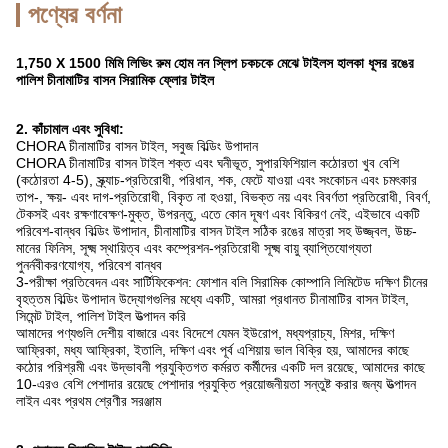
পণ্যের বর্ণনা
1,750 X 1500 মিমি লিভিং রুম হোম নন স্লিপ চকচকে মেঝে টাইলস হালকা ধূসর রঙের
পালিশ চীনামাটির বাসন সিরামিক ফ্লোর টাইল
2. কাঁচামাল এবং সুবিধা:
CHORA চীনামাটির বাসন টাইল, সবুজ বিল্ডিং উপাদান
CHORA চীনামাটির বাসন টাইল শক্ত এবং ঘনীভূত, সুপারফিশিয়াল কঠোরতা খুব বেশি
(কঠোরতা 4-5), স্ক্র্যাচ-প্রতিরোধী, পরিধান, শক, ফেটে যাওয়া এবং সংকোচন এবং চমৎকার
তাপ-, ক্ষয়- এবং দাগ-প্রতিরোধী, বিকৃত না হওয়া, বিভক্ত নয় এবং বিবর্ণতা প্রতিরোধী, বিবর্ণ,
টেকসই এবং রক্ষণাবেক্ষণ-মুক্ত, উপরন্তু, এতে কোন দূষণ এবং বিকিরণ নেই, এইভাবে একটি
পরিবেশ-বান্ধব বিল্ডিং উপাদান, চীনামাটির বাসন টাইল সঠিক রঙের মাত্রা সহ উজ্জ্বল, উচ্চ-
মানের ফিনিস, সূক্ষ্ম স্থায়িত্ব এবং কম্প্রেশন-প্রতিরোধী সূক্ষ্ম বায়ু ব্যাপ্তিযোগ্যতা
পুনর্নবীকরণযোগ্য, পরিবেশ বান্ধব
3-পরীক্ষা প্রতিবেদন এবং সার্টিফিকেশন: ফোশান বলি সিরামিক কোম্পানি লিমিটেড দক্ষিণ চীনের
বৃহত্তম বিল্ডিং উপাদান উদ্যোগগুলির মধ্যে একটি, আমরা প্রধানত চীনামাটির বাসন টাইল,
সিমেন্ট টাইল, পালিশ টাইল উত্পাদন করি
আমাদের পণ্যগুলি দেশীয় বাজারে এবং বিদেশে যেমন ইউরোপ, মধ্যপ্রাচ্য, মিশর, দক্ষিণ
আফ্রিকা, মধ্য আফ্রিকা, ইতালি, দক্ষিণ এবং পূর্ব এশিয়ায় ভাল বিক্রি হয়, আমাদের কাছে
কঠোর পরিশ্রমী এবং উদ্ভাবনী প্রযুক্তিগত কর্মরত কর্মীদের একটি দল রয়েছে, আমাদের কাছে
10-এরও বেশি পেশাদার রয়েছে পেশাদার প্রযুক্তি প্রয়োজনীয়তা সন্তুষ্ট করার জন্য উত্পাদন
লাইন এবং প্রথম শ্রেণীর সরঞ্জাম