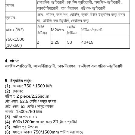
রাসায়নিক প্রতিরোধী এবং হিম প্রতিরোধী, অ্যাসিড-প্রতিরোধী,
ফাংশন
ব্যাকটেরিয়ারোধী, তাপ নিরোধক, পরিধান-প্রতিরোধী
মেঝে, অফিস, কফি শপ, হোটেল, ক্লাব হাউস ইত্যাদির জন্য বসার
ব্যবহার
ঘর, ডাইনিং রুম ইত্যাদি, দেয়ালের জন্য
পিসি/
কেজি/
আকার (মিমি)
M2/ctn
সিটিএন/প্যালেট
সিটিএন
সিটিএন
750x1500
2
2.25
53
40+15
(30'x60')
4. ফাংশন:
অ্যাসিড-প্রতিরোধী, ব্যাকটেরিয়ারোধী, তাপ-নিরোধক, নন-স্লিপ এবং পরিধান-প্রতিরোধী
5. বিস্তারিত তথ্য:
(1)।আকার: 750 * 1500 মিমি
(2)।মোড়ক:
পরিমাণ: 2 piece/2.25sq.m
নেট ওজন: 52.5 কেজি / শক্ত কাগজ
মোট ওজন: 53 কেজি / শক্ত কাগজ
আকার: 1500x750 মিমি
(3)।দুটি রং পাওয়া যায়
(4)।600x1200mm এর জন্য 3টি র্যান্ডম প্যাটার্ন
(5)।পালিশ পৃষ্ঠ উপলব্ধ
(6)।ম্যাচের আকার 750*1500mm পালিশ করা আছে