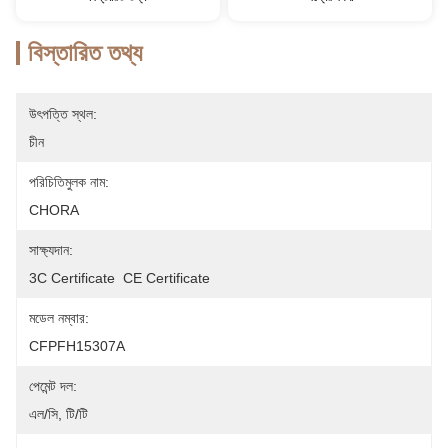
বিস্তারিত তথ্য
উৎপত্তি স্থল:
চীন
পরিচিতিমুলক নাম:
CHORA
সাক্ষ্যদান:
3C Certificate  CE Certificate
মডেল নম্বার:
CFPFH15307A
পেমেন্ট দল:
এল/সি, টি/টি