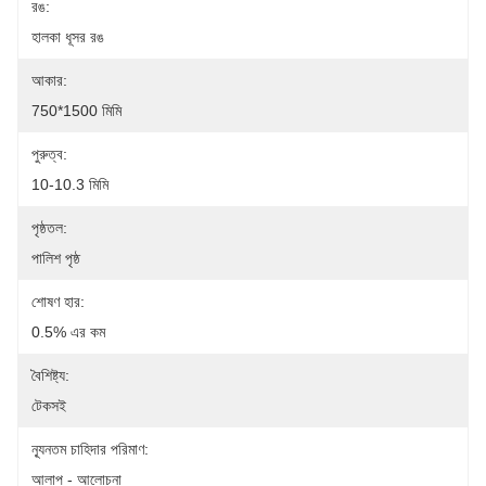
রঙ:
হালকা ধূসর রঙ
আকার:
750*1500 মিমি
পুরুত্ব:
10-10.3 মিমি
পৃষ্ঠতল:
পালিশ পৃষ্ঠ
শোষণ হার:
0.5% এর কম
বৈশিষ্ট্য:
টেকসই
ন্যূনতম চাহিদার পরিমাণ:
আলাপ - আলোচনা