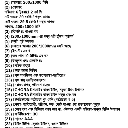
(1)।আকার: 200x1000 মিমি
(2)।মোড়ক:
পরিমাণ: 6 টুকরা/1.2 বর্গ মি
নেট ওজন: 29 কেজি / শক্ত কাগজ
মোট ওজন: 29.5 কেজি / শক্ত কাগজ
আকার: 200x1000 মিমি
(3)।তিনটি রং পাওয়া যায়
(4)।200x1000mm এর জন্য 4টি র্যান্ডম প্যাটার্ন
(5)।ম্যাট পৃষ্ঠ উপলব্ধ
(6)।ম্যাচের আকার 200*1000mm ম্যাট আছে
(7)।ইতালীয় নকশা
(8)।জল শোষণ 0.05% এর কম
(9)।উজ্জ্বল এবং এমনকি রং
(10)।সঠিক মাত্রা
(11)।উচ্চ মানের ফিনিস
(12)।সূক্ষ্ম স্থায়িত্ব এবং কম্প্রেশন-প্রতিরোধ
(13)।সূক্ষ্ম বায়ু ব্যাপ্তিযোগ্যতা
(14)।নবায়নযোগ্য, পরিবেশ বান্ধব
(15)।CHORA চীনামাটির বাসন টাইল, সবুজ বিল্ডিং উপাদান
(16)।CHORA চীনামাটির বাসন টাইল শক্ত এবং ঘন
(17)।উপরিভাগের কঠোরতা খুব বেশি (কঠোরতা 4-5)
(18)।স্ক্র্যাচ-প্রতিরোধী, পরিধান, শক, ফেটে যাওয়া এবং রক্ষণাবেক্ষণ-মুক্ত
(19)।কোন দূষণ এবং বিকিরণ ধারণ করে না, এইভাবে একটি পরিবেশ-বান্ধব বিল্ডিং উপাদান
(20)।সার্টিফিকেশন: 3C
(21)।গ্রেড: AAA
(22)।টাইল টাইপ: ফ্লোর টাইলস, ওয়াল টাইলস