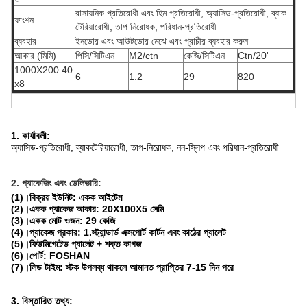
রাসায়নিক প্রতিরোধী এবং হিম প্রতিরোধী, অ্যাসিড-প্রতিরোধী, ব্যাক
ফাংশন
টেরিয়ারোধী, তাপ নিরোধক, পরিধান-প্রতিরোধী
ব্যবহার
ইনডোর এবং আউটডোর মেঝে এবং প্রাচীর ব্যবহার করুন
আকার (মিমি)
পিসি/সিটিএন
M2/ctn
কেজি/সিটিএন
Ctn/20'
1000X200 40
6
1.2
29
820
x8
1. কার্যাবলী:
অ্যাসিড-প্রতিরোধী, ব্যাকটেরিয়ারোধী, তাপ-নিরোধক, নন-স্লিপ এবং পরিধান-প্রতিরোধী
2. প্যাকেজিং এবং ডেলিভারি:
(1)।বিক্রয় ইউনিট: একক আইটেম
(2)।একক প্যাকেজ আকার: 20X100X5 সেমি
(3)।একক মোট ওজন: 29 কেজি
(4)।প্যাকেজ প্রকার: 1.স্ট্যান্ডার্ড এক্সপোর্ট কার্টন এবং কাঠের প্যালেট
(5)।ফিউমিগেটেড প্যালেট + শক্ত কাগজ
(6)।পোর্ট: FOSHAN
(7)।লিড টাইম: স্টক উপলব্ধ থাকলে আমানত প্রাপ্তির 7-15 দিন পরে
3. বিস্তারিত তথ্য: