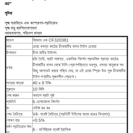
40"
সুবিধা
সূক্ষ্ম স্থায়িত্ব এবং কম্প্রেশন-প্রতিরোধ
সূক্ষ্ম বায়ু ব্যাপ্তিযোগ্যতা
নবায়নযোগ্য, পরিবেশ বান্ধব
মডেল
হিমবাহ ওক CF320381
নাম:
চোরা বসন্ত কাঠের চীনামাটির বাসন টাইল চেহারা
উপাদান
চীনা মাটির টাইলস
ছাঁচ তৈরি, ম্যাট সমাপ্ত, একাধিক নিদর্শন প্রাথমিক প্রান্ত কাঠের
চীনামাটির বাসন মেঝে টালি।প্রাণশক্তিতে ভরপুর, বসন্ত মানুষকে সব
বর্ণনা
কিছু আপডেট করার শক্তি দেয়, যা এই চোরা স্প্রিং উড লুক চীনামাটির
টাইল পণ্যটির সৃজনশীল প্রেরণা।
পন্যের মাত্রা
40 x 8 ইঞ্চি
পুরুত্ব
10 মিমি
শেষ করুন
অবতল ম্যাট পৃষ্ঠ
প্যাটার্ন
6 এলোমেলো নিদর্শন
রং
বেইজ রঙ রঙ
শেড বৈচিত্র
V4- যথেষ্ট বৈচিত্র (প্রতিটি টাইলের মধ্যে রঙের ভিন্নতা)
শোষণ হার
<0.5%
ঘর্ষণ প্রতিরোধ ক্ষম
6 - বাণিজ্যিক যথেষ্ট ট্রাফিক
তা