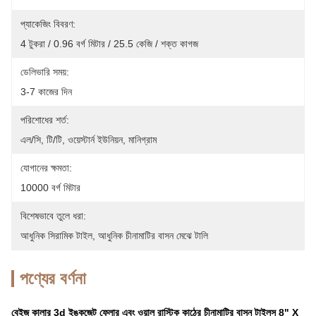
প্যাকেজিং বিবরণ:
4 টুকরা / 0.96 বর্গ মিটার / 25.5 কেজি / শক্ত কাগজ
ডেলিভারি সময়:
3-7 কাজের দিন
পরিশোধের শর্ত:
এল/সি, টি/টি, ওয়েস্টার্ন ইউনিয়ন, মানিগ্রাম
যোগানের ক্ষমতা:
10000 বর্গ মিটার
বিশেষভাবে তুলে ধরা:
আধুনিক সিরামিক টাইল
, 
আধুনিক চীনামাটির বাসন মেঝে টালি
পণ্যের বর্ণনা
বেইজ
কালার 3d ইঙ্কজেট ফ্লোর এবং ওয়াল রাস্টিক কাঠের চীনামাটির বাসন টাইলস 8" X