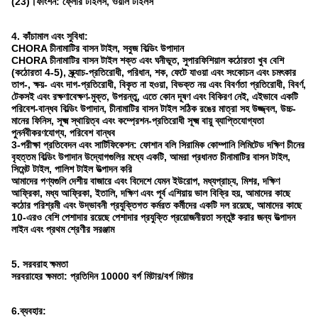
(23)।ফাংশন: ফ্লোর টাইলস, ওয়াল টাইলস
4. কাঁচামাল এবং সুবিধা:
CHORA চীনামাটির বাসন টাইল, সবুজ বিল্ডিং উপাদান
CHORA চীনামাটির বাসন টাইল শক্ত এবং ঘনীভূত, সুপারফিশিয়াল কঠোরতা খুব বেশি
(কঠোরতা 4-5), স্ক্র্যাচ-প্রতিরোধী, পরিধান, শক, ফেটে যাওয়া এবং সংকোচন এবং চমৎকার
তাপ-, ক্ষয়- এবং দাগ-প্রতিরোধী, বিকৃত না হওয়া, বিভক্ত নয় এবং বিবর্ণতা প্রতিরোধী, বিবর্ণ,
টেকসই এবং রক্ষণাবেক্ষণ-মুক্ত, উপরন্তু, এতে কোন দূষণ এবং বিকিরণ নেই, এইভাবে একটি
পরিবেশ-বান্ধব বিল্ডিং উপাদান, চীনামাটির বাসন টাইল সঠিক রঙের মাত্রা সহ উজ্জ্বল, উচ্চ-
মানের ফিনিস, সূক্ষ্ম স্থায়িত্ব এবং কম্প্রেশন-প্রতিরোধী সূক্ষ্ম বায়ু ব্যাপ্তিযোগ্যতা
পুনর্নবীকরণযোগ্য, পরিবেশ বান্ধব
3-পরীক্ষা প্রতিবেদন এবং সার্টিফিকেশন: ফোশান বলি সিরামিক কোম্পানি লিমিটেড দক্ষিণ চীনের
বৃহত্তম বিল্ডিং উপাদান উদ্যোগগুলির মধ্যে একটি, আমরা প্রধানত চীনামাটির বাসন টাইল,
সিমেন্ট টাইল, পালিশ টাইল উত্পাদন করি
আমাদের পণ্যগুলি দেশীয় বাজারে এবং বিদেশে যেমন ইউরোপ, মধ্যপ্রাচ্য, মিশর, দক্ষিণ
আফ্রিকা, মধ্য আফ্রিকা, ইতালি, দক্ষিণ এবং পূর্ব এশিয়ায় ভাল বিক্রি হয়, আমাদের কাছে
কঠোর পরিশ্রমী এবং উদ্ভাবনী প্রযুক্তিগত কর্মরত কর্মীদের একটি দল রয়েছে, আমাদের কাছে
10-এরও বেশি পেশাদার রয়েছে পেশাদার প্রযুক্তি প্রয়োজনীয়তা সন্তুষ্ট করার জন্য উত্পাদন
লাইন এবং প্রথম শ্রেণীর সরঞ্জাম
5. সরবরাহ ক্ষমতা
সরবরাহের ক্ষমতা: প্রতিদিন 10000 বর্গ মিটার/বর্গ মিটার
6.ব্যবহার: