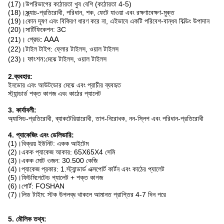
(17)।উপরিভাগের কঠোরতা খুব বেশি (কঠোরতা 4-5)
(18)।স্ক্র্যাচ-প্রতিরোধী, পরিধান, শক, ফেটে যাওয়া এবং রক্ষণাবেক্ষণ-মুক্ত
(19)।কোন দূষণ এবং বিকিরণ ধারণ করে না, এইভাবে একটি পরিবেশ-বান্ধব বিল্ডিং উপাদান
(20)।সার্টিফিকেশন: 3C
(21)।
গ্রেড: AAA
(22)।টাইল টাইপ: ফ্লোর টাইলস, ওয়াল টাইলস
(23)।
ফাংশন:
মেঝে টাইলস, ওয়াল টাইলস
2.ব্যবহার:
ইনডোর এবং আউটডোর মেঝে এবং প্রাচীর ব্যবহৃত
স্ট্যান্ডার্ড শক্ত কাগজ এবং কাঠের প্যালেট
3. কার্যাবলী:
অ্যাসিড-প্রতিরোধী, ব্যাকটেরিয়ারোধী, তাপ-নিরোধক, নন-স্লিপ এবং পরিধান-প্রতিরোধী
4. প্যাকেজিং এবং ডেলিভারি:
(1)।বিক্রয় ইউনিট: একক আইটেম
(2)।একক প্যাকেজ আকার: 65X65X4 সেমি
(3)।একক মোট ওজন: 30.500 কেজি
(4)।প্যাকেজ প্রকার: 1.স্ট্যান্ডার্ড এক্সপোর্ট কার্টন এবং কাঠের প্যালেট
(5)।ফিউমিগেটেড প্যালেট + শক্ত কাগজ
(6)।পোর্ট: FOSHAN
(7)।লিড টাইম: স্টক উপলব্ধ থাকলে আমানত প্রাপ্তির 4-7 দিন পরে
5. মৌলিক তথ্য: