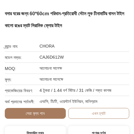
বসার ঘরের জন্য 60*60cm পরিধান-প্রতিরোধী স্টোন লুক চীনামাটির বাসন টাইল
কালো রঙের ম্যাট সিরামিক ফ্লোর টাইল
CHORA
ব্র্যান্ড নাম:
CAJ6D612W
মডেল নম্বর:
আলোচনা সাপেক্ষ
MOQ:
আলোচনা সাপেক্ষে
মূল্য:
4 টুকরা / 1.44 বর্গ মিটার / 31 কেজি / শক্ত কাগজ
প্যাকেজিংয়ের বিবরণ:
এল/সি, টি/টি, ওয়েস্টার্ন ইউনিয়ন, মানিগ্রাম
অর্থ প্রদানের শর্তাবলী:
সেরা মূল্য পান
এখন চ্যাট
বিস্তারিত তথ্য
পণ্যের বর্ণনা