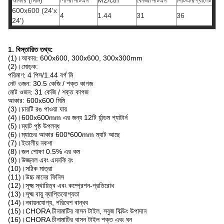
আকার (মিমি)
পিসি/সিটিএন
M2/ctn
কেজি/সিটিএন
সিটিএন/প্যালেট
600x600 (24'x
4
1.44
31
36
24')
1. বিস্তারিত তথ্য:
(1)।আকার: 600x600, 300x600, 300x300mm
(2)।মোড়ক:
পরিমাণ: 4 পিস/1.44 বর্গ মি
নেট ওজন: 30.5 কেজি / শক্ত কাগজ
মোট ওজন: 31 কেজি / শক্ত কাগজ
আকার: 600x600 মিমি
(3)।চারটি রঙ পাওয়া যায়
(4)।600x600mm এর জন্য 12টি র্যান্ডম প্যাটার্ন
(5)।ম্যাট পৃষ্ঠ উপলব্ধ
(6)।ম্যাচের আকার 600*600mm ম্যাট আছে
(7)।ইতালীয় নকশা
(8)।জল শোষণ 0.5% এর কম
(9)।উজ্জ্বল এবং এমনকি রং
(10)।সঠিক মাত্রা
(11)।উচ্চ মানের ফিনিস
(12)।সূক্ষ্ম স্থায়িত্ব এবং কম্প্রেশন-প্রতিরোধ
(13)।সূক্ষ্ম বায়ু ব্যাপ্তিযোগ্যতা
(14)।নবায়নযোগ্য, পরিবেশ বান্ধব
(15)।CHORA চীনামাটির বাসন টাইল, সবুজ বিল্ডিং উপাদান
(16)।CHORA চীনামাটির বাসন টাইল শক্ত এবং ঘন