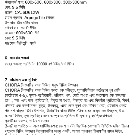
স্ট্যান্ডার্ড মাপ: 600x600, 600x300, 300x300mm
বেধ: 9.5 মিমি
মডেল:
CAJ6D612W
টাইল প্রকার: ArpegeTile সিরিজ
উপাদান: চীনামাটির বাসন
শোষণ হার: কম 0.5%
আকার: 600x600 মিমি
বেধ: 9.5 মিমি
সারফেস ট্রিটমেন্ট: ম্যাট
6. সরবরাহ ক্ষমতা
সরবরাহের ক্ষমতা: প্রতিদিন 10000 বর্গ মিটার/বর্গ মিটার
7. কাঁচামাল এবং সুবিধা:
CHORA চীনামাটির বাসন টাইল, সবুজ বিল্ডিং উপাদান
CHORA চীনামাটির বাসন টাইল শক্ত এবং ঘনীভূত, সুপারফিশিয়াল কঠোরতা খুব বেশি
(কঠোরতা 4-5), স্ক্র্যাচ-প্রতিরোধী, পরিধান, শক, ফেটে যাওয়া এবং সংকোচন এবং চমৎকার
তাপ-, ক্ষয়- এবং দাগ-প্রতিরোধী, বিকৃত না হওয়া, বিভক্ত নয় এবং বিবর্ণতা প্রতিরোধী, বিবর্ণ,
টেকসই এবং রক্ষণাবেক্ষণ-মুক্ত, উপরন্তু, এতে কোন দূষণ এবং বিকিরণ নেই, এইভাবে একটি
পরিবেশ-বান্ধব বিল্ডিং উপাদান, চীনামাটির বাসন টাইল সঠিক রঙের মাত্রা সহ উজ্জ্বল, উচ্চ-
মানের ফিনিস, সূক্ষ্ম স্থায়িত্ব এবং কম্প্রেশন-প্রতিরোধী সূক্ষ্ম বায়ু ব্যাপ্তিযোগ্যতা
পুনর্নবীকরণযোগ্য, পরিবেশ বান্ধব
3-পরীক্ষা প্রতিবেদন এবং সার্টিফিকেশন: ফোশান বলি সিরামিক কোম্পানি লিমিটেড দক্ষিণ চীনের
বৃহত্তম বিল্ডিং উপাদান উদ্যোগগুলির মধ্যে একটি, আমরা প্রধানত চীনামাটির বাসন টাইল,