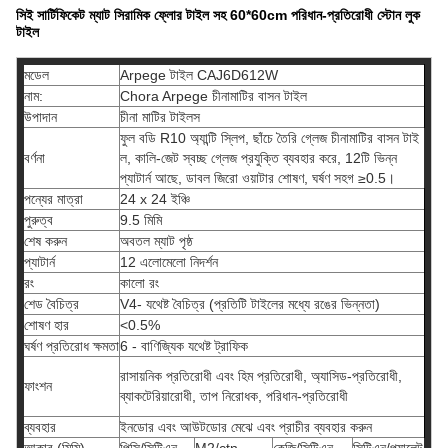
সিই সার্টিফিকেট ম্যাট সিরামিক ফ্লোর টাইল সহ 60*60cm পরিধান-প্রতিরোধী স্টোন লুক
টাইল
মডেল
Arpege টাইল CAJ6D612W
নাম:
Chora Arpege চীনামাটির বাসন টাইল
উপাদান
চীনা মাটির টাইলস
ফুল বডি R10 অ্যান্টি স্লিপ, ছাঁচে তৈরি গ্লেজ চীনামাটির বাসন টাই
বর্ণনা
ল, কালি-জেট স্বচ্ছ গ্লেজ প্রযুক্তি ব্যবহার করে, 12টি ভিন্ন
প্যাটার্ন আছে, ডাবল জিরো ওয়াটার শোষণ, ঘর্ষণ সহগ ≥0.5।
পন্যের মাত্রা
24 x 24 ইঞ্চি
পুরুত্ব
9.5 মিমি
শেষ করুন
অবতল ম্যাট পৃষ্ঠ
প্যাটার্ন
12 এলোমেলো নিদর্শন
রং
কালো রং
শেড বৈচিত্র
V4- যথেষ্ট বৈচিত্র (প্রতিটি টাইলের মধ্যে রঙের ভিন্নতা)
শোষণ হার
<0.5%
ঘর্ষণ প্রতিরোধ ক্ষমতা
6 - বাণিজ্যিক যথেষ্ট ট্রাফিক
রাসায়নিক প্রতিরোধী এবং হিম প্রতিরোধী, অ্যাসিড-প্রতিরোধী,
ফাংশন
ব্যাকটেরিয়ারোধী, তাপ নিরোধক, পরিধান-প্রতিরোধী
ব্যবহার
ইনডোর এবং আউটডোর মেঝে এবং প্রাচীর ব্যবহার করুন