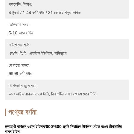
প্যাকেজিং বিবরণ:
4 টুকরা / 1.44 বর্গ মিটার / 31 কেজি / শক্ত কাগজ
ডেলিভারি সময়:
5-10 কাজের দিন
পরিশোধের শর্ত:
এল/সি, টি/টি, ওয়েস্টার্ন ইউনিয়ন, মানিগ্রাম
যোগানের ক্ষমতা:
9999 বর্গ মিটার
বিশেষভাবে তুলে ধরা:
আলংকারিক বাথরুম মেঝে টালি
, 
চীনামাটির বাসন বাথরুম মেঝে টালি
পণ্যের বর্ণনা
জলরোধী বাথরুম ওয়াল টাইলস/600*600 ম্যাট সিরামিক টাইলস বেইজ রঙের চীনামাটির
বাসন টাইল