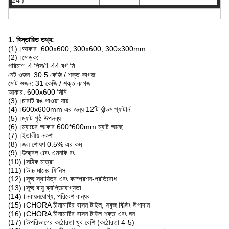
24')
1. বিস্তারিত তথ্য:
(1)।আকার: 600x600, 300x600, 300x300mm
(2)।মোড়ক:
পরিমাণ: 4 পিস/1.44 বর্গ মি
নেট ওজন: 30.5 কেজি / শক্ত কাগজ
মোট ওজন: 31 কেজি / শক্ত কাগজ
আকার: 600x600 মিমি
(3)।চারটি রঙ পাওয়া যায়
(4)।600x600mm এর জন্য 12টি র্যান্ডম প্যাটার্ন
(5)।ম্যাট পৃষ্ঠ উপলব্ধ
(6)।ম্যাচের আকার 600*600mm ম্যাট আছে
(7)।ইতালীয় নকশা
(8)।জল শোষণ 0.5% এর কম
(9)।উজ্জ্বল এবং এমনকি রং
(10)।সঠিক মাত্রা
(11)।উচ্চ মানের ফিনিস
(12)।সূক্ষ্ম স্থায়িত্ব এবং কম্প্রেশন-প্রতিরোধ
(13)।সূক্ষ্ম বায়ু ব্যাপ্তিযোগ্যতা
(14)।নবায়নযোগ্য, পরিবেশ বান্ধব
(15)।CHORA চীনামাটির বাসন টাইল, সবুজ বিল্ডিং উপাদান
(16)।CHORA চীনামাটির বাসন টাইল শক্ত এবং ঘন
(17)।উপরিভাগের কঠোরতা খুব বেশি (কঠোরতা 4-5)