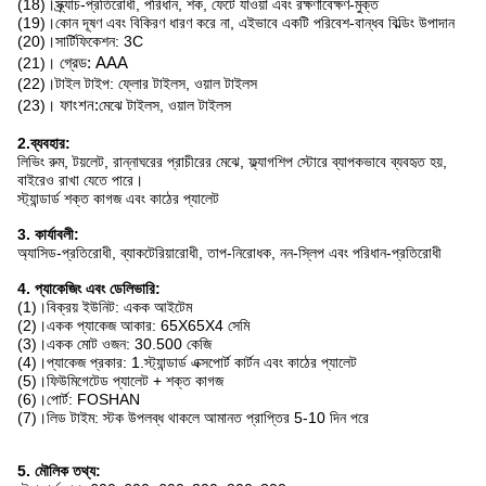
(18)।স্ক্র্যাচ-প্রতিরোধী, পরিধান, শক, ফেটে যাওয়া এবং রক্ষণাবেক্ষণ-মুক্ত
(19)।কোন দূষণ এবং বিকিরণ ধারণ করে না, এইভাবে একটি পরিবেশ-বান্ধব বিল্ডিং উপাদান
(20)।সার্টিফিকেশন: 3C
(21)।
গ্রেড: AAA
(22)।টাইল টাইপ: ফ্লোর টাইলস, ওয়াল টাইলস
(23)।
ফাংশন:
মেঝে টাইলস, ওয়াল টাইলস
2.ব্যবহার:
লিভিং রুম, টয়লেট, রান্নাঘরের প্রাচীরের মেঝে, ফ্ল্যাগশিপ স্টোরে ব্যাপকভাবে ব্যবহৃত হয়,
বাইরেও রাখা যেতে পারে।
স্ট্যান্ডার্ড শক্ত কাগজ এবং কাঠের প্যালেট
3. কার্যাবলী:
অ্যাসিড-প্রতিরোধী, ব্যাকটেরিয়ারোধী, তাপ-নিরোধক, নন-স্লিপ এবং পরিধান-প্রতিরোধী
4. প্যাকেজিং এবং ডেলিভারি:
(1)।বিক্রয় ইউনিট: একক আইটেম
(2)।একক প্যাকেজ আকার: 65X65X4 সেমি
(3)।একক মোট ওজন: 30.500 কেজি
(4)।প্যাকেজ প্রকার: 1.স্ট্যান্ডার্ড এক্সপোর্ট কার্টন এবং কাঠের প্যালেট
(5)।ফিউমিগেটেড প্যালেট + শক্ত কাগজ
(6)।পোর্ট: FOSHAN
(7)।লিড টাইম: স্টক উপলব্ধ থাকলে আমানত প্রাপ্তির 5-10 দিন পরে
5. মৌলিক তথ্য: