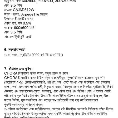
স্ট্যান্ডার্ড মাপ: 600x600, 600x300, 300x300mm
বেধ: 9.5 মিমি
মডেল:
CAJ6D312W
টাইল প্রকার: ArpegeTile সিরিজ
উপাদান: চীনামাটির বাসন
শোষণ হার: কম 0.5%
আকার: 600x600 মিমি
বেধ: 9.5 মিমি
সারফেস ট্রিটমেন্ট: ম্যাট
6. সরবরাহ ক্ষমতা
সরবরাহের ক্ষমতা: প্রতিদিন 9999 বর্গ মিটার/বর্গ মিটার
7. কাঁচামাল এবং সুবিধা:
CHORA চীনামাটির বাসন টাইল, সবুজ বিল্ডিং উপাদান
CHORA চীনামাটির বাসন টাইল শক্ত এবং ঘনীভূত, সুপারফিশিয়াল কঠোরতা খুব বেশি
(কঠোরতা 4-5), স্ক্র্যাচ-প্রতিরোধী, পরিধান, শক, ফেটে যাওয়া এবং সংকোচন এবং চমৎকার
তাপ-, ক্ষয়- এবং দাগ-প্রতিরোধী, বিকৃত না হওয়া, বিভক্ত নয় এবং বিবর্ণতা প্রতিরোধী, বিবর্ণ,
টেকসই এবং রক্ষণাবেক্ষণ-মুক্ত, উপরন্তু, এতে কোন দূষণ এবং বিকিরণ নেই, এইভাবে একটি
পরিবেশ-বান্ধব বিল্ডিং উপাদান, চীনামাটির বাসন টাইল সঠিক রঙের মাত্রা সহ উজ্জ্বল, উচ্চ-
মানের ফিনিস, সূক্ষ্ম স্থায়িত্ব এবং কম্প্রেশন-প্রতিরোধী সূক্ষ্ম বায়ু ব্যাপ্তিযোগ্যতা
পুনর্নবীকরণযোগ্য, পরিবেশ বান্ধব
3-পরীক্ষা প্রতিবেদন এবং সার্টিফিকেশন: ফোশান বলি সিরামিক কোম্পানি লিমিটেড দক্ষিণ চীনের
বৃহত্তম বিল্ডিং উপাদান উদ্যোগগুলির মধ্যে একটি, আমরা প্রধানত চীনামাটির বাসন টাইল,