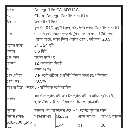
মডেল
Arpege টাইল CAJ6D312W
নাম:
Chora Arpege চীনামাটির বাসন টাইল
উপাদান
চীনা মাটির টাইলস
ফুল বডি R10 অ্যান্টি স্লিপ, ছাঁচে তৈরি গ্লেজ চীনামাটির বাসন টাই
বর্ণনা
ল, কালি-জেট স্বচ্ছ গ্লেজ প্রযুক্তি ব্যবহার করে, 12টি ভিন্ন
প্যাটার্ন আছে, ডাবল জিরো ওয়াটার শোষণ, ঘর্ষণ সহগ ≥0.5।
পন্যের মাত্রা
24 x 24 ইঞ্চি
পুরুত্ব
9.5 মিমি
শেষ করুন
অবতল ম্যাট পৃষ্ঠ
প্যাটার্ন
12 এলোমেলো নিদর্শন
রং
বেইজ রঙ রঙ
শেড বৈচিত্র
V4- যথেষ্ট বৈচিত্র (প্রতিটি টাইলের মধ্যে রঙের ভিন্নতা)
শোষণ হার
<0.5%
ঘর্ষণ প্রতিরোধ ক্ষমতা
6 - বাণিজ্যিক যথেষ্ট ট্রাফিক
রাসায়নিক প্রতিরোধী এবং হিম প্রতিরোধী, অ্যাসিড-প্রতিরোধী,
ফাংশন
ব্যাকটেরিয়ারোধী, তাপ নিরোধক, পরিধান-প্রতিরোধী
ব্যবহার
ইনডোর এবং আউটডোর মেঝে এবং প্রাচীর ব্যবহার করুন
আকার (মিমি)
পিসি/সিটিএন
M2/ctn
কেজি/সিটিএন
সিটিএন/প্যালেট
600x600 (24'x
4
1.44
31
36