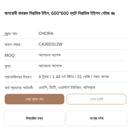
জলরোধী বাথরুম সিরামিক টাইল, 600*600 ম্যাট সিরামিক টাইলস বেইজ রঙ
CHORA
ব্র্যান্ড নাম:
CAJ6D312W
মডেল নম্বর:
আলোচনা সাপেক্ষ
MOQ:
আলোচনা সাপেক্ষে
মূল্য:
4 টুকরা / 1.44 বর্গ মিটার / 31 কেজি / শক্ত কাগজ
প্যাকেজিংয়ের বিবরণ:
এল/সি, টি/টি, ওয়েস্টার্ন ইউনিয়ন, মানিগ্রাম
অর্থ প্রদানের শর্তাবলী:
সেরা মূল্য পান
এখন চ্যাট
বিস্তারিত তথ্য
পণ্যের বর্ণনা