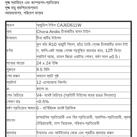
সূক্ষ্ম স্থায়িত্ব এবং কম্প্রেশন-প্রতিরোধ
সূক্ষ্ম বায়ু ব্যাপ্তিযোগ্যতা
নবায়নযোগ্য, পরিবেশ বান্ধব
মডেল
অ্যান্ডিস টাইল CAJ6D611W
নাম:
Chora Andis চীনামাটির বাসন টাইল
উপাদান
চীনা মাটির টাইলস
ফুল বডি R10 অ্যান্টি স্লিপ, ছাঁচে তৈরি গ্লেজ চীনামাটির বাসন টাই
বর্ণনা
ল, কালি-জেট স্বচ্ছ গ্লেজ প্রযুক্তি ব্যবহার করে, 12টি ভিন্ন
প্যাটার্ন আছে, ডাবল জিরো ওয়াটার শোষণ, ঘর্ষণ সহগ ≥0.5।
পন্যের মাত্রা
24 x 24 ইঞ্চি
পুরুত্ব
9.5 মিমি
শেষ করুন
অবতল ম্যাট পৃষ্ঠ
প্যাটার্ন
12 এলোমেলো নিদর্শন
রং
কালো রং
শেড বৈচিত্র
V4- যথেষ্ট বৈচিত্র (প্রতিটি টাইলের মধ্যে রঙের ভিন্নতা)
শোষণ হার
<0.5%
ঘর্ষণ প্রতিরোধ ক্ষমতা
6 - বাণিজ্যিক যথেষ্ট ট্রাফিক
রাসায়নিক প্রতিরোধী এবং হিম প্রতিরোধী, অ্যাসিড-প্রতিরোধী, ব্যাক
ফাংশন
টেরিয়ারোধী, তাপ নিরোধক, পরিধান-প্রতিরোধী
ব্যবহার
ইনডোর এবং আউটডোর মেঝে এবং প্রাচীর ব্যবহার করুন