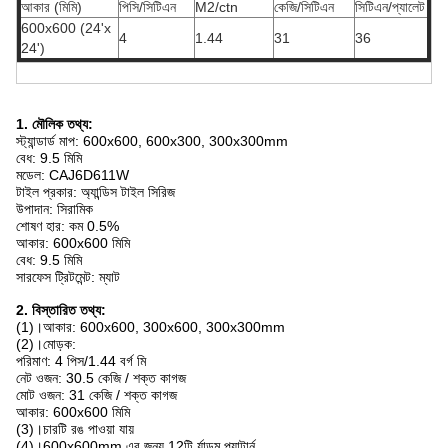
আকার (মিমি)
পিসি/সিটিএন
M2/ctn
কেজি/সিটিএন
সিটিএন/প্যালেট
600x600 (24'x
4
1.44
31
36
24')
1. মৌলিক তথ্য:
স্ট্যান্ডার্ড মাপ: 600x600, 600x300, 300x300mm
বেধ: 9.5 মিমি
মডেল: CAJ6D611W
টাইল প্রকার: অ্যান্ডিস টাইল সিরিজ
উপাদান: সিরামিক
শোষণ হার: কম 0.5%
আকার: 600x600 মিমি
বেধ: 9.5 মিমি
সারফেস ট্রিটমেন্ট: ম্যাট
2. বিস্তারিত তথ্য:
(1)।আকার: 600x600, 300x600, 300x300mm
(2)।মোড়ক:
পরিমাণ: 4 পিস/1.44 বর্গ মি
নেট ওজন: 30.5 কেজি / শক্ত কাগজ
মোট ওজন: 31 কেজি / শক্ত কাগজ
আকার: 600x600 মিমি
(3)।চারটি রঙ পাওয়া যায়
(4)।600x600mm এর জন্য 12টি র্যান্ডম প্যাটার্ন