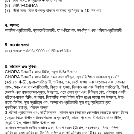
(5)।ফিউমিগেটেড প্যালেট + শক্ত কাগজ
(6)।পোর্ট: FOSHAN
(7)।সীসা সময়: স্টক উপলব্ধ থাকলে আমানত প্রাপ্তির 5-10 দিন পরে
4. ফাংশন:
অ্যাসিড-প্রতিরোধী, ব্যাকটেরিয়ারোধী, তাপ-নিরোধক, নন-স্লিপ এবং পরিধান-প্রতিরোধী
5. সরবরাহ ক্ষমতা
সরবরাহের ক্ষমতা: প্রতিদিন 9000 বর্গ মিটার/বর্গ মিটার
6. কাঁচামাল এবং সুবিধা:
CHORA চীনামাটির বাসন টাইল, সবুজ বিল্ডিং উপাদান
CHORA চীনামাটির বাসন টাইল শক্ত এবং ঘনীভূত, সুপারফিশিয়াল কঠোরতা খুব বেশি
(কঠোরতা 4-5), স্ক্র্যাচ-প্রতিরোধী, পরিধান, শক, ফেটে যাওয়া এবং সংকোচন এবং চমৎকার
তাপ-, ক্ষয়- এবং দাগ-প্রতিরোধী, বিকৃত না হওয়া, বিভক্ত নয় এবং বিবর্ণতা প্রতিরোধী, বিবর্ণ,
টেকসই এবং রক্ষণাবেক্ষণ-মুক্ত, উপরন্তু, এতে কোন দূষণ এবং বিকিরণ নেই, এইভাবে একটি
পরিবেশ-বান্ধব বিল্ডিং উপাদান, চীনামাটির বাসন টাইল সঠিক রঙের মাত্রা সহ উজ্জ্বল, উচ্চ-
মানের ফিনিস, সূক্ষ্ম স্থায়িত্ব এবং কম্প্রেশন-প্রতিরোধী সূক্ষ্ম বায়ু ব্যাপ্তিযোগ্যতা
পুনর্নবীকরণযোগ্য, পরিবেশ বান্ধব
3-পরীক্ষা প্রতিবেদন এবং সার্টিফিকেশন: ফোশান বলি সিরামিক কোম্পানি লিমিটেড দক্ষিণ চীনের
বৃহত্তম বিল্ডিং উপাদান উদ্যোগগুলির মধ্যে একটি, আমরা প্রধানত চীনামাটির বাসন টাইল,
সিমেন্ট টাইল, পালিশ টাইল উত্পাদন করি
আমাদের পণ্যগুলি দেশীয় বাজারে এবং বিদেশে যেমন ইউরোপ, মধ্যপ্রাচ্য, মিশর, দক্ষিণ
আফ্রিকা, মধ্য আফ্রিকা, ইতালি, দক্ষিণ এবং পূর্ব এশিয়ায় ভাল বিক্রি হয়, আমাদের কাছে