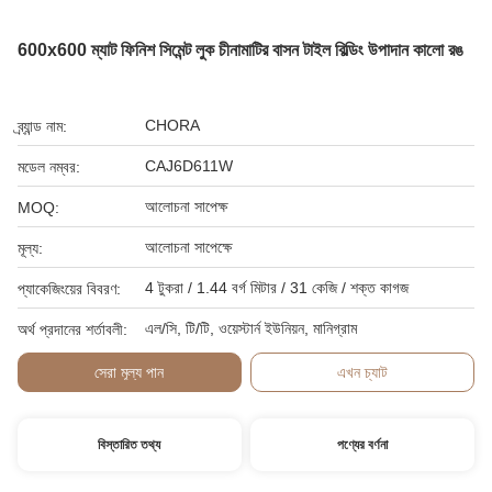
600x600 ম্যাট ফিনিশ সিমেন্ট লুক চীনামাটির বাসন টাইল বিল্ডিং উপাদান কালো রঙ
CHORA
ব্র্যান্ড নাম:
CAJ6D611W
মডেল নম্বর:
আলোচনা সাপেক্ষ
MOQ:
আলোচনা সাপেক্ষে
মূল্য:
4 টুকরা / 1.44 বর্গ মিটার / 31 কেজি / শক্ত কাগজ
প্যাকেজিংয়ের বিবরণ:
এল/সি, টি/টি, ওয়েস্টার্ন ইউনিয়ন, মানিগ্রাম
অর্থ প্রদানের শর্তাবলী:
সেরা মূল্য পান
এখন চ্যাট
বিস্তারিত তথ্য
পণ্যের বর্ণনা