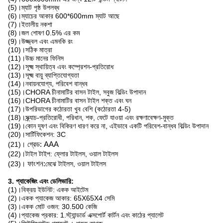
(5)।ম্যাট পৃষ্ঠ উপলব্ধ
(6)।ম্যাচের আকার 600*600mm ম্যাট আছে
(7)।ইতালীয় নকশা
(8)।জল শোষণ 0.5% এর কম
(9)।উজ্জ্বল এবং এমনকি রং
(10)।সঠিক মাত্রা
(11)।উচ্চ মানের ফিনিস
(12)।সূক্ষ্ম স্থায়িত্ব এবং কম্প্রেশন-প্রতিরোধ
(13)।সূক্ষ্ম বায়ু ব্যাপ্তিযোগ্যতা
(14)।নবায়নযোগ্য, পরিবেশ বান্ধব
(15)।CHORA চীনামাটির বাসন টাইল, সবুজ বিল্ডিং উপাদান
(16)।CHORA চীনামাটির বাসন টাইল শক্ত এবং ঘন
(17)।উপরিভাগের কঠোরতা খুব বেশি (কঠোরতা 4-5)
(18)।স্ক্র্যাচ-প্রতিরোধী, পরিধান, শক, ফেটে যাওয়া এবং রক্ষণাবেক্ষণ-মুক্ত
(19)।কোন দূষণ এবং বিকিরণ ধারণ করে না, এইভাবে একটি পরিবেশ-বান্ধব বিল্ডিং উপাদান
(20)।সার্টিফিকেশন: 3C
(21)।
গ্রেড: AAA
(22)।টাইল টাইপ: ফ্লোর টাইলস, ওয়াল টাইলস
(23)।
ফাংশন:
মেঝে টাইলস, ওয়াল টাইলস
3. প্যাকেজিং এবং ডেলিভারি:
(1)।বিক্রয় ইউনিট: একক আইটেম
(2)।একক প্যাকেজ আকার: 65X65X4 সেমি
(3)।একক মোট ওজন: 30.500 কেজি
(4)।প্যাকেজ প্রকার: 1.স্ট্যান্ডার্ড এক্সপোর্ট কার্টন এবং কাঠের প্যালেট