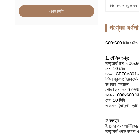
বিশেষভাবে তুলে ধরা:
এখন চ্যাট
পণ্যের বর্ণনা
600*600 মিমি সাইজ কাস
1. মৌলিক তথ্য:
স্ট্যান্ডার্ড মাপ:
বেধ: 10 মিমি
মডেল: CF76A301-
টাইল প্রকার: ইঙ্কজেট স
উপাদান: সিরামিক
শোষণ হার: কম 0.05
আকার: 600x600 মিম
বেধ: 10 মিমি
সারফেস ট্রিটমেন্ট: ম্যাট
2.ব্যবহার:
ইনডোর এবং আউটডোর মে
স্ট্যান্ডার্ড শক্ত কাগজ