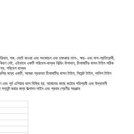
রিধান, শক, ফেটে যাওয়া এবং সংকোচন এবং চমৎকার তাপ-, ক্ষয়- এবং দাগ-প্রতিরোধী,
 বিকিরণ নেই, এইভাবে একটি পরিবেশ-বান্ধব বিল্ডিং উপাদান, চীনামাটির বাসন টাইল সঠিক
যোগ্য, পরিবেশ বান্ধব
গগুলির মধ্যে একটি, আমরা প্রধানত চীনামাটির বাসন টাইল, সিমেন্ট টাইল, পালিশ টাইল
ণ এবং পূর্ব এশিয়ায় ভাল বিক্রি হয়, আমাদের কাছে কঠোর পরিশ্রমী এবং উদ্ভাবনী
ন্তুষ্ট করার জন্য উত্পাদন লাইন এবং প্রথম শ্রেণীর সরঞ্জাম