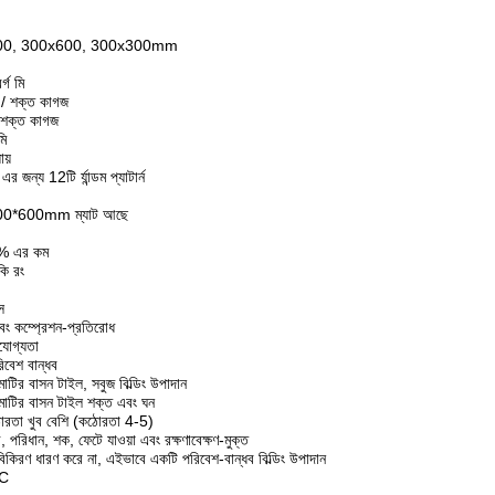
600, 300x600, 300x300mm
্গ মি
/ শক্ত কাগজ
 শক্ত কাগজ
ি
ায়
য 12টি র্যান্ডম প্যাটার্ন
600*600mm ম্যাট আছে
% এর কম
কি রং
স
 এবং কম্প্রেশন-প্রতিরোধ
তিযোগ্যতা
িবেশ বান্ধব
র বাসন টাইল, সবুজ বিল্ডিং উপাদান
ির বাসন টাইল শক্ত এবং ঘন
রতা খুব বেশি (কঠোরতা 4-5)
ী, পরিধান, শক, ফেটে যাওয়া এবং রক্ষণাবেক্ষণ-মুক্ত
কিরণ ধারণ করে না, এইভাবে একটি পরিবেশ-বান্ধব বিল্ডিং উপাদান
3C