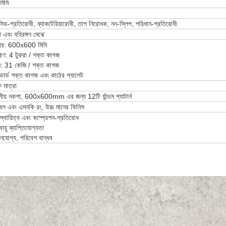
মিমি
সিড-প্রতিরোধী, ব্যাকটেরিয়ারোধী, তাপ নিরোধক, নন-স্লিপ, পরিধান-প্রতিরোধী
 এবং বহিরঙ্গন মেঝে
র: 600x600 মিমি
াণ: 4 টুকরা / শক্ত কাগজ
: 31 কেজি / শক্ত কাগজ
যান্ডার্ড শক্ত কাগজ এবং কাঠের প্যালেট
 মাত্রা
ীয় নকশা, 600x600mm এর জন্য 12টি র্যান্ডম প্যাটার্ন
্বল এবং এমনকি রং, উচ্চ মানের ফিনিস
ষ্ম স্থায়িত্ব এবং কম্প্রেশন-প্রতিরোধ
্ম বায়ু ব্যাপ্তিযোগ্যতা
়নযোগ্য, পরিবেশ বান্ধব