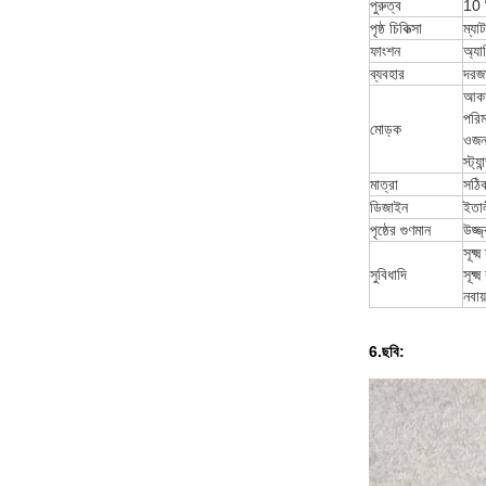
পুরুত্ব
10 
পৃষ্ঠ চিকিত্সা
ম্যাট
ফাংশন
অ্যা
ব্যবহার
দরজা
আকা
পরিম
মোড়ক
ওজন
স্ট্
মাত্রা
সঠিক
ডিজাইন
ইতাল
পৃষ্ঠের গুণমান
উজ্জ
সূক্
সুবিধাদি
সূক্ষ
নবায
6.ছবি: