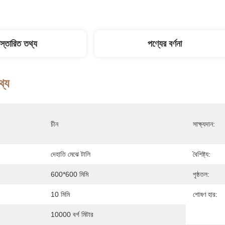
িস্তারিত তথ্য
পণ্যের বর্ণনা
থ্য
চীন
সাক্ষ্যদান:
দেহাতি মেঝে টালি
বৈশিষ্ট্য:
600*600 মিমি
পৃষ্ঠতল:
10 মিমি
শোষণ হার:
10000 বর্গ মিটার