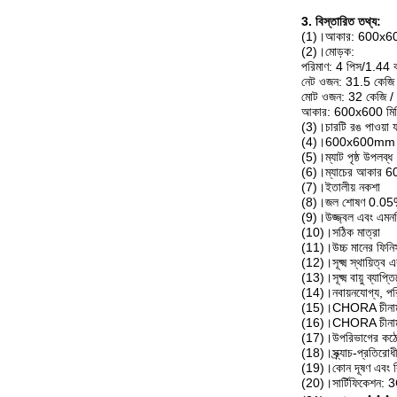
3. বিস্তারিত তথ্য:
(1)।আকার: 600x
(2)।মোড়ক:
পরিমাণ: 4 পিস/1.44 বর
নেট ওজন: 31.5 কেজি 
মোট ওজন: 32 কেজি /
আকার: 600x600 মিম
(3)।চারটি রঙ পাওয়া য
(4)।600x600mm এর জন্
(5)।ম্যাট পৃষ্ঠ উপলব্ধ
(6)।ম্যাচের আকার 
(7)।ইতালীয় নকশা
(8)।জল শোষণ 0.05
(9)।উজ্জ্বল এবং এমন
(10)।সঠিক মাত্রা
(11)।উচ্চ মানের ফিনি
(12)।সূক্ষ্ম স্থায়িত্ব
(13)।সূক্ষ্ম বায়ু ব্যাপ্
(14)।নবায়নযোগ্য, পর
(15)।CHORA চীনামাটি
(16)।CHORA চীনামাট
(17)।উপরিভাগের কঠো
(18)।স্ক্র্যাচ-প্রতিরোধ
(19)।কোন দূষণ এবং বি
(20)।সার্টিফিকেশন: 