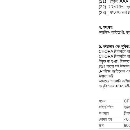
(21)।
গ্রেড: AAA
(22)।টাইল টাইপ: ফ্ল
(23)।
ফাংশন:
মেঝে ট
4. ফাংশন:
অ্যাসিড-প্রতিরোধী, ব্
5. কাঁচামাল এবং সুবিধা:
CHORA চীনামাটির বাসন
CHORA চীনামাটির বাসন 
বিকৃত না হওয়া, বিভক্ত
রঙের মাত্রা সহ উজ্জ্বল, 
3-পরীক্ষা প্রতিবেদন এব
উত্পাদন করি
আমাদের পণ্যগুলি দেশীয়
প্রযুক্তিগত কর্মরত কর্
মডেল
CF
টাইল টাইপ
ইঙ্ক
উপাদান
চীনা
শোষণ হার
<0
মাপ
600