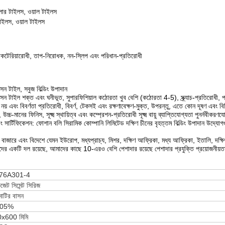
োর টাইলস, ওয়াল টাইলস
াইলস, ওয়াল টাইলস
যাকটেরিয়ারোধী, তাপ-নিরোধক, নন-স্লিপ এবং পরিধান-প্রতিরোধী
 টাইল, সবুজ বিল্ডিং উপাদান
টাইল শক্ত এবং ঘনীভূত, সুপারফিশিয়াল কঠোরতা খুব বেশি (কঠোরতা 4-5), স্ক্র্যাচ-প্রতিরোধী, প
 নয় এবং বিবর্ণতা প্রতিরোধী, বিবর্ণ, টেকসই এবং রক্ষণাবেক্ষণ-মুক্ত, উপরন্তু, এতে কোন দূষণ এবং
উচ্চ-মানের ফিনিস, সূক্ষ্ম স্থায়িত্ব এবং কম্প্রেশন-প্রতিরোধী সূক্ষ্ম বায়ু ব্যাপ্তিযোগ্যতা পুনর্নবীকরণ
ং সার্টিফিকেশন: ফোশান বলি সিরামিক কোম্পানি লিমিটেড দক্ষিণ চীনের বৃহত্তম বিল্ডিং উপাদান উদ্যো
 বাজারে এবং বিদেশে যেমন ইউরোপ, মধ্যপ্রাচ্য, মিশর, দক্ষিণ আফ্রিকা, মধ্য আফ্রিকা, ইতালি, দক্ষি
মীদের একটি দল রয়েছে, আমাদের কাছে 10-এরও বেশি পেশাদার রয়েছে পেশাদার প্রযুক্তি প্রয়োজনীয়তা স
76A301-4
জেট সিমেন্ট সিরিজ
মাটির বাসন
.05%
x600 মিমি