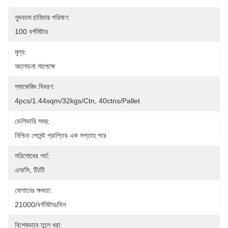
ন্যূনতম চাহিদার পরিমাণ:
100 বর্গমিটার
মূল্য:
আলোচনা সাপেক্ষে
প্যাকেজিং বিবরণ:
4pcs/1.44sqm/32kgs/ctn, 40ctns/pallet
ডেলিভারি সময়:
নিশ্চিত পেমেন্ট প্রাপ্তির এক সপ্তাহ পরে
পরিশোধের শর্ত:
এল/সি, টি/টি
যোগানের ক্ষমতা:
21000/বর্গমিটার/দিন
বিশেষভাবে তুলে ধরা: