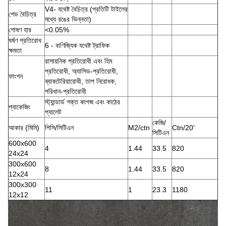
V4- যথেষ্ট বৈচিত্র (প্রতিটি টাইলের
শেড বৈচিত্র
মধ্যে রঙের ভিন্নতা)
শোষণ হার
<0.05%
ঘর্ষণ প্রতিরোধ
6 - বাণিজ্যিক যথেষ্ট ট্রাফিক
ক্ষমতা
রাসায়নিক প্রতিরোধী এবং হিম
প্রতিরোধী, অ্যাসিড-প্রতিরোধী,
ফাংশন
ব্যাকটেরিয়ারোধী, তাপ নিরোধক,
পরিধান-প্রতিরোধী
স্ট্যান্ডার্ড শক্ত কাগজ এবং কাঠের
প্যাকেজিং
প্যালেট
কেজি/
আকার (মিমি)
পিসি/সিটিএন
M2/ctn
Ctn/20'
সিটিএন
600x600
4
1.44
33.5
820
24x24
300x600
8
1.44
33.5
820
12x24
300x300
11
1
23.3
1180
12x12