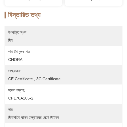
বিস্তারিত তথ্য
উৎপত্তি স্থল:
চীন
পরিচিতিমুলক নাম:
CHORA
সাক্ষ্যদান:
CE Certificate , 3C Certificate
মডেল নম্বার:
CFL76A105-2
নাম:
চীনামাটির বাসন রান্নাঘরের মেঝে টাইলস