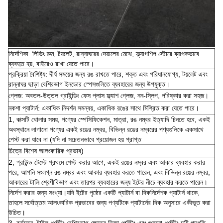
নির্দেশিকা: লিভিং রুম, টয়লেট, রান্নাঘরের দেয়ালের মেঝে, ফ্ল্যাগশিপ স্টোরে ব্যাপকভাবে
ব্যবহৃত হয়, বাইরেও রাখা যেতে পারে।
প্রক্রিয়া বৈশিষ্ট্য: দীর্ঘ সময়ের জন্য রঙ রাখতে পারে, শক্ত এবং পরিধানযোগ্য, টয়লেট এবং
রান্নাঘর ছাড়া বেশিরভাগ ইনডোর স্পেসগুলিতে ব্যবহারের জন্য উপযুক্ত।
গ্লেজ: অবতল-উত্তল গ্রাইন্ডিং ফেস প্লাস ফ্ল্যাশ গ্লেজ, নন-স্লিপ, পরিষ্কার করা সহজ।
নকশা প্যাটার্ন: একাধিক নিদর্শন সমন্বয়, একাধিক রঙের সাথে মিশ্রিত করা যেতে পারে।
1, বাক্সটি খোলার সময়, পণ্যের স্পেসিফিকেশন, মাত্রা, রঙ নম্বর ইত্যাদি চিনতে হবে, একই
অবস্থানে লাগানো পণ্যের একই রঙের নম্বর, বিভিন্ন রঙের নম্বরের পণ্যগুলিকে একসাথে
পেস্ট করা যাবে না (যদি না সচেতনভাবে প্রয়োজন হয় প্রাপ্ত
চিত্রে বিশেষ আলংকারিক প্রভাব)
2, গ্রাউন্ড টেস্টে প্রথমে পেস্ট করার আগে, একই রঙের নম্বর এবং আকার ব্যবহার করার
পরে, আপনি সংলগ্ন রঙ নম্বর এবং আকার ব্যবহার করতে পারেন, এবং বিভিন্ন রঙের নম্বর,
আকারের টালি শ্রেণীবিভাগ এবং তারপর ব্যবহারের জন্য ইটের নীচে ব্যবহার করতে পারেন।
নির্দেশ করার জন্য সংখ্যা।যদি ইটের পৃষ্ঠের একটি প্যাটার্ন বা দিকনির্দেশক প্যাটার্ন থাকে,
তাহলে সর্বোত্তম আলংকারিক প্রভাবের জন্য পণ্যটিকে প্যাটার্নের দিক অনুসারে একীভূত করা
উচিত।