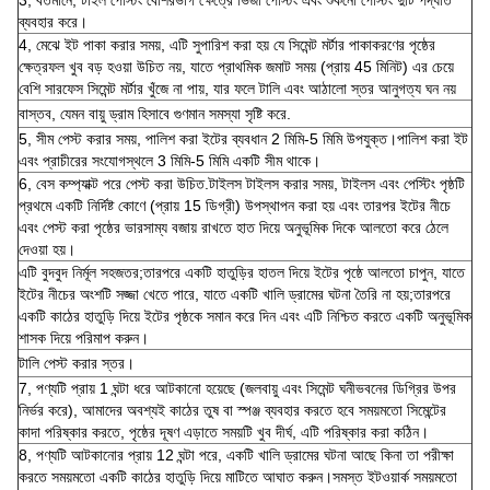
3, বর্তমানে, টাইল পেস্টিং বেশিরভাগ ক্ষেত্রে ভিজা পেস্টিং এবং শুকনো পেস্টিং দুটি পদ্ধতি
ব্যবহার করে।
4, মেঝে ইট পাকা করার সময়, এটি সুপারিশ করা হয় যে সিমেন্ট মর্টার পাকাকরণের পৃষ্ঠের
ক্ষেত্রফল খুব বড় হওয়া উচিত নয়, যাতে প্রাথমিক জমাট সময় (প্রায় 45 মিনিট) এর চেয়ে
বেশি সারফেস সিমেন্ট মর্টার খুঁজে না পায়, যার ফলে টালি এবং আঠালো স্তর আনুগত্য ঘন নয়
বাস্তব, যেমন বায়ু ড্রাম হিসাবে গুণমান সমস্যা সৃষ্টি করে.
5, সীম পেস্ট করার সময়, পালিশ করা ইটের ব্যবধান 2 মিমি-5 মিমি উপযুক্ত।পালিশ করা ইট
এবং প্রাচীরের সংযোগস্থলে 3 মিমি-5 মিমি একটি সীম থাকে।
6, বেস কম্প্যাক্ট পরে পেস্ট করা উচিত.টাইলস টাইলস করার সময়, টাইলস এবং পেস্টিং পৃষ্ঠটি
প্রথমে একটি নির্দিষ্ট কোণে (প্রায় 15 ডিগ্রী) উপস্থাপন করা হয় এবং তারপর ইটের নীচে
এবং পেস্ট করা পৃষ্ঠের ভারসাম্য বজায় রাখতে হাত দিয়ে অনুভূমিক দিকে আলতো করে ঠেলে
দেওয়া হয়।
এটি বুদবুদ নির্মূল সহজতর;তারপরে একটি হাতুড়ির হাতল দিয়ে ইটের পৃষ্ঠে আলতো চাপুন, যাতে
ইটের নীচের অংশটি সজ্জা খেতে পারে, যাতে একটি খালি ড্রামের ঘটনা তৈরি না হয়;তারপরে
একটি কাঠের হাতুড়ি দিয়ে ইটের পৃষ্ঠকে সমান করে দিন এবং এটি নিশ্চিত করতে একটি অনুভূমিক
শাসক দিয়ে পরিমাপ করুন।
টালি পেস্ট করার স্তর।
7, পণ্যটি প্রায় 1 ঘন্টা ধরে আটকানো হয়েছে (জলবায়ু এবং সিমেন্ট ঘনীভবনের ডিগ্রির উপর
নির্ভর করে), আমাদের অবশ্যই কাঠের তুষ বা স্পঞ্জ ব্যবহার করতে হবে সময়মতো সিমেন্টের
কাদা পরিষ্কার করতে, পৃষ্ঠের দূষণ এড়াতে সময়টি খুব দীর্ঘ, এটি পরিষ্কার করা কঠিন।
8, পণ্যটি আটকানোর প্রায় 12 ঘন্টা পরে, একটি খালি ড্রামের ঘটনা আছে কিনা তা পরীক্ষা
করতে সময়মতো একটি কাঠের হাতুড়ি দিয়ে মাটিতে আঘাত করুন।সমস্ত ইটওয়ার্ক সময়মতো