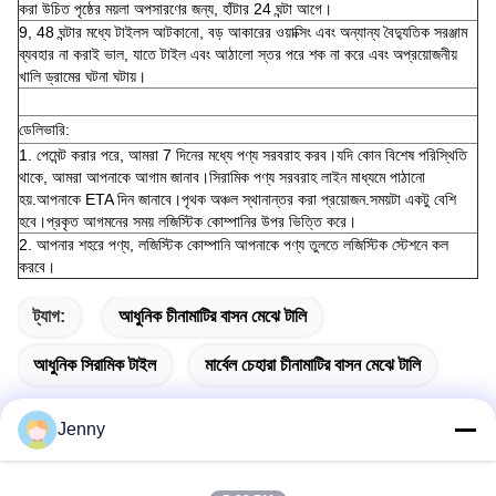
করা উচিত পৃষ্ঠের ময়লা অপসারণের জন্য, হাঁটার 24 ঘন্টা আগে।
9, 48 ঘন্টার মধ্যে টাইলস আটকানো, বড় আকারের ওয়াক্সিং এবং অন্যান্য বৈদ্যুতিক সরঞ্জাম
ব্যবহার না করাই ভাল, যাতে টাইল এবং আঠালো স্তর পরে শক না করে এবং অপ্রয়োজনীয়
খালি ড্রামের ঘটনা ঘটায়।
ডেলিভারি:
1. পেমেন্ট করার পরে, আমরা 7 দিনের মধ্যে পণ্য সরবরাহ করব।যদি কোন বিশেষ পরিস্থিতি
থাকে, আমরা আপনাকে আগাম জানাব।সিরামিক পণ্য সরবরাহ লাইন মাধ্যমে পাঠানো
হয়.আপনাকে ETA দিন জানাবে।পৃথক অঞ্চল স্থানান্তর করা প্রয়োজন.সময়টা একটু বেশি
হবে।প্রকৃত আগমনের সময় লজিস্টিক কোম্পানির উপর ভিত্তি করে।
2. আপনার শহরে পণ্য, লজিস্টিক কোম্পানি আপনাকে পণ্য তুলতে লজিস্টিক স্টেশনে কল
করবে।
ট্যাগ:
আধুনিক চীনামাটির বাসন মেঝে টালি
আধুনিক সিরামিক টাইল
মার্বেল চেহারা চীনামাটির বাসন মেঝে টালি
Jenny