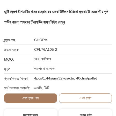
এন্টি স্লিপ চীনামাটির বাসন রান্নাঘরের মেঝে টাইলস চিকিত্সা ল্যাপ্পাটো সমজাতীয় পৃষ্ঠ
গভীর কালো পাথরের চীনামাটির বাসন টাইল দেখুন
CHORA
ব্র্যান্ড নাম:
CFL76A105-2
মডেল নম্বর:
100 বর্গমিটার
MOQ:
আলোচনা সাপেক্ষে
মূল্য:
4pcs/1.44sqm/32kgs/ctn, 40ctns/pallet
প্যাকেজিংয়ের বিবরণ:
এল/সি, টি/টি
অর্থ প্রদানের শর্তাবলী:
সেরা মূল্য পান
এখন চ্যাট
বিস্তারিত তথ্য
পণ্যের বর্ণনা