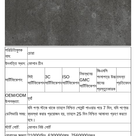
পরিচিতিমুলক
চোরা
নাম:
উৎপত্তি স্থল:
ফোশান চীন
জিএমসি
নিবন্ধনের
সিই
3C
ISO
শংসাপত্র উচ্চ
তদন্ত
সার্টিফিকেশন:
GMC
সার্টিফিকেশন
সার্টিফিকেশন
সার্টিফিকেশন
মানের
প্রতিবেদন
সার্টিফিকেশন
প্রস্তুতকারক
OEM/ODM
হ্যাঁ
উপলব্ধতা:
যদি পণ্য স্টকে থাকে তাহলে নিশ্চিত পেমেন্ট পাওয়ার পরে 7 দিন, যদি পণ্যের
ডেলিভারি সময়:
ব্যবস্থা করার প্রয়োজন হয়, তাহলে 25 দিন নিশ্চিত আমানত গ্রহণ করতে
হবে।
স্টার্ট পোর্ট:
ফোশান নিউ পোর্ট
যোগানের ক্ষমতা:
21000/দিন ,630000/মাস, 7560000/বছর