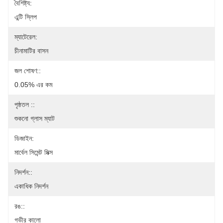
বৈশিষ্ট্য:
এন্টি স্লিপ
ম্যাটেরেল:
চীনামাটির বাসন
জল শোষণ::
0.05% এর কম
পৃষ্ঠতল ::
শুকনো গ্লাস ম্যাট
ডিজাইন:
মার্বেল সিমেন্ট মিক্স
নিদর্শন::
একাধিক নিদর্শন
রঙ::
গভীর কালো