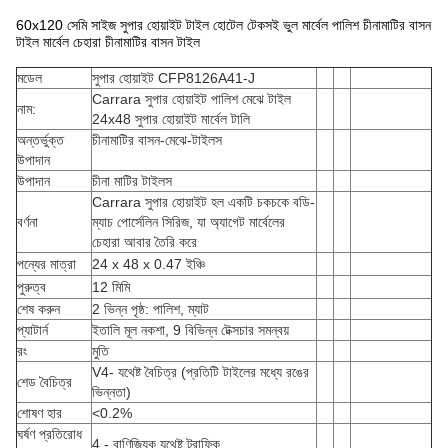
60x120 সেমি সাইজ সুপার হোয়াইট টাইল হোটেল টেকসই ভুল মার্বেল পালিশ চীনামাটির বাসন
টাইল মার্বেল চেহারা চীনামাটির বাসন টাইল
মডেল
সুপার হোয়াইট CFP8126A41-J
Carrara সুপার হোয়াইট পালিশ মেঝে টাইল
নাম:
24x48 সুপার হোয়াইট মার্বেল টালি
অন্তর্ভুক্ত
চীনামাটির বাসন-মেঝে-টাইলস
উপাদান
উপাদান
চীনা মাটির টাইলস
Carrara সুপার হোয়াইট হল একটি চকচকে বডি-
বর্ণনা
ম্যাচ পোর্সেলিন সিরিজ, যা অ্যাগেট মার্বেলের
চেহারা আবার তৈরি করে
পন্যের মাত্রা
24 x 48 x 0.47 ইঞ্চি
পুরুত্ব
12 মিমি
শেষ করুন
2 ভিন্ন পৃষ্ঠ: পালিশ, ম্যাট
প্যাটার্ন
ইতালি মূল নকশা, 9 বিভিন্ন টেক্সচার সমন্বয়
রং
মুতি
V4- যথেষ্ট বৈচিত্র (প্রতিটি টাইলের মধ্যে রঙের
শেড বৈচিত্র
ভিন্নতা)
শোষণ হার
<0.2%
ঘর্ষণ প্রতিরোধ
4 - বাণিজ্যিক যথেষ্ট ট্রাফিক