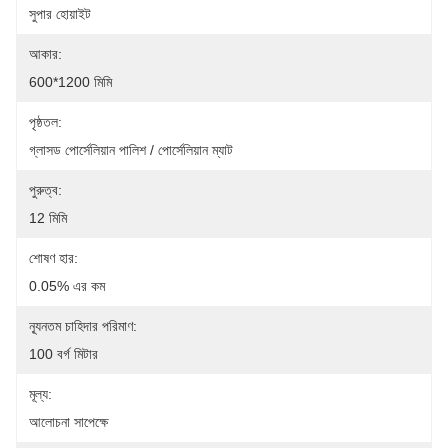
সুপার হোয়াইট
আকার:
600*1200 মিমি
পৃষ্ঠতল:
গ্লাসড পোর্সেলিয়ান পালিশ / পোর্সেলিয়ান ম্যাট
পুরুত্ব:
12 মিমি
শোষণ হার:
0.05% এর কম
ন্যূনতম চাহিদার পরিমাণ:
100 বর্গ মিটার
মূল্য:
আলোচনা সাপেক্ষে