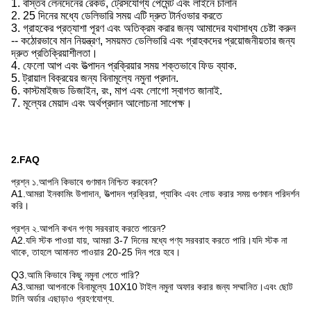
1. বাস্তব লেনদেনের রেকর্ড, ট্রেসযোগ্য পেমেন্ট এবং লাইনে চালান
2. 25 দিনের মধ্যে ডেলিভারি সময় এটি দ্রুত টার্নওভার করতে
3. গ্রাহকের প্রত্যাশা পূরণ এবং অতিক্রম করার জন্য আমাদের যথাসাধ্য চেষ্টা করুন
-- কঠোরভাবে মান নিয়ন্ত্রণ,
সময়মত ডেলিভারি এবং গ্রাহকদের প্রয়োজনীয়তার জন্য
দ্রুত প্রতিক্রিয়াশীলতা।
4. ফেলো আপ এবং উত্পাদন প্রক্রিয়ার সময় শক্তভাবে ফিড ব্যাক.
5. ট্রায়াল বিক্রয়ের জন্য বিনামূল্যে নমুনা প্রদান.
6. কাস্টমাইজড ডিজাইন, রং, মাপ এবং লোগো স্বাগত জানাই.
7. মূল্যের মেয়াদ এবং অর্থপ্রদান আলোচনা সাপেক্ষ।
2.FAQ
প্রশ্ন ১.আপনি কিভাবে গুণমান নিশ্চিত করবেন?
A1.আমরা ইনকামিং উপাদান, উত্পাদন প্রক্রিয়া, প্যাকিং এবং লোড করার সময় গুণমান পরিদর্শন
করি।
প্রশ্ন ২.আপনি কখন পণ্য সরবরাহ করতে পারেন?
A2.যদি স্টক পাওয়া যায়, আমরা 3-7 দিনের মধ্যে পণ্য সরবরাহ করতে পারি।যদি স্টক না
থাকে, তাহলে আমানত পাওয়ার 20-25 দিন পরে হবে।
Q3.আমি কিভাবে কিছু নমুনা পেতে পারি?
A3.আমরা আপনাকে বিনামূল্যে 10X10 টাইল নমুনা অফার করার জন্য সম্মানিত।এবং ছোট
টালি অর্ডার এছাড়াও গ্রহণযোগ্য.