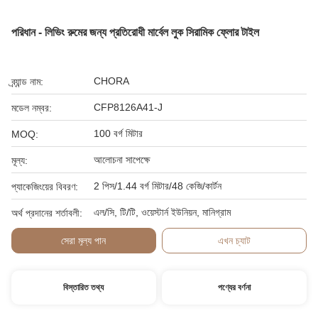
পরিধান - লিভিং রুমের জন্য প্রতিরোধী মার্বেল লুক সিরামিক ফ্লোর টাইল
CHORA
ব্র্যান্ড নাম:
CFP8126A41-J
মডেল নম্বর:
100 বর্গ মিটার
MOQ:
আলোচনা সাপেক্ষে
মূল্য:
2 পিস/1.44 বর্গ মিটার/48 কেজি/কার্টন
প্যাকেজিংয়ের বিবরণ:
এল/সি, টি/টি, ওয়েস্টার্ন ইউনিয়ন, মানিগ্রাম
অর্থ প্রদানের শর্তাবলী:
সেরা মূল্য পান
এখন চ্যাট
বিস্তারিত তথ্য
পণ্যের বর্ণনা