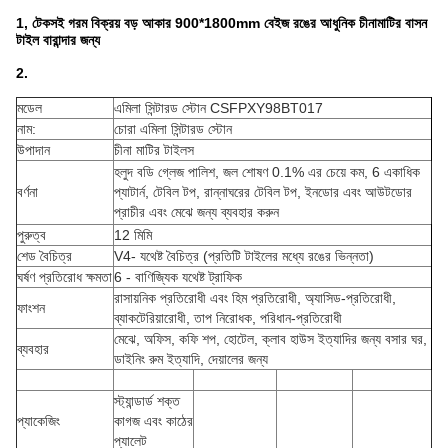
1, টেকসই গরম বিক্রয় বড় আকার 900*1800mm বেইজ রঙের আধুনিক চীনামাটির বাসন
টাইল বারান্দার জন্য
2.
মডেল
এমিলা সিন্টারড স্টোন CSFPXY98BT017
নাম:
চোরা এমিলা সিন্টারড স্টোন
উপাদান
চীনা মাটির টাইলস
হলুদ বডি গ্লেজ পালিশ, জল শোষণ 0.1% এর চেয়ে কম, 6 একাধিক
বর্ণনা
প্যাটার্ন, টেবিল টপ, রান্নাঘরের টেবিল টপ, ইনডোর এবং আউটডোর
প্রাচীর এবং মেঝে জন্য ব্যবহার করুন
পুরুত্ব
12 মিমি
শেড বৈচিত্র
V4- যথেষ্ট বৈচিত্র (প্রতিটি টাইলের মধ্যে রঙের ভিন্নতা)
ঘর্ষণ প্রতিরোধ ক্ষমতা
6 - বাণিজ্যিক যথেষ্ট ট্রাফিক
রাসায়নিক প্রতিরোধী এবং হিম প্রতিরোধী, অ্যাসিড-প্রতিরোধী,
ফাংশন
ব্যাকটেরিয়ারোধী, তাপ নিরোধক, পরিধান-প্রতিরোধী
মেঝে, অফিস, কফি শপ, হোটেল, ক্লাব হাউস ইত্যাদির জন্য বসার ঘর,
ব্যবহার
ডাইনিং রুম ইত্যাদি, দেয়ালের জন্য
স্ট্যান্ডার্ড শক্ত
প্যাকেজিং
কাগজ এবং কাঠের
প্যালেট