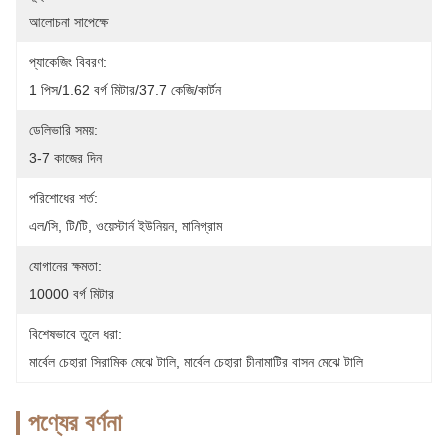
আলোচনা সাপেক্ষে
প্যাকেজিং বিবরণ:
1 পিস/1.62 বর্গ মিটার/37.7 কেজি/কার্টন
ডেলিভারি সময়:
3-7 কাজের দিন
পরিশোধের শর্ত:
এল/সি, টি/টি, ওয়েস্টার্ন ইউনিয়ন, মানিগ্রাম
যোগানের ক্ষমতা:
10000 বর্গ মিটার
বিশেষভাবে তুলে ধরা:
মার্বেল চেহারা সিরামিক মেঝে টালি
, 
মার্বেল চেহারা চীনামাটির বাসন মেঝে টালি
পণ্যের বর্ণনা