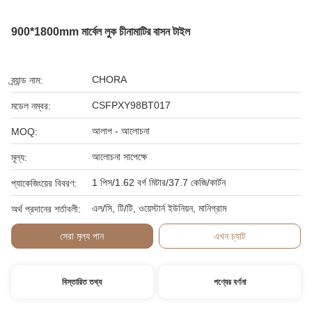
900*1800mm মার্বেল লুক চীনামাটির বাসন টাইল
CHORA
ব্র্যান্ড নাম:
CSFPXY98BT017
মডেল নম্বর:
আলাপ - আলোচনা
MOQ:
আলোচনা সাপেক্ষে
মূল্য:
1 পিস/1.62 বর্গ মিটার/37.7 কেজি/কার্টন
প্যাকেজিংয়ের বিবরণ:
এল/সি, টি/টি, ওয়েস্টার্ন ইউনিয়ন, মানিগ্রাম
অর্থ প্রদানের শর্তাবলী:
সেরা মূল্য পান
এখন চ্যাট
বিস্তারিত তথ্য
পণ্যের বর্ণনা