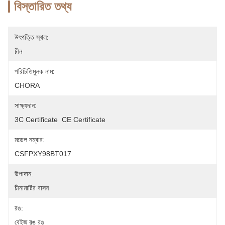
বিস্তারিত তথ্য
উৎপত্তি স্থল:
চীন
পরিচিতিমুলক নাম:
CHORA
সাক্ষ্যদান:
3C Certificate  CE Certificate
মডেল নম্বার:
CSFPXY98BT017
উপাদান:
চীনামাটির বাসন
রঙ:
বেইজ রঙ রঙ