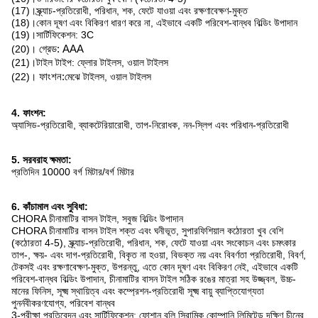
(17)।স্ক্র্যাচ-প্রতিরোধী, পরিধান, শক, ফেটে যাওয়া এবং রক্ষণাবেক্ষণ-মুক্ত
(18)।কোন দূষণ এবং বিকিরণ ধারণ করে না, এইভাবে একটি পরিবেশ-বান্ধব বিল্ডিং উপাদান
(19)।সার্টিফিকেশন: 3C
(20)।
গ্রেড: AAA
(21)।টাইল টাইপ: ফ্লোর টাইলস, ওয়াল টাইলস
(22)।
ফাংশন:
মেঝে টাইলস, ওয়াল টাইলস
4. ফাংশন:
অ্যাসিড-প্রতিরোধী, ব্যাকটেরিয়ারোধী, তাপ-নিরোধক, নন-স্লিপ এবং পরিধান-প্রতিরোধী
5. সরবরাহ ক্ষমতা:
প্রতিদিন 10000 বর্গ মিটার/বর্গ মিটার
6. কাঁচামাল এবং সুবিধা:
CHORA চীনামাটির বাসন টাইল, সবুজ বিল্ডিং উপাদান
CHORA চীনামাটির বাসন টাইল শক্ত এবং ঘনীভূত, সুপারফিশিয়াল কঠোরতা খুব বেশি
(কঠোরতা 4-5), স্ক্র্যাচ-প্রতিরোধী, পরিধান, শক, ফেটে যাওয়া এবং সংকোচন এবং চমৎকার
তাপ-, ক্ষয়- এবং দাগ-প্রতিরোধী, বিকৃত না হওয়া, বিভক্ত নয় এবং বিবর্ণতা প্রতিরোধী, বিবর্ণ,
টেকসই এবং রক্ষণাবেক্ষণ-মুক্ত, উপরন্তু, এতে কোন দূষণ এবং বিকিরণ নেই, এইভাবে একটি
পরিবেশ-বান্ধব বিল্ডিং উপাদান, চীনামাটির বাসন টাইল সঠিক রঙের মাত্রা সহ উজ্জ্বল, উচ্চ-
মানের ফিনিস, সূক্ষ্ম স্থায়িত্ব এবং কম্প্রেশন-প্রতিরোধী সূক্ষ্ম বায়ু ব্যাপ্তিযোগ্যতা
পুনর্নবীকরণযোগ্য, পরিবেশ বান্ধব
3-পরীক্ষা প্রতিবেদন এবং সার্টিফিকেশন: ফোশান বলি সিরামিক কোম্পানি লিমিটেড দক্ষিণ চীনের