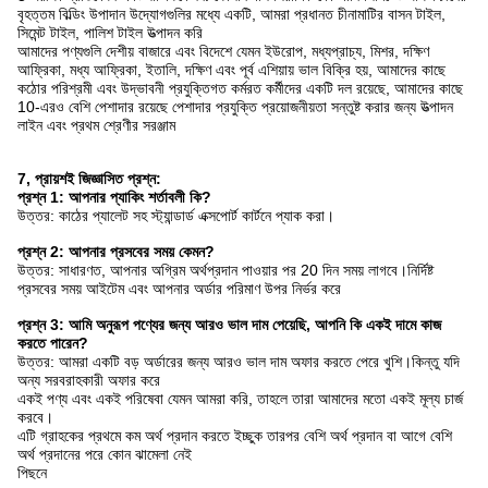
বৃহত্তম বিল্ডিং উপাদান উদ্যোগগুলির মধ্যে একটি, আমরা প্রধানত চীনামাটির বাসন টাইল,
সিমেন্ট টাইল, পালিশ টাইল উত্পাদন করি
আমাদের পণ্যগুলি দেশীয় বাজারে এবং বিদেশে যেমন ইউরোপ, মধ্যপ্রাচ্য, মিশর, দক্ষিণ
আফ্রিকা, মধ্য আফ্রিকা, ইতালি, দক্ষিণ এবং পূর্ব এশিয়ায় ভাল বিক্রি হয়, আমাদের কাছে
কঠোর পরিশ্রমী এবং উদ্ভাবনী প্রযুক্তিগত কর্মরত কর্মীদের একটি দল রয়েছে, আমাদের কাছে
10-এরও বেশি পেশাদার রয়েছে পেশাদার প্রযুক্তি প্রয়োজনীয়তা সন্তুষ্ট করার জন্য উত্পাদন
লাইন এবং প্রথম শ্রেণীর সরঞ্জাম
7, প্রায়শই জিজ্ঞাসিত প্রশ্ন:
প্রশ্ন 1: আপনার প্যাকিং শর্তাবলী কি?
উত্তর: কাঠের প্যালেট সহ স্ট্যান্ডার্ড এক্সপোর্ট কার্টনে প্যাক করা।
প্রশ্ন 2: আপনার প্রসবের সময় কেমন?
উত্তর: সাধারণত, আপনার অগ্রিম অর্থপ্রদান পাওয়ার পর 20 দিন সময় লাগবে।নির্দিষ্ট
প্রসবের সময় আইটেম এবং আপনার অর্ডার পরিমাণ উপর নির্ভর করে
প্রশ্ন 3: আমি অনুরূপ পণ্যের জন্য আরও ভাল দাম পেয়েছি, আপনি কি একই দামে কাজ
করতে পারেন?
উত্তর: আমরা একটি বড় অর্ডারের জন্য আরও ভাল দাম অফার করতে পেরে খুশি।কিন্তু যদি
অন্য সরবরাহকারী অফার করে
একই পণ্য এবং একই পরিষেবা যেমন আমরা করি, তাহলে তারা আমাদের মতো একই মূল্য চার্জ
করবে।
এটি গ্রাহকের প্রথমে কম অর্থ প্রদান করতে ইচ্ছুক তারপর বেশি অর্থ প্রদান বা আগে বেশি
অর্থ প্রদানের পরে কোন ঝামেলা নেই
পিছনে