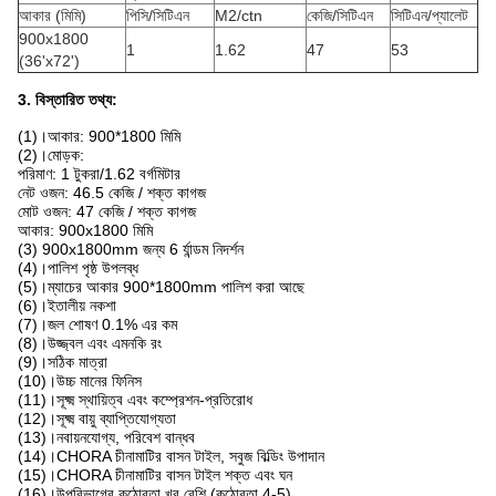
আকার (মিমি)
পিসি/সিটিএন
M2/ctn
কেজি/সিটিএন
সিটিএন/প্যালেট
900x1800
1
1.62
47
53
(36'x72')
3. বিস্তারিত তথ্য:
(1)।আকার: 900*1800 মিমি
(2)।মোড়ক:
পরিমাণ: 1 টুকরা/1.62 বর্গমিটার
নেট ওজন: 46.5 কেজি / শক্ত কাগজ
মোট ওজন: 47 কেজি / শক্ত কাগজ
আকার: 900x1800 মিমি
(3) 900x1800mm জন্য 6 র্যান্ডম নিদর্শন
(4)।পালিশ পৃষ্ঠ উপলব্ধ
(5)।ম্যাচের আকার 900*1800mm পালিশ করা আছে
(6)।ইতালীয় নকশা
(7)।জল শোষণ 0.1% এর কম
(8)।উজ্জ্বল এবং এমনকি রং
(9)।সঠিক মাত্রা
(10)।উচ্চ মানের ফিনিস
(11)।সূক্ষ্ম স্থায়িত্ব এবং কম্প্রেশন-প্রতিরোধ
(12)।সূক্ষ্ম বায়ু ব্যাপ্তিযোগ্যতা
(13)।নবায়নযোগ্য, পরিবেশ বান্ধব
(14)।CHORA চীনামাটির বাসন টাইল, সবুজ বিল্ডিং উপাদান
(15)।CHORA চীনামাটির বাসন টাইল শক্ত এবং ঘন
(16)।উপরিভাগের কঠোরতা খুব বেশি (কঠোরতা 4-5)