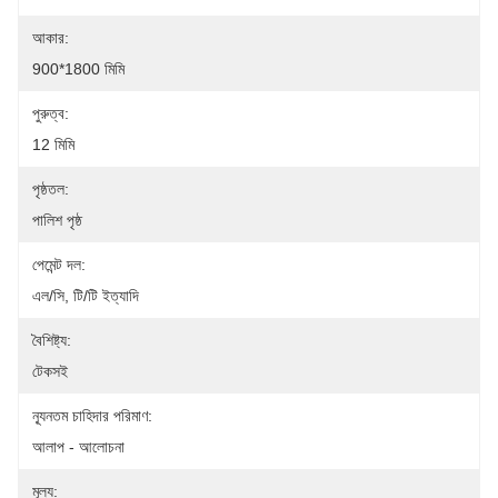
আকার:
900*1800 মিমি
পুরুত্ব:
12 মিমি
পৃষ্ঠতল:
পালিশ পৃষ্ঠ
পেমেন্ট দল:
এল/সি, টি/টি ইত্যাদি
বৈশিষ্ট্য:
টেকসই
ন্যূনতম চাহিদার পরিমাণ:
আলাপ - আলোচনা
মূল্য: