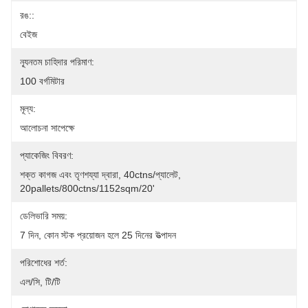
রঙ::
বেইজ
ন্যূনতম চাহিদার পরিমাণ:
100 বর্গমিটার
মূল্য:
আলোচনা সাপেক্ষে
প্যাকেজিং বিবরণ:
শক্ত কাগজ এবং তৃণশয্যা দ্বারা, 40ctns/প্যালেট, 
20pallets/800ctns/1152sqm/20'
ডেলিভারি সময়:
7 দিন, কোন স্টক প্রয়োজন হলে 25 দিনের উত্পাদন
পরিশোধের শর্ত:
এল/সি, টি/টি