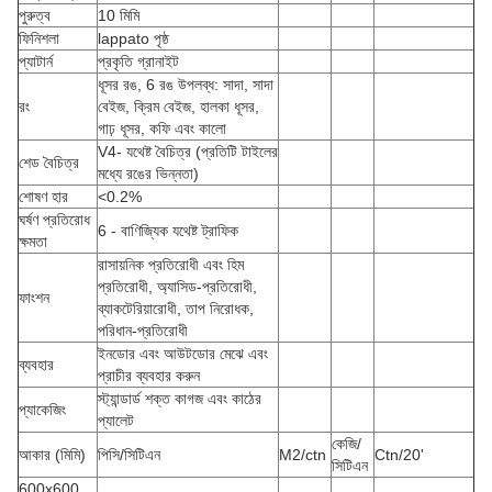
পুরুত্ব
10 মিমি
ফিনিশলা
lappato পৃষ্ঠ
প্যাটার্ন
প্রকৃতি গ্রানাইট
ধূসর রঙ, 6 রঙ উপলব্ধ: সাদা, সাদা
রং
বেইজ, ক্রিম বেইজ, হালকা ধূসর,
গাঢ় ধূসর, কফি এবং কালো
V4- যথেষ্ট বৈচিত্র (প্রতিটি টাইলের
শেড বৈচিত্র
মধ্যে রঙের ভিন্নতা)
শোষণ হার
<0.2%
ঘর্ষণ প্রতিরোধ
6 - বাণিজ্যিক যথেষ্ট ট্রাফিক
ক্ষমতা
রাসায়নিক প্রতিরোধী এবং হিম
প্রতিরোধী, অ্যাসিড-প্রতিরোধী,
ফাংশন
ব্যাকটেরিয়ারোধী, তাপ নিরোধক,
পরিধান-প্রতিরোধী
ইনডোর এবং আউটডোর মেঝে এবং
ব্যবহার
প্রাচীর ব্যবহার করুন
স্ট্যান্ডার্ড শক্ত কাগজ এবং কাঠের
প্যাকেজিং
প্যালেট
কেজি/
আকার (মিমি)
পিসি/সিটিএন
M2/ctn
Ctn/20'
সিটিএন
600x600