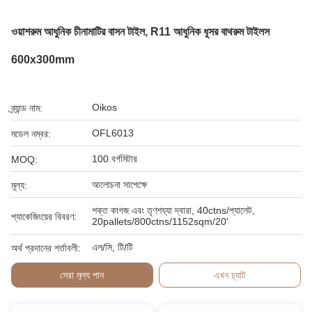
ওয়াশরুম আধুনিক চীনামাটির বাসন টাইল, R11 আধুনিক ধূসর বাথরুম টাইলস
600x300mm
Oikos
ব্র্যান্ড নাম:
OFL6013
মডেল নম্বর:
100 বর্গমিটার
MOQ:
আলোচনা সাপেক্ষে
মূল্য:
শক্ত কাগজ এবং তৃণশয্যা দ্বারা, 40ctns/প্যালেট,
প্যাকেজিংয়ের বিবরণ:
20pallets/800ctns/1152sqm/20'
এল/সি, টি/টি
অর্থ প্রদানের শর্তাবলী:
সেরা মূল্য পান
এখন চ্যাট