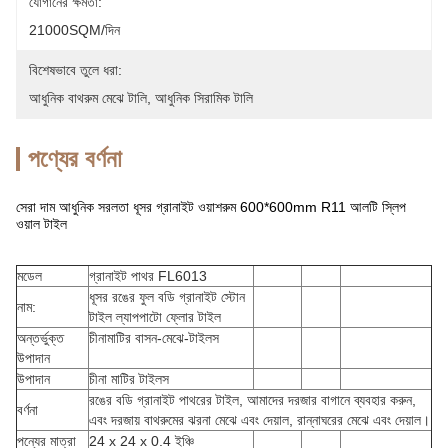
যোগানের ক্ষমতা:
21000SQM/দিন
বিশেষভাবে তুলে ধরা:
আধুনিক বাথরুম মেঝে টালি
, 
আধুনিক সিরামিক টালি
পণ্যের বর্ণনা
সেরা দাম আধুনিক সরলতা ধূসর গ্রানাইট ওয়াশরুম 600*600mm R11 আলটি স্লিপ
ওয়াল টাইল
মডেল
গ্রানাইট পাথর FL6013
ধূসর রঙের ফুল বডি গ্রানাইট স্টোন
নাম:
টাইল ল্যাপপাটো ফ্লোর টাইল
অন্তর্ভুক্ত
চীনামাটির বাসন-মেঝে-টাইলস
উপাদান
উপাদান
চীনা মাটির টাইলস
রঙের বডি গ্রানাইট পাথরের টাইল, আমাদের দরজার বাগানে ব্যবহার করুন,
বর্ণনা
এবং দরজায় বাথরুমের ঝরনা মেঝে এবং দেয়াল, রান্নাঘরের মেঝে এবং দেয়াল।
পন্যের মাত্রা
24 x 24 x 0.4 ইঞ্চি